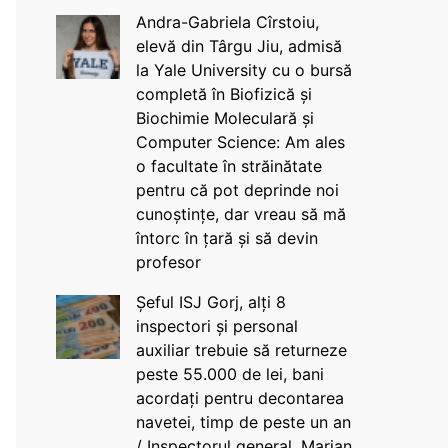
Andra-Gabriela Cîrstoiu,
elevă din Târgu Jiu, admisă
la Yale University cu o bursă
completă în Biofizică și
Biochimie Moleculară și
Computer Science: Am ales
o facultate în străinătate
pentru că pot deprinde noi
cunoștințe, dar vreau să mă
întorc în țară și să devin
profesor
Șeful ISJ Gorj, alți 8
inspectori și personal
auxiliar trebuie să returneze
peste 55.000 de lei, bani
acordați pentru decontarea
navetei, timp de peste un an
/ Inspectorul general, Marian