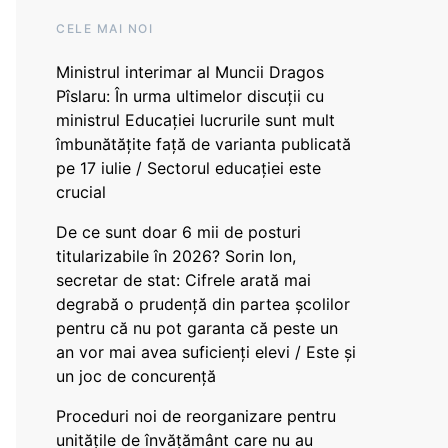
CELE MAI NOI
Ministrul interimar al Muncii Dragos
Pîslaru: În urma ultimelor discuții cu
ministrul Educației lucrurile sunt mult
îmbunătățite față de varianta publicată
pe 17 iulie / Sectorul educației este
crucial
De ce sunt doar 6 mii de posturi
titularizabile în 2026? Sorin Ion,
secretar de stat: Cifrele arată mai
degrabă o prudență din partea școlilor
pentru că nu pot garanta că peste un
an vor mai avea suficienți elevi / Este și
un joc de concurență
Proceduri noi de reorganizare pentru
unitățile de învățământ care nu au