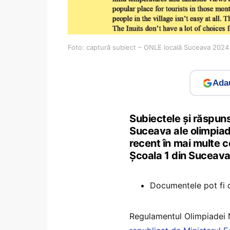
Foto: captură subiect – ONLE locală Suceava 2024
Adau
Subiectele și răspuns
Suceava ale olimpiad
recent în mai multe ce
Școala 1 din Suceav
Documentele pot fi d
Regulamentul Olimpiadei