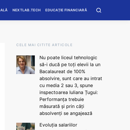
OALĂ
NEXTLAB.TECH
EDUCAȚIE FINANCIARĂ
CELE MAI CITITE ARTICOLE
Nu poate liceul tehnologic
să-i ducă pe toți elevii la un
Bacalaureat de 100%
absolvire, sunt care au intrat
cu media 2 sau 3, spune
inspectoarea Iuliana Țugui:
Performanța trebuie
măsurată și prin câți
absolvenți se angajează
Evoluția salariilor