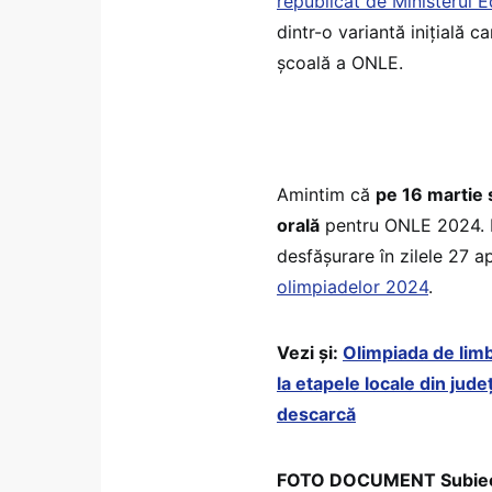
republicat de Ministerul E
dintr-o variantă inițială 
școală a ONLE.
Amintim că
pe 16 martie 
orală
pentru ONLE 2024. F
desfășurare în zilele 27 ap
olimpiadelor 2024
.
Vezi și:
Olimpiada de lim
la etapele locale din jude
descarcă
FOTO DOCUMENT Subiect –