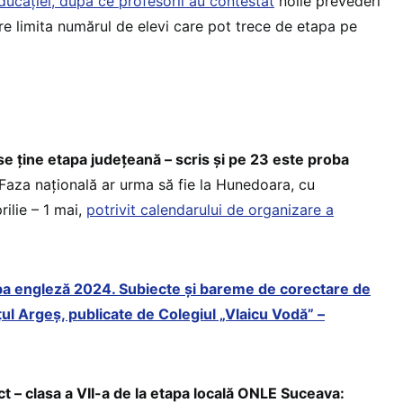
ducației, după ce profesorii au contestat
noile prevederi
care limita numărul de elevi care pot trece de etapa pe
se ține etapa județeană – scris și pe 23 este proba
aza națională ar urma să fie la Hunedoara, cu
rilie – 1 mai,
potrivit calendarului de organizare a
ba engleză 2024. Subiecte și bareme de corectare de
țul Argeș, publicate de Colegiul „Vlaicu Vodă” –
 clasa a VII-a de la etapa locală ONLE Suceava: