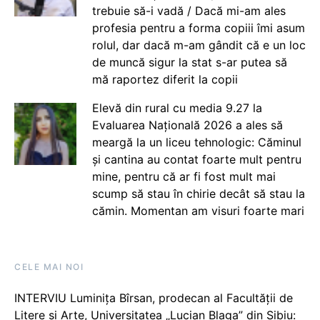
trebuie să-i vadă / Dacă mi-am ales
profesia pentru a forma copiii îmi asum
rolul, dar dacă m-am gândit că e un loc
de muncă sigur la stat s-ar putea să
mă raportez diferit la copii
Elevă din rural cu media 9.27 la
Evaluarea Națională 2026 a ales să
meargă la un liceu tehnologic: Căminul
și cantina au contat foarte mult pentru
mine, pentru că ar fi fost mult mai
scump să stau în chirie decât să stau la
cămin. Momentan am visuri foarte mari
CELE MAI NOI
INTERVIU Luminița Bîrsan, prodecan al Facultății de
Litere și Arte, Universitatea „Lucian Blaga” din Sibiu: