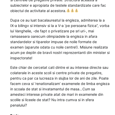
subiectelor e apropiata de testele standardizate care fac
obiectul de activitate al acestora.
Dupa ce au luat bacalaureatul la engleza, admiterea la a
IX-a bilingv si intensiv si la a V-a ‘pe persoana fizica”, vorba
lui Vanghelie, -de fapt o privatizare pe srl uri-, mai
ramasesera oarecum olimpiadele la engleza in afara
standardelor si tiparelor impuse de noile formate de
examen (aparute odata cu noile centre!). Misiune realizata
acum pe deplin de bravii nostri reprezentanti din minister si
inspectorate!
Este chiar de cercetat cati dintre ei au interese directe sau
colaterale in aceste scoli si centre private de pregatire,
pentru ca par ca lucreaza in slujba lor de ani de zile. Poate
facem ceva si ‘renationalizam’ examenele de limba engleza
in scoala de stat si invatamantul de masa…Cum sa
amesteci interese private atat de mari in examenele din
scolile si liceele de stat? Nu intra cumva si in sfera
penalului?