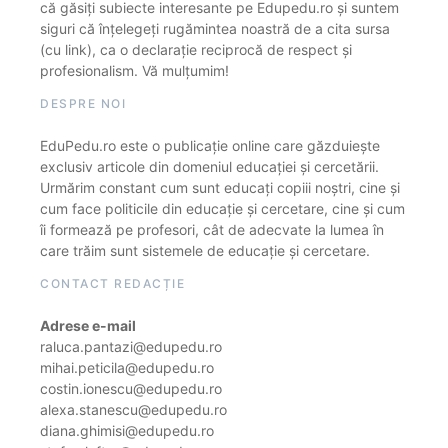
că găsiți subiecte interesante pe Edupedu.ro și suntem
siguri că înțelegeți rugămintea noastră de a cita sursa
(cu link), ca o declarație reciprocă de respect și
profesionalism. Vă mulțumim!
DESPRE NOI
EduPedu.ro este o publicație online care găzduiește
exclusiv articole din domeniul educației și cercetării.
Urmărim constant cum sunt educați copiii noștri, cine și
cum face politicile din educație și cercetare, cine și cum
îi formează pe profesori, cât de adecvate la lumea în
care trăim sunt sistemele de educație și cercetare.
CONTACT REDACȚIE
Adrese e-mail
raluca.pantazi@edupedu.ro
mihai.peticila@edupedu.ro
costin.ionescu@edupedu.ro
alexa.stanescu@edupedu.ro
diana.ghimisi@edupedu.ro