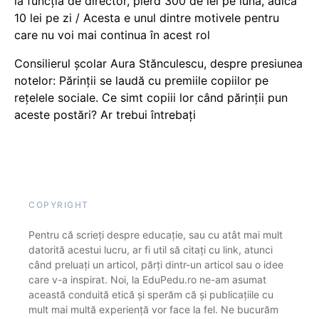
la funcția de director, pierd 300 de lei pe lună, adică
10 lei pe zi / Acesta e unul dintre motivele pentru
care nu voi mai continua în acest rol
Consilierul școlar Aura Stănculescu, despre presiunea
notelor: Părinții se laudă cu premiile copiilor pe
rețelele sociale. Ce simt copiii lor când părinții pun
aceste postări? Ar trebui întrebați
COPYRIGHT
Pentru că scrieți despre educație, sau cu atât mai mult
datorită acestui lucru, ar fi util să citați cu link, atunci
când preluați un articol, părți dintr-un articol sau o idee
care v-a inspirat. Noi, la EduPedu.ro ne-am asumat
această conduită etică și sperăm că și publicațiile cu
mult mai multă experiență vor face la fel. Ne bucurăm