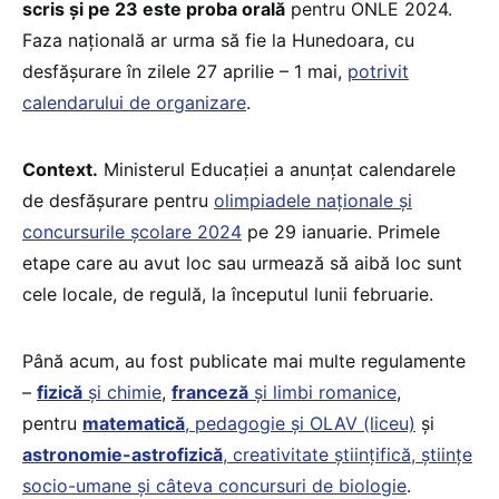
scris și pe 23 este proba orală
pentru ONLE 2024.
Faza națională ar urma să fie la Hunedoara, cu
desfășurare în zilele 27 aprilie – 1 mai,
potrivit
calendarului de organizare
.
Context.
Ministerul Educației a anunțat calendarele
de desfășurare pentru
olimpiadele naționale și
concursurile școlare 2024
pe 29 ianuarie. Primele
etape care au avut loc sau urmează să aibă loc sunt
cele locale, de regulă, la începutul lunii februarie.
Până acum, au fost publicate mai multe regulamente
–
fizică
și chimie
,
franceză
și limbi romanice
,
pentru
matematică
, pedagogie și OLAV (liceu)
și
astronomie-astrofizică
, creativitate științifică, științe
socio-umane și câteva concursuri de biologie
.