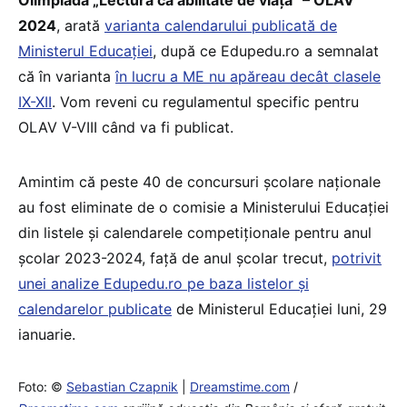
Olimpiada „Lectura ca abilitate de viață” – OLAV
2024
, arată
var
i
anta calendarului publicată de
Ministerul Educației
, după ce Edupedu.ro a semnalat
că în varianta
în lucru a ME nu apăreau decât clasele
IX-XII
. Vom reveni cu regulamentul specific pentru
OLAV V-VIII când va fi publicat.
Amintim că peste 40 de concursuri școlare naționale
au fost eliminate de o comisie a Ministerului Educației
din listele și calendarele competiționale pentru anul
școlar 2023-2024, față de anul școlar trecut,
potrivit
unei analize Edupedu.ro pe baza listelor și
calendarelor publicate
de Ministerul Educației luni, 29
ianuarie.
Foto: ©
Sebastian Czapnik
|
Dreamstime.com
/