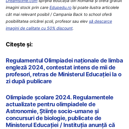
Dreamstime.com
sprijină educaţia din România şi oferă gratuit
imagini stock prin care
Edupedu.ro
îşi poate ilustra articolele
cât mai relevant posibil / Campania Back to school oferă
posibilitatea oricărei școli, profesor sau elev
să descarce
imagini de calitate cu 50% discount
.
Citește și:
Regulamentul Olimpiadei naționale de limba
engleză 2024, contestat intens de mii de
profesori, retras de Ministerul Educației la o
zi după publicare
Olimpiade școlare 2024. Regulamentele
actualizate pentru olimpiadele de
Astronomie, Științe socio-umane și
concursuri de biologie, publicate de
Ministerul Educației / Instituția anunță că