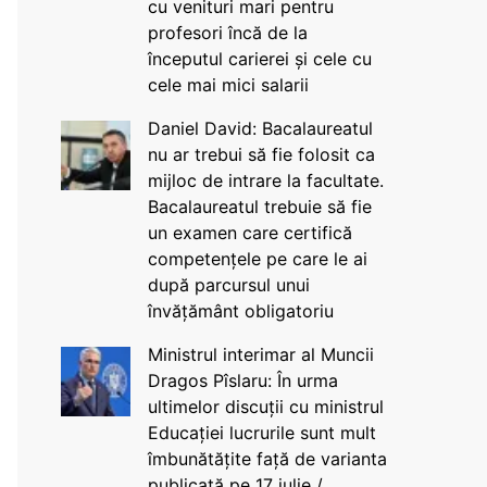
cu venituri mari pentru
profesori încă de la
începutul carierei și cele cu
cele mai mici salarii
Daniel David: Bacalaureatul
nu ar trebui să fie folosit ca
mijloc de intrare la facultate.
Bacalaureatul trebuie să fie
un examen care certifică
competențele pe care le ai
după parcursul unui
învățământ obligatoriu
Ministrul interimar al Muncii
Dragos Pîslaru: În urma
ultimelor discuții cu ministrul
Educației lucrurile sunt mult
îmbunătățite față de varianta
publicată pe 17 iulie /