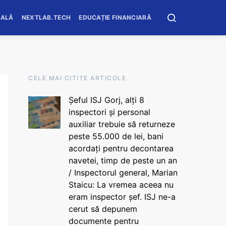
OALĂ
NEXTLAB.TECH
EDUCAȚIE FINANCIARĂ
CELE MAI CITITE ARTICOLE
Șeful ISJ Gorj, alți 8
inspectori și personal
auxiliar trebuie să returneze
peste 55.000 de lei, bani
acordați pentru decontarea
navetei, timp de peste un an
/ Inspectorul general, Marian
Staicu: La vremea aceea nu
eram inspector șef. ISJ ne-a
cerut să depunem
documente pentru