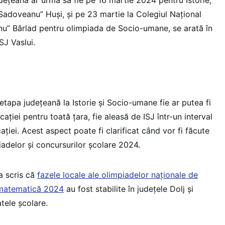
Sadoveanu” Huși, și pe 23 martie la Colegiul Național
” Bârlad pentru olimpiada de Socio-umane, se arată în
J Vaslui.
tapa județeană la Istorie și Socio-umane fie ar putea fi
cației pentru toată țara, fie aleasă de ISJ într-un interval
ției. Acest aspect poate fi clarificat când vor fi făcute
iadelor și concursurilor școlare 2024.
a scris că
fazele locale ale olimpiadelor naționale de
 matematică 2024
au fost stabilite în județele Dolj și
tele școlare.