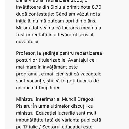
De la 4.90 la Titularizare 2026, o
învățătoare din Sibiu a primit nota 8.70
după contestație: Când am văzut nota
inițială, nu mă puteam opri din plâns.
Mi-am dat seama că lucrarea mea nu a
fost corectată în adevăratul sens al
cuvântului
Profesor, la ședința pentru repartizarea
posturilor titularizabile: Avantajul cel
mai mare în învățământ este
programul, e mai lejer, știi că vacanțele
sunt vacanţe, știi că te poți bucura de
un anumit timp liber
Ministrul interimar al Muncii Dragos
Pîslaru: În urma ultimelor discuții cu
ministrul Educației lucrurile sunt mult
îmbunătățite față de varianta publicată
pe 17 iulie / Sectorul educației este