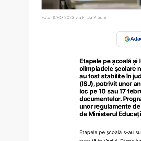
Foto: ICHO 2023 via Flickr Album
Adau
Etapele pe școală și 
olimpiadele școlare 
au fost stabilite în 
(ISJ), potrivit unor a
loc pe 10 sau 17 febr
documentelor. Programă
unor regulamente de 
de Ministerul Educaț
Etapele pe școală s-au s
trecută în Vaslui. Etapa j