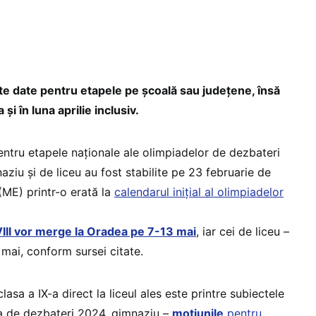
e date pentru etapele pe școală sau județene, însă
 și în luna aprilie inclusiv.
ntru etapele naționale ale olimpiadelor de dezbateri
aziu și de liceu au fost stabilite pe 23 februarie de
(ME) printr-o erată la
calendarul inițial al olimpiadelor
VIII vor merge la Oradea pe 7-13 mai
, iar cei de liceu –
 mai, conform sursei citate.
asa a IX-a direct la liceul ales este printre subiectele
a de dezbateri 2024, gimnaziu –
moțiunile
pentru