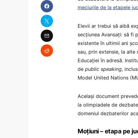
meciurile de la etapele jud
Elevii ar trebui să aibă ex
secțiunea Avansați: să fi p
existente în ultimii ani șc
sau, prin extensie, la alte 
Educației în adresă. Insti
de
public speaking
, inclu
Model United Nations (M
Același document prevede
la olimpiadele de dezbater
domeniul dezbaterilor ac
Moțiuni – etapa pe 