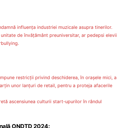
amnă influența industriei muzicale asupra tinerilor.
unitate de învățământ preuniversitar, ar pedepsi elevii
bullying.
mpune restricții privind deschiderea, în orașele mici, a
țin unor lanțuri de retail, pentru a proteja afacerile
tă ascensiunea culturii start-upurilor în rândul
ională ONDTD 2024: