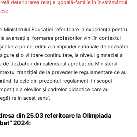
etă deteriorarea relației școală-familie în învățământul
esc.
le Ministerului Educației referitoare la experiența pentru
i la avansați și formarea profesorilor vin „în contextul
școlar a primei ediții a olimpiadei naționale de dezbateri
sigure și o viitoare continuitate, la nivelul gimnazial și
ele de dezbateri din calendarul aprobat de Ministerul
ntextul tranziției de la prevederile regulamentare ce au
rând, la cele din prezentul regulament, în scopul
competiție a elevilor și cadrelor didactice care au
egătire în acest sens”.
a din 25.03 referitoare la Olimpiada
zbat” 2024: