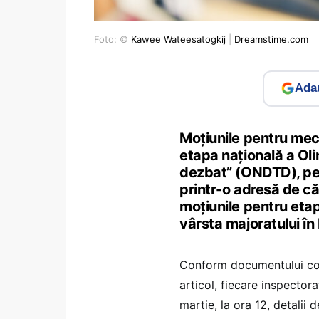
Foto: ©
Kawee Wateesatogkij
|
Dreamstime.com
Adau
Moțiunile pentru meci
etapa națională a Oli
dezbat” (ONDTD), pent
printr-o adresă de că
moțiunile pentru eta
vârsta majoratului în
Conform documentului cons
articol, fiecare inspectora
martie, la ora 12, detalii