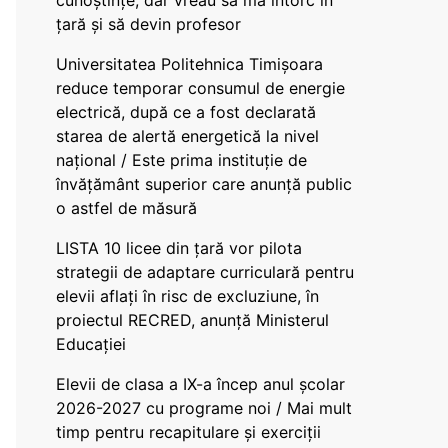
cunoștințe, dar vreau să mă întorc în
țară și să devin profesor
Universitatea Politehnica Timișoara
reduce temporar consumul de energie
electrică, după ce a fost declarată
starea de alertă energetică la nivel
național / Este prima instituție de
învățământ superior care anunță public
o astfel de măsură
LISTA 10 licee din țară vor pilota
strategii de adaptare curriculară pentru
elevii aflați în risc de excluziune, în
proiectul RECRED, anunță Ministerul
Educației
Elevii de clasa a IX-a încep anul școlar
2026-2027 cu programe noi / Mai mult
timp pentru recapitulare și exerciții