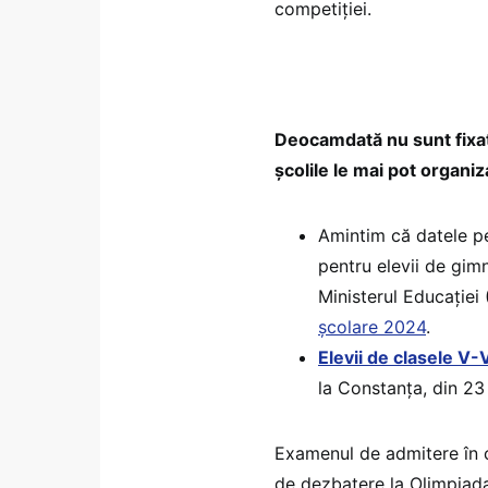
competiției.
Deocamdată nu sunt fixat
școlile le mai pot organiza
Amintim că datele pe
pentru elevii de gimn
Ministerul Educației 
școlare 2024
.
Elevii de clasele V-
la Constanța, din 23
Examenul de admitere în cl
de dezbatere la Olimpiad