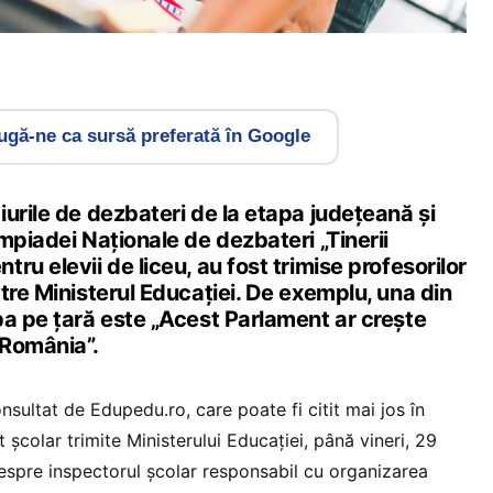
gă-ne ca sursă preferată în Google
urile de dezbateri de la etapa județeană și
mpiadei Naționale de dezbateri „Tinerii
ru elevii de liceu, au fost trimise profesorilor
tre Ministerul Educației. De exemplu, una din
pa pe țară este „Acest Parlament ar crește
 România”.
ultat de Edupedu.ro, care poate fi citit mai jos în
t școlar trimite Ministerului Educației, până vineri, 29
 despre inspectorul școlar responsabil cu organizarea