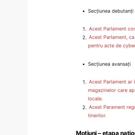
Secțiunea debutanți
Acest Parlament cond
Acest Parlament, ca 
pentru acte de cyber
Secțiunea avansați
Acest Parlament ar i
magazinelor care apar
locale.
Acest Parament regre
tinerilor.
Moțiuni – etapa naț