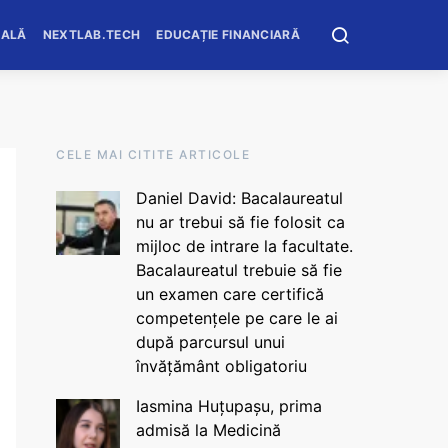
OALĂ
NEXTLAB.TECH
EDUCAȚIE FINANCIARĂ
CELE MAI CITITE ARTICOLE
Daniel David: Bacalaureatul
nu ar trebui să fie folosit ca
mijloc de intrare la facultate.
Bacalaureatul trebuie să fie
un examen care certifică
competențele pe care le ai
după parcursul unui
învățământ obligatoriu
Iasmina Huțupașu, prima
admisă la Medicină