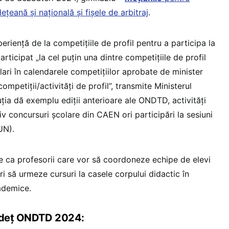
ețeană și națională și fișele de arbitraj
.
periență de la competițiile de profil pentru a participa la
articipat „la cel puțin una dintre competițiile de profil
olari în calendarele competițiilor aprobate de minister
competiții/activități de profil”, transmite Ministerul
tuția dă exemplu ediții anterioare ale ONDTD, activități
siv concursuri școlare din CAEN ori participări la sesiuni
UN).
 ca profesorii care vor să coordoneze echipe de elevi
i să urmeze cursuri la casele corpului didactic în
ademice.
județ ONDTD 2024: