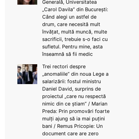
Generală, Universitatea
„Carol Davila” din București:
Când alegi un astfel de
drum, care necesită mult
învățat, multă muncă, multe
sacrificii, trebuie s-o faci cu
sufletul. Pentru mine, asta
înseamnă să fii medic
Trei rectori despre
„anomaliile” din noua Lege a
salarizării: fostul ministru
Daniel David, surprins de
proiectul „care nu respectă
nimic din ce știam” / Marian
Preda: Prin promovări foarte
mulți ajung să ia mai puțini
bani / Remus Pricopie: Un
document care are zero