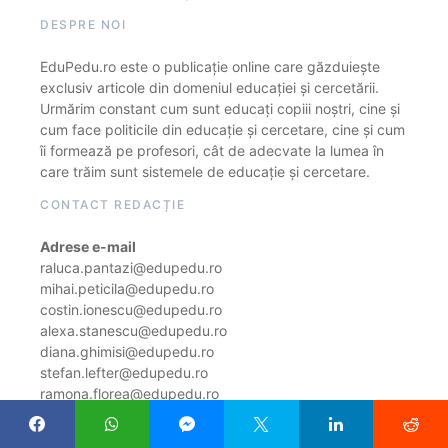
DESPRE NOI
EduPedu.ro este o publicație online care găzduiește
exclusiv articole din domeniul educației și cercetării.
Urmărim constant cum sunt educați copiii noștri, cine și
cum face politicile din educație și cercetare, cine și cum
îi formează pe profesori, cât de adecvate la lumea în
care trăim sunt sistemele de educație și cercetare.
CONTACT REDACȚIE
Adrese e-mail
raluca.pantazi@edupedu.ro
mihai.peticila@edupedu.ro
costin.ionescu@edupedu.ro
alexa.stanescu@edupedu.ro
diana.ghimisi@edupedu.ro
stefan.lefter@edupedu.ro
ramona.florea@edupedu.ro
Notă de informare cu privire la prelucrarea de date