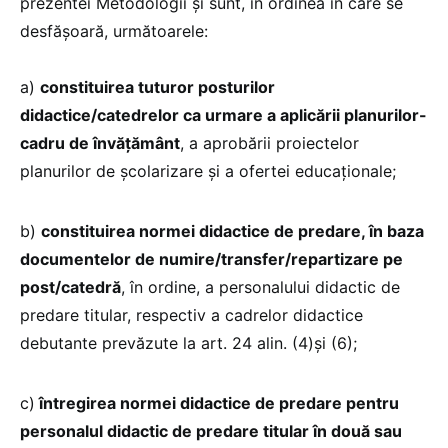
prezentei Metodologii şi sunt, în ordinea în care se
desfăşoară, următoarele:
a)
constituirea tuturor posturilor
didactice/catedrelor ca urmare a aplicării planurilor-
cadru de învățământ
, a aprobării proiectelor
planurilor de şcolarizare și a ofertei educaționale;
b)
constituirea normei didactice de predare, în baza
documentelor de numire/transfer/repartizare pe
post/catedră
, în ordine, a personalului didactic de
predare titular, respectiv a cadrelor didactice
debutante prevăzute la art. 24 alin. (4)şi (6);
c)
întregirea normei didactice de predare pentru
personalul didactic de predare titular în două sau