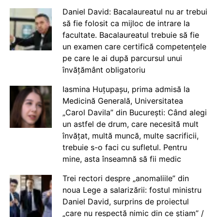
Daniel David: Bacalaureatul nu ar trebui
să fie folosit ca mijloc de intrare la
facultate. Bacalaureatul trebuie să fie
un examen care certifică competențele
pe care le ai după parcursul unui
învățământ obligatoriu
Iasmina Huțupașu, prima admisă la
Medicină Generală, Universitatea
„Carol Davila” din București: Când alegi
un astfel de drum, care necesită mult
învățat, multă muncă, multe sacrificii,
trebuie s-o faci cu sufletul. Pentru
mine, asta înseamnă să fii medic
Trei rectori despre „anomaliile” din
noua Lege a salarizării: fostul ministru
Daniel David, surprins de proiectul
„care nu respectă nimic din ce știam” /