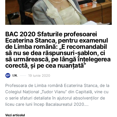
BAC 2020 Sfaturile profesoarei
Ecaterina Stanca, pentru examenul
de Limba română: „E recomandabil
să nu se dea răspunsuri-șablon, ci
să urmărească, pe lângă înțelegerea
corectă, și pe cea nuanțată”
19 iunie 2020
I.N.
Profesoara de Limba română Ecaterina Stanca, de la
Colegiul Național „Tudor Vianu” din Capitală, vine cu
o serie sfaturi detaliate în ajutorul absolvenților de
liceu care luni încep Bacalaureatul 2020.…
Vezi articolul