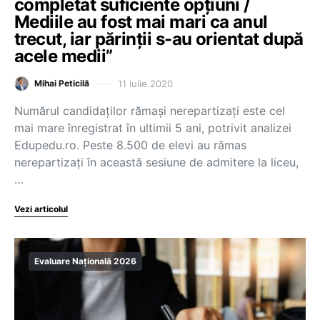
completat suficiente opțiuni /
Mediile au fost mai mari ca anul
trecut, iar părinții s-au orientat după
acele medii”
11 iulie 2020
Mihai Peticilă
Numărul candidaților rămași nerepartizați este cel
mai mare înregistrat în ultimii 5 ani, potrivit analizei
Edupedu.ro. Peste 8.500 de elevi au rămas
nerepartizaţi în această sesiune de admitere la liceu,
…
Vezi articolul
Evaluare Națională 2026