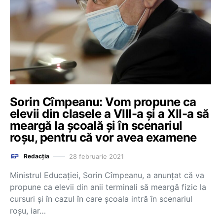
Sorin Cîmpeanu: Vom propune ca
elevii din clasele a VIII-a și a XII-a să
meargă la școală și în scenariul
roșu, pentru că vor avea examene
28 februarie 2021
Redacția
Ministrul Educaţiei, Sorin Cîmpeanu, a anunțat că va
propune ca elevii din anii terminali să meargă fizic la
cursuri şi în cazul în care şcoala intră în scenariul
roşu, iar…