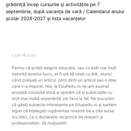
grădiniță încep cursurile și activitățile pe 7
septembrie, după vacanța de vară / Calendarul anului
școlar 2026-2027 și lista vacanțelor
COPYRIGHT
Pentru că scrieți despre educație, sau cu atât mai mult
datorită acestui lucru, ar fi util să citați cu link, atunci
când preluați un articol, părți dintr-un articol sau o idee
care v-a inspirat. Noi, la EduPedu.ro ne-am asumat
această conduită etică și sperăm că și publicațiile cu
mult mai multă experiență vor face la fel. Ne bucurăm
că găsiți subiecte interesante pe Edupedu.ro și suntem
siguri că înțelegeți rugămintea noastră de a cita sursa
(cu link), ca o declarație reciprocă de respect și
profesionalism. Vă mulțumim!