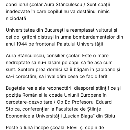
consilierul școlar Aura Stănculescu / Sunt spații
inadecvate în care copilul nu va destăinui nimic
niciodată
Universitatea din București a reamplasat vulturul și
cei doi grifoni distruși în urma bombardamentelor din
anul 1944 pe frontonul Palatului Universității
Aura Stănculescu, consilier școlar: Este o mare
nedreptate să nu-i lăsăm pe copii să fie așa cum
sunt. Suntem prea dornici să îi băgăm în șabloane și
să-i corectăm, să invalidăm ceea ce fac diferit
Bugetele reale ale reconectării diasporei științifice și
poziția României la coada Uniunii Europene în
cercetare-dezvoltare / Op Ed Profesorul Eduard
Stoica, conferențiar la Facultatea de Științe
Economice a Universității „Lucian Blaga” din Sibiu
Peste o lună începe școala. Elevii și copiii de