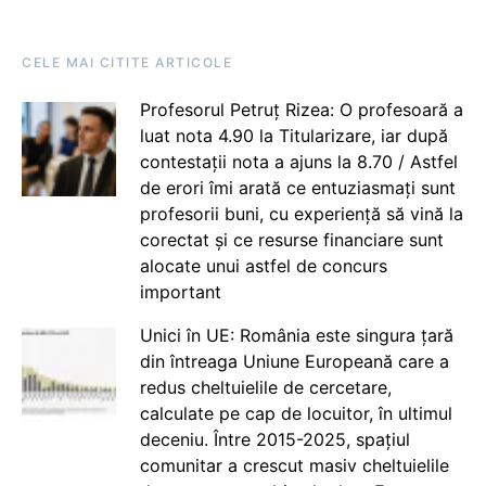
CELE MAI CITITE ARTICOLE
Profesorul Petruț Rizea: O profesoară a
luat nota 4.90 la Titularizare, iar după
contestații nota a ajuns la 8.70 / Astfel
de erori îmi arată ce entuziasmați sunt
profesorii buni, cu experiență să vină la
corectat și ce resurse financiare sunt
alocate unui astfel de concurs
important
Unici în UE: România este singura țară
din întreaga Uniune Europeană care a
redus cheltuielile de cercetare,
calculate pe cap de locuitor, în ultimul
deceniu. Între 2015-2025, spațiul
comunitar a crescut masiv cheltuielile