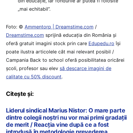
din educație, iar fondurile ar putea fi folosite
„mai echitabil”.
Foto: ©
Ammentorp | Dreamstime.com
/
Dreamstime.com
sprijină educaţia din România şi
oferă gratuit imagini stock prin care
Edupedu.ro
îşi
poate ilustra articolele cât mai relevant posibil /
Campania Back to school oferă posibilitatea oricărei
școli, profesor sau elev
să descarce imagini de
calitate cu 50% discount
.
Citește și:
Liderul sindical Marius Nistor: O mare parte
dintre colegii noștri nu vor mai primi gradații
de merit / Reacția vine după ce a fost
introdusă în metodologie prevederea