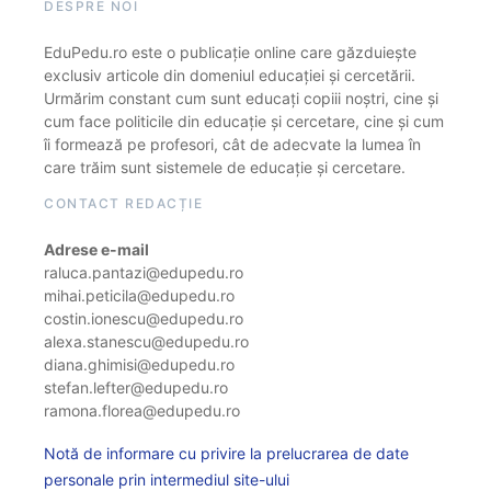
DESPRE NOI
EduPedu.ro este o publicație online care găzduiește
exclusiv articole din domeniul educației și cercetării.
Urmărim constant cum sunt educați copiii noștri, cine și
cum face politicile din educație și cercetare, cine și cum
îi formează pe profesori, cât de adecvate la lumea în
care trăim sunt sistemele de educație și cercetare.
CONTACT REDACȚIE
Adrese e-mail
raluca.pantazi@edupedu.ro
mihai.peticila@edupedu.ro
costin.ionescu@edupedu.ro
alexa.stanescu@edupedu.ro
diana.ghimisi@edupedu.ro
stefan.lefter@edupedu.ro
ramona.florea@edupedu.ro
Notă de informare cu privire la prelucrarea de date
personale prin intermediul site-ului