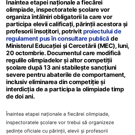
Înaintea etapei naționale a fiecărei
olimpiade, inspectoratele școlare vor
organiza întâlniri obligatorii la care vor
participa elevii calificați, părinții acestora și
profesorii însoțitori, potrivit
proiectului de
regulament pus în consultare publică
de
Ministerul Educației și Cercetării (MEC), luni,
20 octombrie. Documentul care modifică
regulile olimpiadelor și altor competiții
școlare după 13 ani stabilește sancțiuni
severe pentru abaterile de comportament,
inclusiv eliminarea din competiție și
interdicția de a participa la olimpiade timp
de doi ani.
Înaintea etapei naționale a fiecărei olimpiade,
inspectoratele școlare vor trebui să organizeze
ședințe oficiale cu părinții, elevii și profesorii