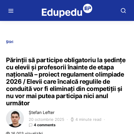
Știri
Părinții să participe obligatoriu la ședințe
cu elevii și profesorii înainte de etapa
națională – proiect regulament olimpiade
2026 / Elevii care încalcă regulile de
conduită vor fi eliminați din competiții și
nu vor mai putea participa nici anul
următor
Ștefan Lefter
20 octombrie 2025
4 minute read
4 comments
16.003 vizualizări