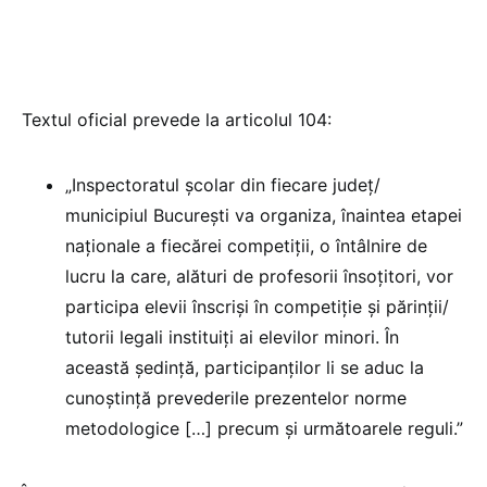
Textul oficial prevede la articolul 104:
„Inspectoratul şcolar din fiecare judeţ/
municipiul București va organiza, înaintea etapei
naţionale a fiecărei competiţii, o întâlnire de
lucru la care, alături de profesorii însoţitori, vor
participa elevii înscrişi în competiţie şi părinţii/
tutorii legali instituiţi ai elevilor minori. În
această şedinţă, participanţilor li se aduc la
cunoştinţă prevederile prezentelor norme
metodologice […] precum şi următoarele reguli.”