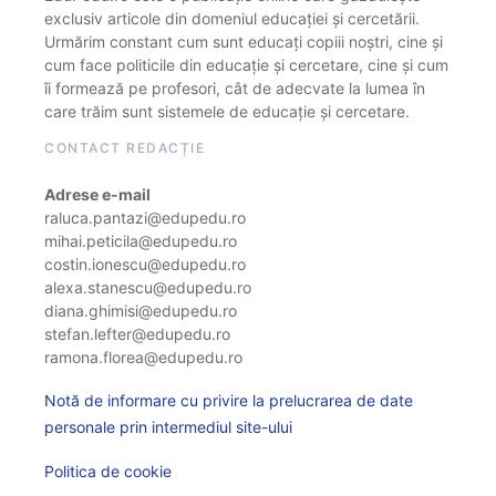
exclusiv articole din domeniul educației și cercetării.
Urmărim constant cum sunt educați copiii noștri, cine și
cum face politicile din educație și cercetare, cine și cum
îi formează pe profesori, cât de adecvate la lumea în
care trăim sunt sistemele de educație și cercetare.
CONTACT REDACȚIE
Adrese e-mail
raluca.pantazi@edupedu.ro
mihai.peticila@edupedu.ro
costin.ionescu@edupedu.ro
alexa.stanescu@edupedu.ro
diana.ghimisi@edupedu.ro
stefan.lefter@edupedu.ro
ramona.florea@edupedu.ro
Notă de informare cu privire la prelucrarea de date
personale prin intermediul site-ului
Politica de cookie