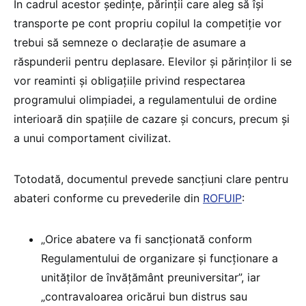
În cadrul acestor ședințe, părinții care aleg să își
transporte pe cont propriu copilul la competiție vor
trebui să semneze o declarație de asumare a
răspunderii pentru deplasare. Elevilor și părinților li se
vor reaminti și obligațiile privind respectarea
programului olimpiadei, a regulamentului de ordine
interioară din spațiile de cazare și concurs, precum și
a unui comportament civilizat.
Totodată, documentul prevede sancțiuni clare pentru
abateri conforme cu prevederile din
ROFUIP
:
„Orice abatere va fi sancţionată conform
Regulamentului de organizare şi funcţionare a
unităţilor de învăţământ preuniversitar”, iar
„contravaloarea oricărui bun distrus sau