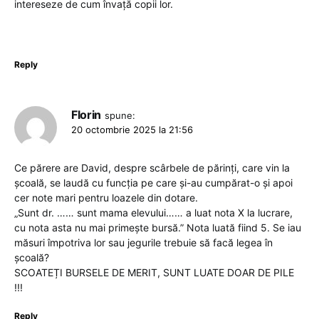
intereseze de cum învață copii lor.
Reply
Florin
spune:
20 octombrie 2025 la 21:56
Ce părere are David, despre scârbele de părinți, care vin la
școală, se laudă cu funcția pe care și-au cumpărat-o și apoi
cer note mari pentru loazele din dotare.
„Sunt dr. …… sunt mama elevului…… a luat nota X la lucrare,
cu nota asta nu mai primește bursă.” Nota luată fiind 5. Se iau
măsuri împotriva lor sau jegurile trebuie să facă legea în
școală?
SCOATEȚI BURSELE DE MERIT, SUNT LUATE DOAR DE PILE
!!!
Reply