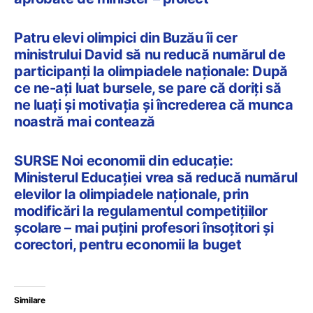
Patru elevi olimpici din Buzău îi cer
ministrului David să nu reducă numărul de
participanți la olimpiadele naționale: După
ce ne-ați luat bursele, se pare că doriți să
ne luați și motivația și încrederea că munca
noastră mai contează
SURSE Noi economii din educație:
Ministerul Educației vrea să reducă numărul
elevilor la olimpiadele naționale, prin
modificări la regulamentul competițiilor
școlare – mai puțini profesori însoțitori și
corectori, pentru economii la buget
Similare