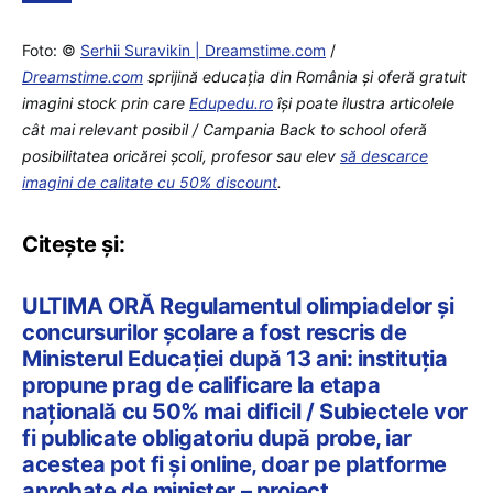
Foto: ©
Serhii Suravikin | Dreamstime.com
/
Dreamstime.com
sprijină educaţia din România şi oferă gratuit
imagini stock prin care
Edupedu.ro
îşi poate ilustra articolele
cât mai relevant posibil / Campania Back to school oferă
posibilitatea oricărei școli, profesor sau elev
să descarce
imagini de calitate cu 50% discount
.
Citește și:
ULTIMA ORĂ Regulamentul olimpiadelor și
concursurilor școlare a fost rescris de
Ministerul Educației după 13 ani: instituția
propune prag de calificare la etapa
națională cu 50% mai dificil / Subiectele vor
fi publicate obligatoriu după probe, iar
acestea pot fi și online, doar pe platforme
aprobate de minister – proiect