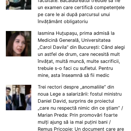
facultate. Bacalaureatul trebuie să fie
un examen care certifică competențele
pe care le ai după parcursul unui
învățământ obligatoriu
Iasmina Huțupașu, prima admisă la
Medicină Generală, Universitatea
„Carol Davila” din București: Când alegi
un astfel de drum, care necesită mult
învățat, multă muncă, multe sacrificii,
trebuie s-o faci cu sufletul. Pentru
mine, asta înseamnă să fii medic
Trei rectori despre „anomaliile” din
noua Lege a salarizării: fostul ministru
Daniel David, surprins de proiectul
„care nu respectă nimic din ce știam” /
Marian Preda: Prin promovări foarte
mulți ajung să ia mai puțini bani /
Remus Pricopie: Un document care are