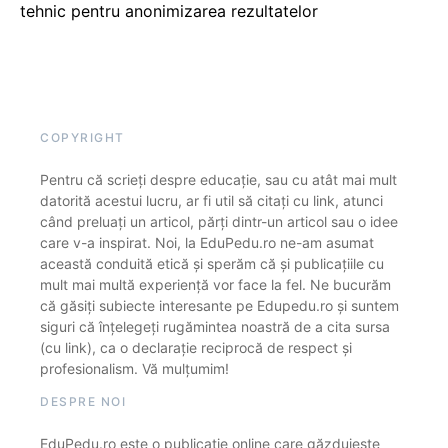
tehnic pentru anonimizarea rezultatelor
COPYRIGHT
Pentru că scrieți despre educație, sau cu atât mai mult
datorită acestui lucru, ar fi util să citați cu link, atunci
când preluați un articol, părți dintr-un articol sau o idee
care v-a inspirat. Noi, la EduPedu.ro ne-am asumat
această conduită etică și sperăm că și publicațiile cu
mult mai multă experiență vor face la fel. Ne bucurăm
că găsiți subiecte interesante pe Edupedu.ro și suntem
siguri că înțelegeți rugămintea noastră de a cita sursa
(cu link), ca o declarație reciprocă de respect și
profesionalism. Vă mulțumim!
DESPRE NOI
EduPedu.ro este o publicație online care găzduiește