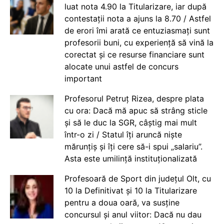
luat nota 4.90 la Titularizare, iar după
contestații nota a ajuns la 8.70 / Astfel
de erori îmi arată ce entuziasmați sunt
profesorii buni, cu experiență să vină la
corectat și ce resurse financiare sunt
alocate unui astfel de concurs
important
Profesorul Petruț Rizea, despre plata
cu ora: Dacă mă apuc să strâng sticle
și să le duc la SGR, câștig mai mult
într-o zi / Statul îți aruncă niște
mărunțiș și îți cere să-i spui „salariu”.
Asta este umilință instituționalizată
Profesoară de Sport din județul Olt, cu
10 la Definitivat și 10 la Titularizare
pentru a doua oară, va susține
concursul și anul viitor: Dacă nu dau