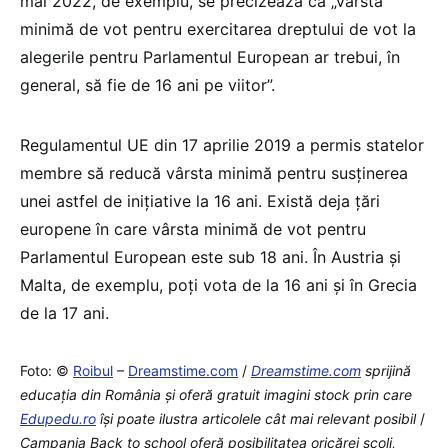
mai 2022, de exemplu, se precizează că „vârsta
minimă de vot pentru exercitarea dreptului de vot la
alegerile pentru Parlamentul European ar trebui, în
general, să fie de 16 ani pe viitor”.
Regulamentul UE din 17 aprilie 2019 a permis statelor
membre să reducă vârsta minimă pentru susținerea
unei astfel de inițiative la 16 ani. Există deja țări
europene în care vârsta minimă de vot pentru
Parlamentul European este sub 18 ani. În Austria și
Malta, de exemplu, poți vota de la 16 ani și în Grecia
de la 17 ani.
Foto: ©
Roibul
–
Dreamstime.com
/
Dreamstime.com
sprijină
educaţia din România şi oferă gratuit imagini stock prin care
Edupedu.ro
îşi poate ilustra articolele cât mai relevant posibil
/
Campania Back to school oferă posibilitatea oricărei școli,