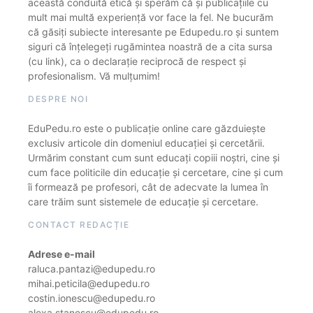
această conduită etică și sperăm că și publicațiile cu
mult mai multă experiență vor face la fel. Ne bucurăm
că găsiți subiecte interesante pe Edupedu.ro și suntem
siguri că înțelegeți rugămintea noastră de a cita sursa
(cu link), ca o declarație reciprocă de respect și
profesionalism. Vă mulțumim!
DESPRE NOI
EduPedu.ro este o publicație online care găzduiește
exclusiv articole din domeniul educației și cercetării.
Urmărim constant cum sunt educați copiii noștri, cine și
cum face politicile din educație și cercetare, cine și cum
îi formează pe profesori, cât de adecvate la lumea în
care trăim sunt sistemele de educație și cercetare.
CONTACT REDACȚIE
Adrese e-mail
raluca.pantazi@edupedu.ro
mihai.peticila@edupedu.ro
costin.ionescu@edupedu.ro
alexa.stanescu@edupedu.ro