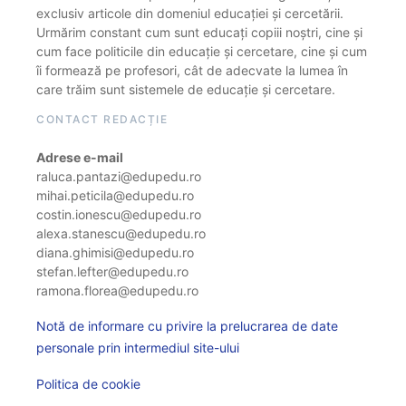
exclusiv articole din domeniul educației și cercetării.
Urmărim constant cum sunt educați copiii noștri, cine și
cum face politicile din educație și cercetare, cine și cum
îi formează pe profesori, cât de adecvate la lumea în
care trăim sunt sistemele de educație și cercetare.
CONTACT REDACȚIE
Adrese e-mail
raluca.pantazi@edupedu.ro
mihai.peticila@edupedu.ro
costin.ionescu@edupedu.ro
alexa.stanescu@edupedu.ro
diana.ghimisi@edupedu.ro
stefan.lefter@edupedu.ro
ramona.florea@edupedu.ro
Notă de informare cu privire la prelucrarea de date
personale prin intermediul site-ului
Politica de cookie