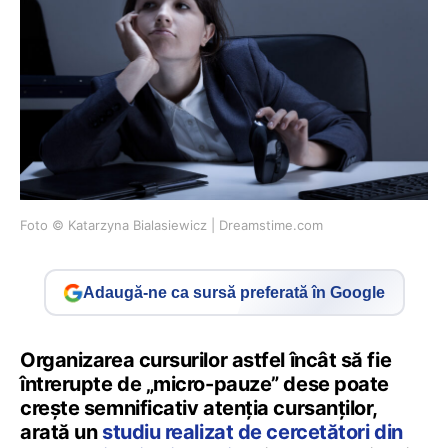
Foto © Katarzyna Bialasiewicz | Dreamstime.com
Adaugă-ne ca sursă preferată în Google
Organizarea cursurilor astfel încât să fie
întrerupte de „micro-pauze” dese poate
crește semnificativ atenția cursanților,
arată un
studiu realizat de cercetători din