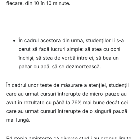
fiecare, din 10 în 10 minute.
În cadrul acestora din urmă, studenților li s-a
cerut să facă lucruri simple: să stea cu ochii
închiși, să stea de vorbă între ei, să bea un
pahar cu apă, să se dezmorțească.
În cadrul unor teste de măsurare a atenției, studenții
care au urmat cursuri întrerupte de micro-pauze au
avut în rezultate cu până la 76% mai bune decât cei
care au urmat cursuri întrerupte de o singură pauză
mai lungă.
Edutopia amintește că diverse studii au propus limite