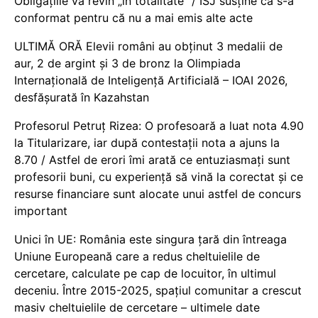
Obligațiile vă revin „în totalitate” / ISJ susține că s-a
conformat pentru că nu a mai emis alte acte
ULTIMĂ ORĂ Elevii români au obținut 3 medalii de
aur, 2 de argint și 3 de bronz la Olimpiada
Internațională de Inteligență Artificială – IOAI 2026,
desfășurată în Kazahstan
Profesorul Petruț Rizea: O profesoară a luat nota 4.90
la Titularizare, iar după contestații nota a ajuns la
8.70 / Astfel de erori îmi arată ce entuziasmați sunt
profesorii buni, cu experiență să vină la corectat și ce
resurse financiare sunt alocate unui astfel de concurs
important
Unici în UE: România este singura țară din întreaga
Uniune Europeană care a redus cheltuielile de
cercetare, calculate pe cap de locuitor, în ultimul
deceniu. Între 2015-2025, spațiul comunitar a crescut
masiv cheltuielile de cercetare – ultimele date