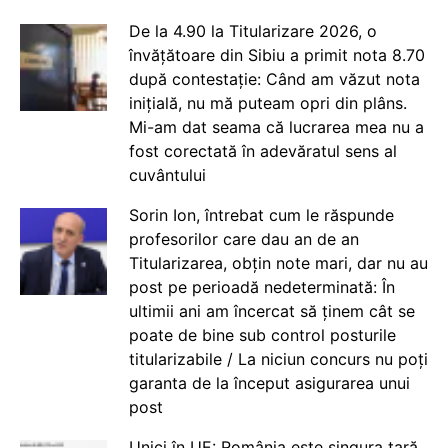
De la 4.90 la Titularizare 2026, o
învățătoare din Sibiu a primit nota 8.70
după contestație: Când am văzut nota
inițială, nu mă puteam opri din plâns.
Mi-am dat seama că lucrarea mea nu a
fost corectată în adevăratul sens al
cuvântului
Sorin Ion, întrebat cum le răspunde
profesorilor care dau an de an
Titularizarea, obțin note mari, dar nu au
post pe perioadă nedeterminată: În
ultimii ani am încercat să ținem cât se
poate de bine sub control posturile
titularizabile / La niciun concurs nu poți
garanta de la început asigurarea unui
post
Unici în UE: România este singura țară