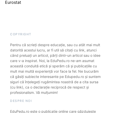
Eurostat
COPYRIGHT
Pentru că scrieți despre educație, sau cu atât mai mult
datorită acestui lucru, ar fi util să citați cu link, atunci
când preluați un articol, părți dintr-un articol sau o idee
care v-a inspirat. Noi, la EduPedu.ro ne-am asumat
această conduită etică și sperăm că și publicațiile cu
mult mai multă experiență vor face la fel. Ne bucurăm
că găsiți subiecte interesante pe Edupedu.ro și suntem
siguri că înțelegeți rugămintea noastră de a cita sursa
(cu link), ca o declarație reciprocă de respect și
profesionalism. Vă mulțumim!
DESPRE NOI
EduPedu.ro este o publicație online care găzduiește