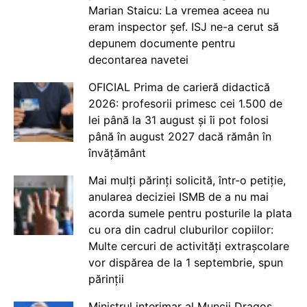
Marian Staicu: La vremea aceea nu
eram inspector șef. ISJ ne-a cerut să
depunem documente pentru
decontarea navetei
OFICIAL Prima de carieră didactică
2026: profesorii primesc cei 1.500 de
lei până la 31 august și îi pot folosi
până în august 2027 dacă rămân în
învățământ
Mai mulți părinți solicită, într-o petiție,
anularea deciziei ISMB de a nu mai
acorda sumele pentru posturile la plata
cu ora din cadrul cluburilor copiilor:
Multe cercuri de activități extrașcolare
vor dispărea de la 1 septembrie, spun
părinții
Ministrul interimar al Muncii Dragos