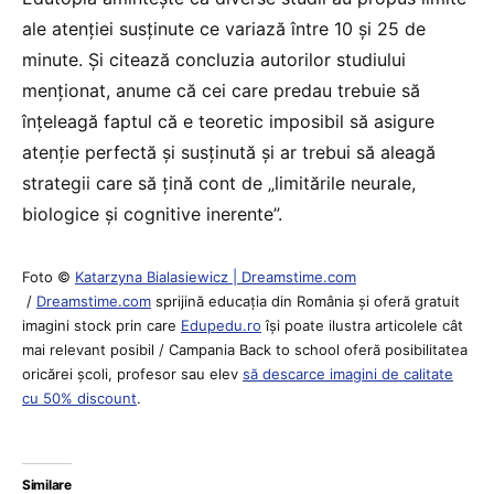
ale atenției susținute ce variază între 10 și 25 de
minute. Și citează concluzia autorilor studiului
menționat, anume că cei care predau trebuie să
înțeleagă faptul că e teoretic imposibil să asigure
atenție perfectă și susținută și ar trebui să aleagă
strategii care să țină cont de „limitările neurale,
biologice și cognitive inerente”.
Foto ©
Katarzyna Bialasiewicz | Dreamstime.com
/
Dreamstime.com
sprijină educaţia din România şi oferă gratuit
imagini stock prin care
Edupedu.ro
îşi poate ilustra articolele cât
mai relevant posibil / Campania Back to school oferă posibilitatea
oricărei școli, profesor sau elev
să descarce imagini de calitate
cu 50% discount
.
Similare