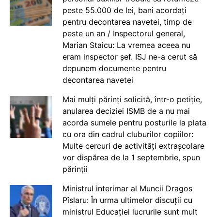
peste 55.000 de lei, bani acordați
pentru decontarea navetei, timp de
peste un an / Inspectorul general,
Marian Staicu: La vremea aceea nu
eram inspector șef. ISJ ne-a cerut să
depunem documente pentru
decontarea navetei
Mai mulți părinți solicită, într-o petiție,
anularea deciziei ISMB de a nu mai
acorda sumele pentru posturile la plata
cu ora din cadrul cluburilor copiilor:
Multe cercuri de activități extrașcolare
vor dispărea de la 1 septembrie, spun
părinții
Ministrul interimar al Muncii Dragos
Pîslaru: În urma ultimelor discuții cu
ministrul Educației lucrurile sunt mult