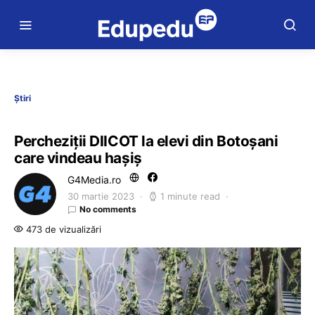
Știri
Percheziții DIICOT la elevi din Botoșani
care vindeau hașiș
G4Media.ro
30 martie 2023
1 minute read
No comments
473 de vizualizări