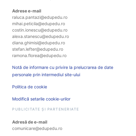
Adrese e-mail
raluca.pantazi@edupedu.ro
mihai.peticila@edupedu.ro
costin.ionescu@edupedu.ro
alexa.stanescu@edupedu.ro
diana.ghimisi@edupedu.ro
stefan.lefter@edupedu.ro
ramona.florea@edupedu.ro
Notă de informare cu privire la prelucrarea de date
personale prin intermediul site-ului
Politica de cookie
Modifică setarile cookie-urilor
PUBLICITATE ȘI PARTENERIATE
Adresă de e-mail
comunicare@edupedu.ro