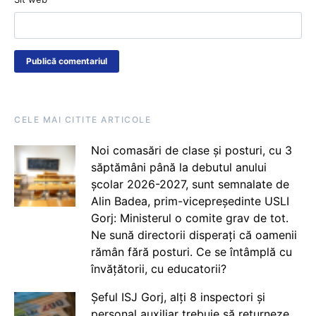
CELE MAI CITITE ARTICOLE
Noi comasări de clase și posturi, cu 3
săptămâni până la debutul anului
școlar 2026-2027, sunt semnalate de
Alin Badea, prim-vicepreședinte USLI
Gorj: Ministerul o comite grav de tot.
Ne sună directorii disperați că oamenii
rămân fără posturi. Ce se întâmplă cu
învățătorii, cu educatorii?
Șeful ISJ Gorj, alți 8 inspectori și
personal auxiliar trebuie să returneze