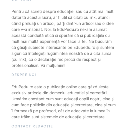
Pentru că scrieți despre educație, sau cu atât mai mult
datorită acestui lucru, ar fi util să citați cu link, atunci
când preluați un articol, părți dintr-un articol sau o idee
care v-a inspirat. Noi, la EduPedu.ro ne-am asumat
această conduită etică și sperăm că și publicațiile cu
mult mai multă experiență vor face la fel. Ne bucurăm
că găsiți subiecte interesante pe Edupedu.ro și suntem
siguri că înțelegeți rugămintea noastră de a cita sursa
(cu link), ca o declarație reciprocă de respect și
profesionalism. Vă mulțumim!
DESPRE NOI
EduPedu.ro este o publicație online care găzduiește
exclusiv articole din domeniul educației și cercetării.
Urmărim constant cum sunt educați copiii noștri, cine și
cum face politicile din educație și cercetare, cine și cum
îi formează pe profesori, cât de adecvate la lumea în
care trăim sunt sistemele de educație și cercetare.
CONTACT REDACȚIE