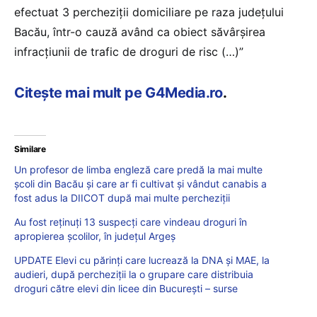
efectuat 3 percheziţii domiciliare pe raza județului
Bacău, într-o cauză având ca obiect săvârşirea
infracţiunii de trafic de droguri de risc (…)”
Citește mai mult pe G4Media.ro
.
Similare
Un profesor de limba engleză care predă la mai multe
școli din Bacău și care ar fi cultivat și vândut canabis a
fost adus la DIICOT după mai multe percheziții
Au fost reținuți 13 suspecţi care vindeau droguri în
apropierea școlilor, în județul Argeș
UPDATE Elevi cu părinți care lucrează la DNA și MAE, la
audieri, după percheziţii la o grupare care distribuia
droguri către elevi din licee din Bucureşti – surse