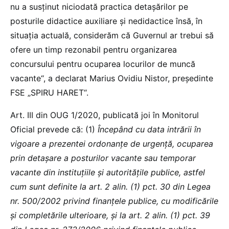
nu a susținut niciodată practica detașărilor pe
posturile didactice auxiliare și nedidactice însă, în
situația actuală, considerăm că Guvernul ar trebui să
ofere un timp rezonabil pentru organizarea
concursului pentru ocuparea locurilor de muncă
vacante“, a declarat Marius Ovidiu Nistor, președinte
FSE „SPIRU HARET“.
Art. III din OUG 1/2020, publicată joi în Monitorul
Oficial prevede că: (1)
Începând cu data intrării în
vigoare a prezentei ordonanţe de urgenţă, ocuparea
prin detaşare a posturilor vacante sau temporar
vacante din instituţiile şi autorităţile publice, astfel
cum sunt definite la art. 2 alin. (1) pct. 30 din Legea
nr. 500/2002 privind finanţele publice, cu modificările
şi completările ulterioare, şi la art. 2 alin. (1) pct. 39