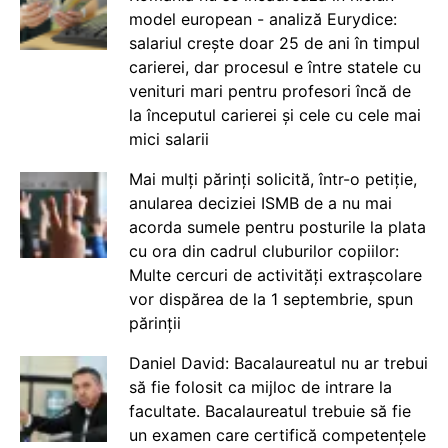
model european - analiză Eurydice:
salariul crește doar 25 de ani în timpul
carierei, dar procesul e între statele cu
venituri mari pentru profesori încă de
la începutul carierei și cele cu cele mai
mici salarii
Mai mulți părinți solicită, într-o petiție,
anularea deciziei ISMB de a nu mai
acorda sumele pentru posturile la plata
cu ora din cadrul cluburilor copiilor:
Multe cercuri de activități extrașcolare
vor dispărea de la 1 septembrie, spun
părinții
Daniel David: Bacalaureatul nu ar trebui
să fie folosit ca mijloc de intrare la
facultate. Bacalaureatul trebuie să fie
un examen care certifică competențele