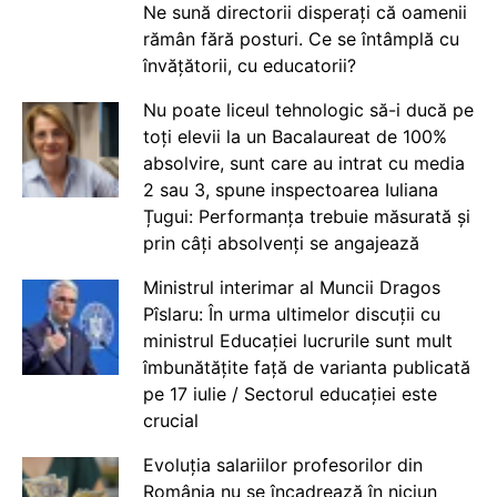
Ne sună directorii disperați că oamenii
rămân fără posturi. Ce se întâmplă cu
învățătorii, cu educatorii?
Nu poate liceul tehnologic să-i ducă pe
toți elevii la un Bacalaureat de 100%
absolvire, sunt care au intrat cu media
2 sau 3, spune inspectoarea Iuliana
Țugui: Performanța trebuie măsurată și
prin câți absolvenți se angajează
Ministrul interimar al Muncii Dragos
Pîslaru: În urma ultimelor discuții cu
ministrul Educației lucrurile sunt mult
îmbunătățite față de varianta publicată
pe 17 iulie / Sectorul educației este
crucial
Evoluția salariilor profesorilor din
România nu se încadrează în niciun