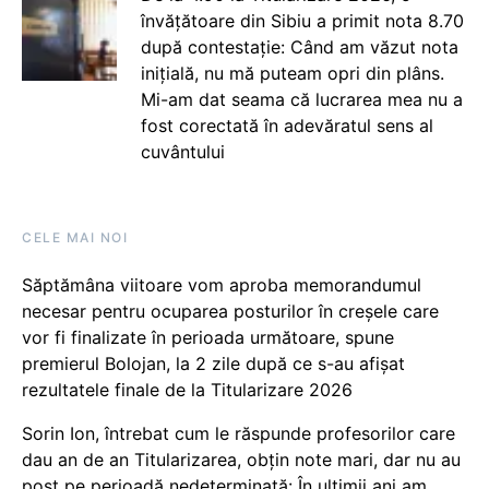
învățătoare din Sibiu a primit nota 8.70
după contestație: Când am văzut nota
inițială, nu mă puteam opri din plâns.
Mi-am dat seama că lucrarea mea nu a
fost corectată în adevăratul sens al
cuvântului
CELE MAI NOI
Săptămâna viitoare vom aproba memorandumul
necesar pentru ocuparea posturilor în creșele care
vor fi finalizate în perioada următoare, spune
premierul Bolojan, la 2 zile după ce s-au afișat
rezultatele finale de la Titularizare 2026
Sorin Ion, întrebat cum le răspunde profesorilor care
dau an de an Titularizarea, obțin note mari, dar nu au
post pe perioadă nedeterminată: În ultimii ani am