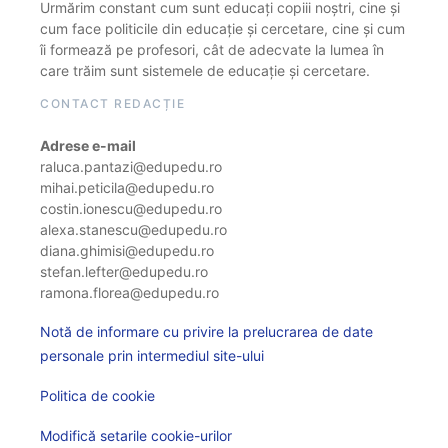
Urmărim constant cum sunt educați copiii noștri, cine și
cum face politicile din educație și cercetare, cine și cum
îi formează pe profesori, cât de adecvate la lumea în
care trăim sunt sistemele de educație și cercetare.
CONTACT REDACȚIE
Adrese e-mail
raluca.pantazi@edupedu.ro
mihai.peticila@edupedu.ro
costin.ionescu@edupedu.ro
alexa.stanescu@edupedu.ro
diana.ghimisi@edupedu.ro
stefan.lefter@edupedu.ro
ramona.florea@edupedu.ro
Notă de informare cu privire la prelucrarea de date
personale prin intermediul site-ului
Politica de cookie
Modifică setarile cookie-urilor