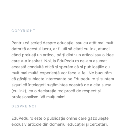
COPYRIGHT
Pentru că scrieți despre educație, sau cu atât mai mult
datorită acestui lucru, ar fi util să citați cu link, atunci
când preluați un articol, părți dintr-un articol sau o idee
care v-a inspirat. Noi, la EduPedu.ro ne-am asumat
această conduită etică și sperăm că și publicațiile cu
mult mai multă experiență vor face la fel. Ne bucurăm
că găsiți subiecte interesante pe Edupedu.ro și suntem
siguri că înțelegeți rugămintea noastră de a cita sursa
(cu link), ca o declarație reciprocă de respect și
profesionalism. Vă mulțumim!
DESPRE NOI
EduPedu.ro este o publicație online care găzduiește
exclusiv articole din domeniul educației și cercetării.