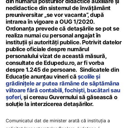
din numărul posturilor didactice auxiliare și
nedidactice din sistemul de învățământ
preuniversitar „se vor vacanta”, după
intrarea în vigoare a OUG 1/2020.
Ordonanța prevede că detașările se pot se
realiza numai cu personal angajat în
instituții și autorități publice. Potrivit datelor
publice oficiale despre numărul
personalului vizat de această măsură,
consultate de Edupedu.ro, ar fi vorba
despre 1.245 de persoane. Sindicatele din
Educație anunțau vineri că
școlile și
grădinițele ar putea rămâne de săptămâna
viitoare fără contabili, fochiști, bucătari sau
șoferi
, și cereau Guvernului să găsească o
soluție la interzicerea detașărilor.
Comunicatul dat de minister arată că instituția a