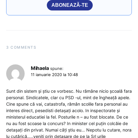
ABONEAZĂ-TE
3 COMMENTS
Mihaela
spune:
11 ianuarie 2020 la 10:48
Sunt din sistem și știu ce vorbesc. Nu rămâne nicio școală fara
personal. Sindicatele, clar cu PSD -ul, mint de îngheață apele.
Cine spune că vai, catastrofa, rămân scolile fara personal au
interes direct, pesedisti detașați acolo. In inspectorate și
ministerul educatiei la fel. Posturile n – au fost blocate. De ce
nu au fost scoase la concurs? In minister cel puțin colcăie de
detașați din privat. Numai câți știu eu… Nepotu lu cutare, nora
lu cutărică…..veniți prin detașare de pe la Srl urile