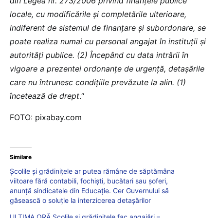
din Legea nr. 273/2006 privind finanţele publice
locale, cu modificările şi completările ulterioare,
indiferent de sistemul de finanţare şi subordonare, se
poate realiza numai cu personal angajat în instituţii şi
autorităţi publice. (2) Începând cu data intrării în
vigoare a prezentei ordonanţe de urgenţă, detaşările
care nu întrunesc condiţiile prevăzute la alin. (1)
încetează de drept
.“
FOTO: pixabay.com
Similare
Școlile și grădinițele ar putea rămâne de săptămâna
viitoare fără contabili, fochiști, bucătari sau șoferi,
anunță sindicatele din Educație. Cer Guvernului să
găsească o soluție la interzicerea detașărilor
ULTIMA ORĂ Școlile și grădinițele fac angajări –