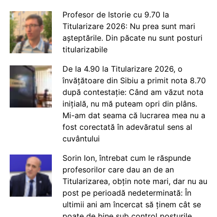
Profesor de Istorie cu 9.70 la
Titularizare 2026: Nu prea sunt mari
așteptările. Din păcate nu sunt posturi
titularizabile
De la 4.90 la Titularizare 2026, o
învățătoare din Sibiu a primit nota 8.70
după contestație: Când am văzut nota
inițială, nu mă puteam opri din plâns.
Mi-am dat seama că lucrarea mea nu a
fost corectată în adevăratul sens al
cuvântului
Sorin Ion, întrebat cum le răspunde
profesorilor care dau an de an
Titularizarea, obțin note mari, dar nu au
post pe perioadă nedeterminată: În
ultimii ani am încercat să ținem cât se
poate de bine sub control posturile