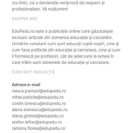
(cu link), ca o declarație reciprocă de respect și
profesionalism. Vă mulțumim!
DESPRE NOI
EduPedu.ro este o publicație online care găzduiește
exclusiv articole din domeniul educației și cercetării.
Urmărim constant cum sunt educați copiii noștri, cine și
cum face politicile din educație și cercetare, cine și cum
îi formează pe profesori, cât de adecvate la lumea în
care trăim sunt sistemele de educație și cercetare.
CONTACT REDACȚIE
Adrese e-mail
raluca.pantazi@edupedu.ro
mihai.peticila@edupedu.ro
costin.ionescu@edupedu.ro
alexa.stanescu@edupedu.ro
diana.ghimisi@edupedu.ro
stefan.lefter@edupedu.ro
ramona.florea@edupedu.ro