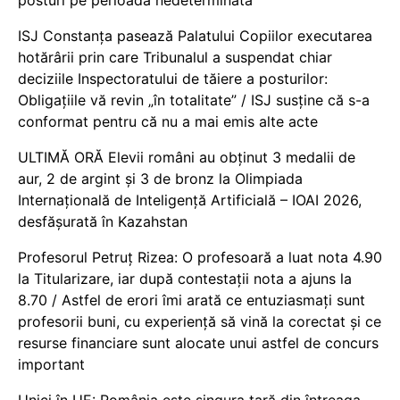
ISJ Constanța pasează Palatului Copiilor executarea
hotărârii prin care Tribunalul a suspendat chiar
deciziile Inspectoratului de tăiere a posturilor:
Obligațiile vă revin „în totalitate” / ISJ susține că s-a
conformat pentru că nu a mai emis alte acte
ULTIMĂ ORĂ Elevii români au obținut 3 medalii de
aur, 2 de argint și 3 de bronz la Olimpiada
Internațională de Inteligență Artificială – IOAI 2026,
desfășurată în Kazahstan
Profesorul Petruț Rizea: O profesoară a luat nota 4.90
la Titularizare, iar după contestații nota a ajuns la
8.70 / Astfel de erori îmi arată ce entuziasmați sunt
profesorii buni, cu experiență să vină la corectat și ce
resurse financiare sunt alocate unui astfel de concurs
important
Unici în UE: România este singura țară din întreaga