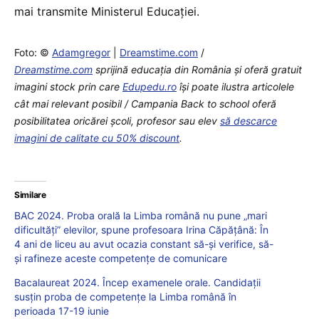
mai transmite Ministerul Educației.
Foto: ©
Adamgregor
|
Dreamstime.com
/
Dreamstime.com
sprijină educaţia din România şi oferă gratuit
imagini stock prin care
Edupedu.ro
îşi poate ilustra articolele
cât mai relevant posibil / Campania Back to school oferă
posibilitatea oricărei școli, profesor sau elev
să descarce
imagini de calitate cu 50% discount
.
Similare
BAC 2024. Proba orală la Limba română nu pune „mari
dificultăți” elevilor, spune profesoara Irina Căpățână: În
4 ani de liceu au avut ocazia constant să-și verifice, să-
și rafineze aceste competențe de comunicare
Bacalaureat 2024. Încep examenele orale. Candidații
susțin proba de competențe la Limba română în
perioada 17-19 iunie