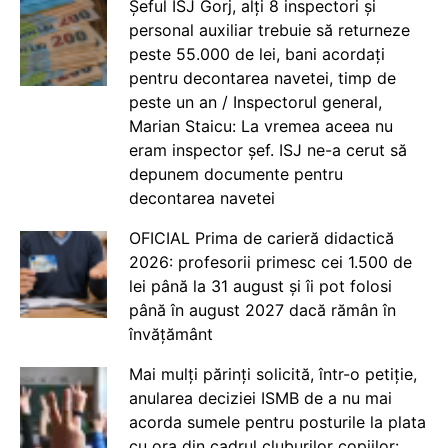
Șeful ISJ Gorj, alți 8 inspectori și
personal auxiliar trebuie să returneze
peste 55.000 de lei, bani acordați
pentru decontarea navetei, timp de
peste un an / Inspectorul general,
Marian Staicu: La vremea aceea nu
eram inspector șef. ISJ ne-a cerut să
depunem documente pentru
decontarea navetei
OFICIAL Prima de carieră didactică
2026: profesorii primesc cei 1.500 de
lei până la 31 august și îi pot folosi
până în august 2027 dacă rămân în
învățământ
Mai mulți părinți solicită, într-o petiție,
anularea deciziei ISMB de a nu mai
acorda sumele pentru posturile la plata
cu ora din cadrul cluburilor copiilor: