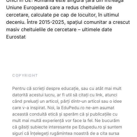
Uniune Europeană care a redus cheltuielile de
cercetare, calculate pe cap de locuitor, în ultimul
deceniu. Între 2015-2025, spațiul comunitar a crescut
masiv cheltuielile de cercetare – ultimele date
Eurostat
COPYRIGHT
Pentru că scrieți despre educație, sau cu atât mai mult
datorită acestui lucru, ar fi util să citați cu link, atunci
când preluați un articol, părți dintr-un articol sau o idee
care v-a inspirat. Noi, la EduPedu.ro ne-am asumat
această conduită etică și sperăm că și publicațiile cu
mult mai multă experiență vor face la fel. Ne bucurăm
că găsiți subiecte interesante pe Edupedu.ro și suntem
siguri că înțelegeți rugămintea noastră de a cita sursa