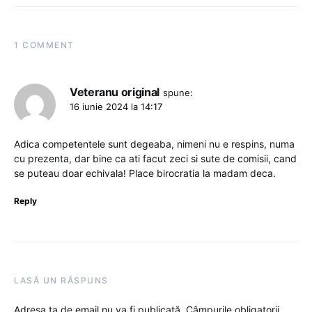
1 COMMENT
Veteranu original
spune:
16 iunie 2024 la 14:17
Adica competentele sunt degeaba, nimeni nu e respins, numa
cu prezenta, dar bine ca ati facut zeci si sute de comisii, cand
se puteau doar echivala! Place birocratia la madam deca.
Reply
LASĂ UN RĂSPUNS
Adresa ta de email nu va fi publicată.
Câmpurile obligatorii