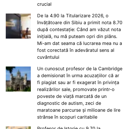
crucial
De la 4.90 la Titularizare 2026, o
învățătoare din Sibiu a primit nota 8.70
după contestație: Când am văzut nota
inițială, nu mă puteam opri din plâns.
Mi-am dat seama că lucrarea mea nu a
fost corectată în adevăratul sens al
cuvântului
Un cunoscut profesor de la Cambridge
a demisionat în urma acuzațiilor că ar
fi plagiat sau ar fi exagerat în privința
realizărilor sale, promovate printr-o
poveste de viață marcată de un
diagnostic de autism, zeci de
maratoane parcurse și milioane de lire
strânse în scopuri caritabile
Profesor de Istorie cu 9.70 la