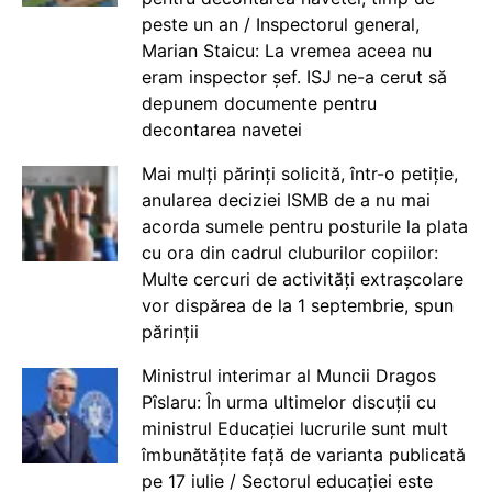
peste un an / Inspectorul general,
Marian Staicu: La vremea aceea nu
eram inspector șef. ISJ ne-a cerut să
depunem documente pentru
decontarea navetei
Mai mulți părinți solicită, într-o petiție,
anularea deciziei ISMB de a nu mai
acorda sumele pentru posturile la plata
cu ora din cadrul cluburilor copiilor:
Multe cercuri de activități extrașcolare
vor dispărea de la 1 septembrie, spun
părinții
Ministrul interimar al Muncii Dragos
Pîslaru: În urma ultimelor discuții cu
ministrul Educației lucrurile sunt mult
îmbunătățite față de varianta publicată
pe 17 iulie / Sectorul educației este