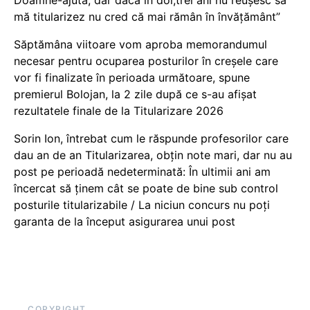
Doamne-ajută, dar dacă în doi,trei ani nu reușesc să
mă titularizez nu cred că mai rămân în învățământ”
Săptămâna viitoare vom aproba memorandumul
necesar pentru ocuparea posturilor în creșele care
vor fi finalizate în perioada următoare, spune
premierul Bolojan, la 2 zile după ce s-au afișat
rezultatele finale de la Titularizare 2026
Sorin Ion, întrebat cum le răspunde profesorilor care
dau an de an Titularizarea, obțin note mari, dar nu au
post pe perioadă nedeterminată: În ultimii ani am
încercat să ținem cât se poate de bine sub control
posturile titularizabile / La niciun concurs nu poți
garanta de la început asigurarea unui post
COPYRIGHT