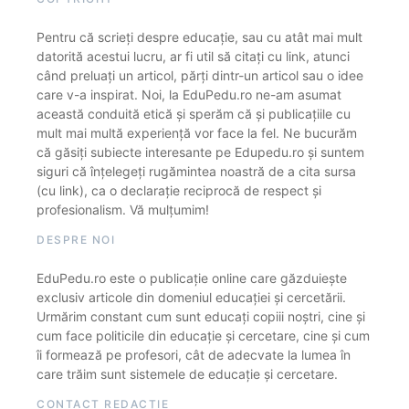
Pentru că scrieți despre educație, sau cu atât mai mult
datorită acestui lucru, ar fi util să citați cu link, atunci
când preluați un articol, părți dintr-un articol sau o idee
care v-a inspirat. Noi, la EduPedu.ro ne-am asumat
această conduită etică și sperăm că și publicațiile cu
mult mai multă experiență vor face la fel. Ne bucurăm
că găsiți subiecte interesante pe Edupedu.ro și suntem
siguri că înțelegeți rugămintea noastră de a cita sursa
(cu link), ca o declarație reciprocă de respect și
profesionalism. Vă mulțumim!
DESPRE NOI
EduPedu.ro este o publicație online care găzduiește
exclusiv articole din domeniul educației și cercetării.
Urmărim constant cum sunt educați copiii noștri, cine și
cum face politicile din educație și cercetare, cine și cum
îi formează pe profesori, cât de adecvate la lumea în
care trăim sunt sistemele de educație și cercetare.
CONTACT REDACȚIE