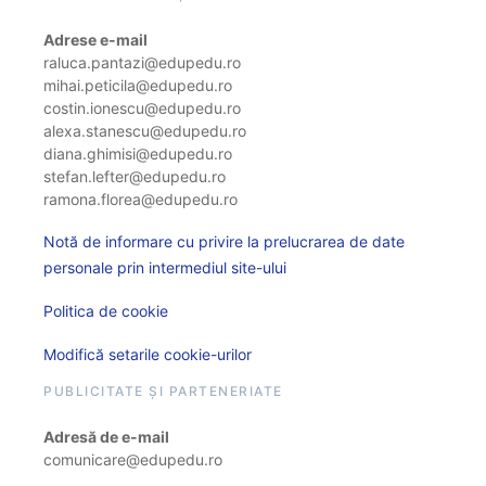
Adrese e-mail
raluca.pantazi@edupedu.ro
mihai.peticila@edupedu.ro
costin.ionescu@edupedu.ro
alexa.stanescu@edupedu.ro
diana.ghimisi@edupedu.ro
stefan.lefter@edupedu.ro
ramona.florea@edupedu.ro
Notă de informare cu privire la prelucrarea de date
personale prin intermediul site-ului
Politica de cookie
Modifică setarile cookie-urilor
PUBLICITATE ȘI PARTENERIATE
Adresă de e-mail
comunicare@edupedu.ro