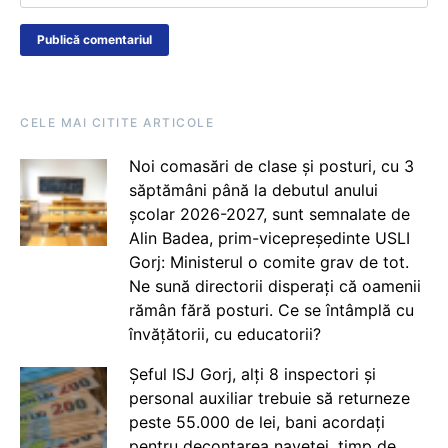
CELE MAI CITITE ARTICOLE
Noi comasări de clase și posturi, cu 3
săptămâni până la debutul anului
școlar 2026-2027, sunt semnalate de
Alin Badea, prim-vicepreședinte USLI
Gorj: Ministerul o comite grav de tot.
Ne sună directorii disperați că oamenii
rămân fără posturi. Ce se întâmplă cu
învățătorii, cu educatorii?
Șeful ISJ Gorj, alți 8 inspectori și
personal auxiliar trebuie să returneze
peste 55.000 de lei, bani acordați
pentru decontarea navetei, timp de