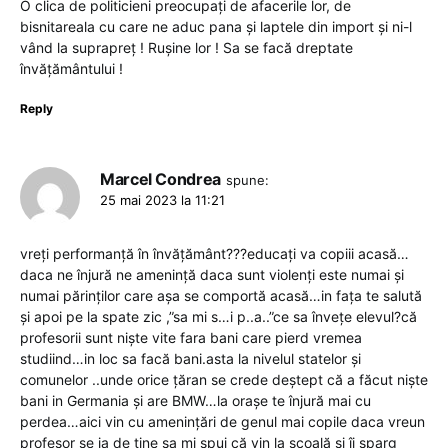
O clica de politicieni preocupați de afacerile lor, de
bisnitareala cu care ne aduc pana și laptele din import și ni-l
vând la suprapreț ! Rușine lor ! Sa se facă dreptate
învățământului !
Reply
Marcel Condrea
spune:
25 mai 2023 la 11:21
vreți performanță în învățământ???educați va copiii acasă…
daca ne înjură ne amenință daca sunt violenți este numai și
numai părinților care așa se comportă acasă…in fața te salută
și apoi pe la spate zic ,”sa mi s…i p..a..”ce sa învețe elevul?că
profesorii sunt niște vite fara bani care pierd vremea
studiind…in loc sa facă bani.asta la nivelul statelor și
comunelor ..unde orice țăran se crede deștept că a făcut niște
bani in Germania și are BMW…la orașe te înjură mai cu
perdea…aici vin cu amenințări de genul mai copile daca vreun
profesor se ia de tine sa mi spui că vin la școală și îi sparg