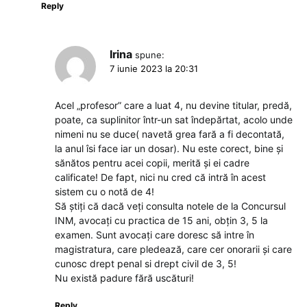
Reply
Irina
spune:
7 iunie 2023 la 20:31
Acel „profesor” care a luat 4, nu devine titular, predă,
poate, ca suplinitor într-un sat îndepărtat, acolo unde
nimeni nu se duce( navetă grea fară a fi decontată,
la anul îsi face iar un dosar). Nu este corect, bine și
sănătos pentru acei copii, merită și ei cadre
calificate! De fapt, nici nu cred că intră în acest
sistem cu o notă de 4!
Să știți că dacă veți consulta notele de la Concursul
INM, avocați cu practica de 15 ani, obțin 3, 5 la
examen. Sunt avocați care doresc să intre în
magistratura, care pledează, care cer onorarii și care
cunosc drept penal si drept civil de 3, 5!
Nu există padure fără uscături!
Reply