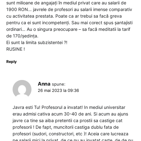
sunt milioane de angajați în mediul privat care au salarii de
1900 RON… javrele de profesori au salarii imense comparativ
cu activitatea prestata. Poate ca ar trebui sa facă greva
pentru ca ei sunt incompetenți. Sau mai corect spus șantajisti
ordinari… Au o singura preocupare – sa facă meditatii la tarif
de 170/ședința.
Ei sunt la limita subzistentei ?!
RUSINE !
Reply
Anna
spune:
26 mai 2023 la 09:36
Javra esti Tu! Profesorul a invatat! In mediul universitar
erau admisi cativa acum 30-40 de ani. Si acum au ajuns
javre ca tine sa aiba pretentii ca prostii sa castige cat
profesorii ! De fapt, muncitorii castiga dublu fata de
profesori (sudori, constructori, etc )! Aceia care lucreaza
pe salarii mici la privat, de ce nu au invatat carte, de de nu