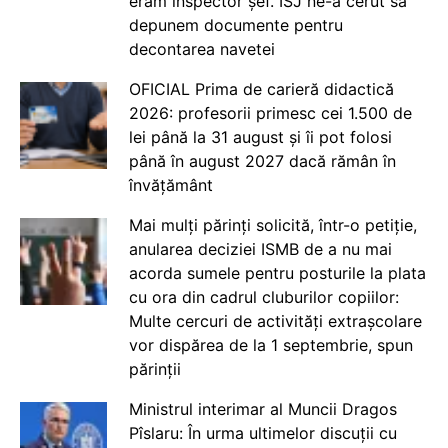
eram inspector șef. ISJ ne-a cerut să
depunem documente pentru
decontarea navetei
OFICIAL Prima de carieră didactică
2026: profesorii primesc cei 1.500 de
lei până la 31 august și îi pot folosi
până în august 2027 dacă rămân în
învățământ
Mai mulți părinți solicită, într-o petiție,
anularea deciziei ISMB de a nu mai
acorda sumele pentru posturile la plata
cu ora din cadrul cluburilor copiilor:
Multe cercuri de activități extrașcolare
vor dispărea de la 1 septembrie, spun
părinții
Ministrul interimar al Muncii Dragos
Pîslaru: În urma ultimelor discuții cu