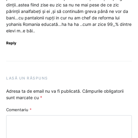
dinții..astea fiind zise eu zic sa nu ne mai pese de ce zic
părinții analfabeți și ei ,și să continuăm greva până ne vor da
bani…cu pantalonii rupți in cur nu am chef de reforma lui
yohanis Romania educată…ha ha ha ..cum ar zice 99,,% dintre
elevi m..e băi..
Reply
LASĂ UN RĂSPUNS
Adresa ta de email nu va fi publicată.
Câmpurile obligatorii
sunt marcate cu
*
Comentariu
*