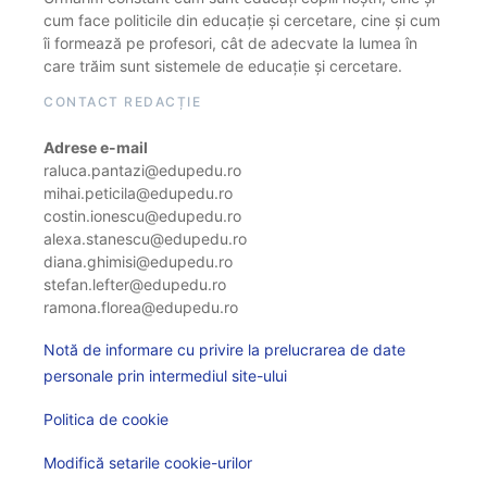
cum face politicile din educație și cercetare, cine și cum
îi formează pe profesori, cât de adecvate la lumea în
care trăim sunt sistemele de educație și cercetare.
CONTACT REDACȚIE
Adrese e-mail
raluca.pantazi@edupedu.ro
mihai.peticila@edupedu.ro
costin.ionescu@edupedu.ro
alexa.stanescu@edupedu.ro
diana.ghimisi@edupedu.ro
stefan.lefter@edupedu.ro
ramona.florea@edupedu.ro
Notă de informare cu privire la prelucrarea de date
personale prin intermediul site-ului
Politica de cookie
Modifică setarile cookie-urilor