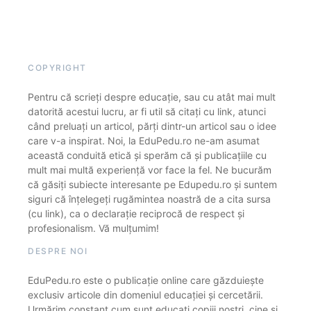
COPYRIGHT
Pentru că scrieți despre educație, sau cu atât mai mult
datorită acestui lucru, ar fi util să citați cu link, atunci
când preluați un articol, părți dintr-un articol sau o idee
care v-a inspirat. Noi, la EduPedu.ro ne-am asumat
această conduită etică și sperăm că și publicațiile cu
mult mai multă experiență vor face la fel. Ne bucurăm
că găsiți subiecte interesante pe Edupedu.ro și suntem
siguri că înțelegeți rugămintea noastră de a cita sursa
(cu link), ca o declarație reciprocă de respect și
profesionalism. Vă mulțumim!
DESPRE NOI
EduPedu.ro este o publicație online care găzduiește
exclusiv articole din domeniul educației și cercetării.
Urmărim constant cum sunt educați copiii noștri, cine și