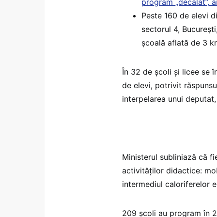
program „decalat”, a
Peste 160 de elevi d
sectorul 4, București,
școală aflată de 3 k
În 32 de școli și licee se 
de elevi, potrivit răspunsu
interpelarea unui deputat,
Ministerul subliniază că f
activităţilor didactice: mob
intermediul caloriferelor e
209 școli au program în 2