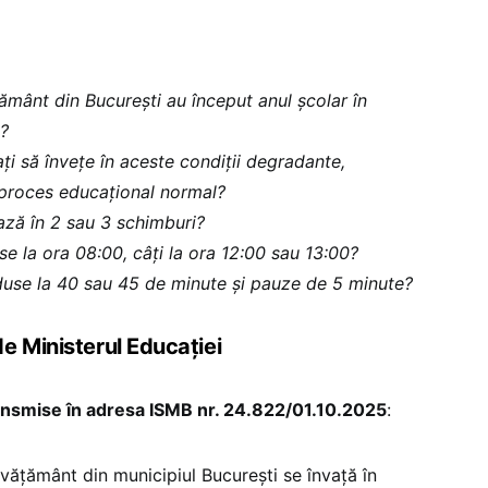
țământ din București au început anul școlar în
?
ați să învețe în aceste condiții degradante,
 proces educațional normal?
ază în 2 sau 3 schimburi?
lase la ora 08:00, câți la ora 12:00 sau 13:00?
duse la 40 sau 45 de minute și pauze de 5 minute?
e Ministerul Educației
ansmise în adresa ISMB nr. 24.822/01.10.2025
:
nvăţământ din municipiul Bucureşti se învaţă în