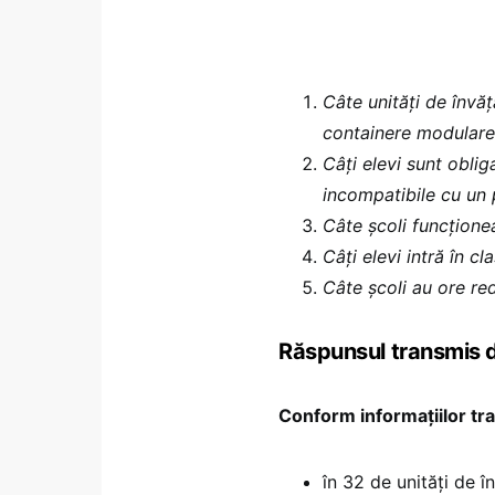
Câte unități de învă
containere modulare
Câți elevi sunt oblig
incompatibile cu un
Câte școli funcțione
Câți elevi intră în c
Câte școli au ore re
Răspunsul transmis d
Conform informaţiilor tr
în 32 de unităţi de î