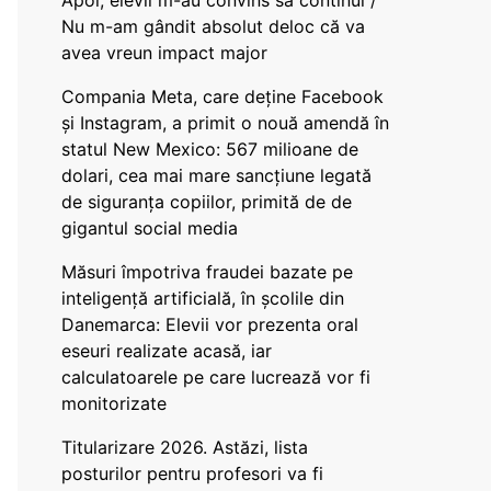
Apoi, elevii m-au convins să continui /
Nu m-am gândit absolut deloc că va
avea vreun impact major
Compania Meta, care deține Facebook
și Instagram, a primit o nouă amendă în
statul New Mexico: 567 milioane de
dolari, cea mai mare sancțiune legată
de siguranța copiilor, primită de de
gigantul social media
Măsuri împotriva fraudei bazate pe
inteligență artificială, în școlile din
Danemarca: Elevii vor prezenta oral
eseuri realizate acasă, iar
calculatoarele pe care lucrează vor fi
monitorizate
Titularizare 2026. Astăzi, lista
posturilor pentru profesori va fi