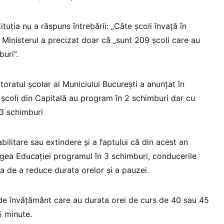
tuția nu a răspuns întrebării: „Câte școli învață în
Ministerul a precizat doar că „sunt 209 școli care au
buri”.
oratul școlar al Municiului București a anunțat în
școli din Capitală au program în 2 schimburi dar cu
 3 schimburi
bilitare sau extindere și a faptului că din acest an
legea Educației programul în 3 schimburi, conducerile
ta de a reduce durata orelor și a pauzei.
i de învăţământ care au durata orei de curs de 40 sau 45
5 minute.