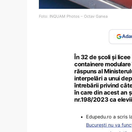
Foto: INQUAM Photos – Octav Ganea
Adau
În 32 de școli și lice
containere modulare 
răspuns al Ministerul
interpelări a unui de
întrebării privind cât
în care din acest an ș
nr.198/2023 ca elevii
Edupedu.ro a scris l
București nu va func