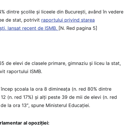
dintre școlile și liceele din București, având în vedere
ee de stat, potrivit
raportului privind starea
ști, lansat recent de ISMB.
[N. Red pagina 5]
5 de elevi de clasele primare, gimnaziu și liceu la stat,
ivit raportului ISMB.
 încep școala la ora 8 dimineața (n. red 80% dintre
 12 (n. red 17%) și alți peste 39 de mii de elevi (n. red
e la ora 13″, spune Ministerul Educației.
rlamentar al opoziției: