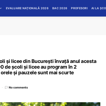
EVALUARE NAȚIONALĂ 2026
BAC 2026
PROFESORI
AI LA ȘC
li și licee din București învață anul acesta
 de școli și licee au program în 2
i orele și pauzele sunt mai scurte
No comments