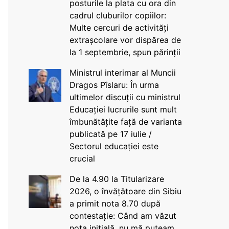
posturile la plata cu ora din
cadrul cluburilor copiilor:
Multe cercuri de activități
extrașcolare vor dispărea de
la 1 septembrie, spun părinții
Ministrul interimar al Muncii
Dragos Pîslaru: În urma
ultimelor discuții cu ministrul
Educației lucrurile sunt mult
îmbunătățite față de varianta
publicată pe 17 iulie /
Sectorul educației este
crucial
De la 4.90 la Titularizare
2026, o învățătoare din Sibiu
a primit nota 8.70 după
contestație: Când am văzut
nota inițială, nu mă puteam