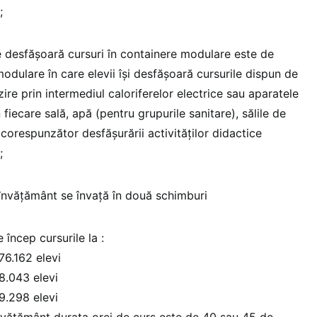
;
e desfășoară cursuri în containere modulare este de
odulare în care elevii îşi desfăşoară cursurile dispun de
lzire prin intermediul caloriferelor electrice sau aparatele
 fiecare sală, apă (pentru grupurile sanitare), sălile de
corespunzător desfăşurării activităţilor didactice
;
 învăţământ se învaţă în două schimburi
 încep cursurile la :
76.162 elevi
8.043 elevi
9.298 elevi
învăţământ durata orei de curs este de 40 sau 45 de