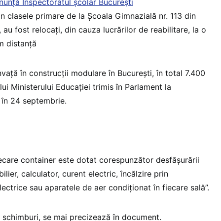
nunță Inspectoratul școlar București
in clasele primare de la Școala Gimnazială nr. 113 din
 au fost relocați, din cauza lucrărilor de reabilitare, la o
m distanță
învață în construcții modulare în București, în total 7.400
lui Ministerului Educației trimis în Parlament la
 în 24 septembrie.
iecare container este dotat corespunzător desfăşurării
ilier, calculator, curent electric, încălzire prin
lectrice sau aparatele de aer condiţionat în fiecare sală”.
 schimburi, se mai precizează în document.