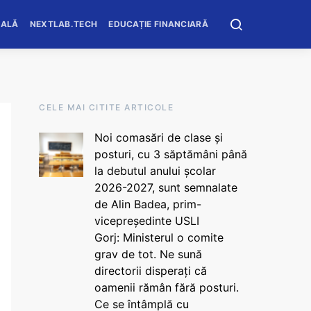
OALĂ
NEXTLAB.TECH
EDUCAȚIE FINANCIARĂ
CELE MAI CITITE ARTICOLE
Noi comasări de clase și
posturi, cu 3 săptămâni până
la debutul anului școlar
2026-2027, sunt semnalate
de Alin Badea, prim-
vicepreședinte USLI
Gorj: Ministerul o comite
grav de tot. Ne sună
directorii disperați că
oamenii rămân fără posturi.
Ce se întâmplă cu