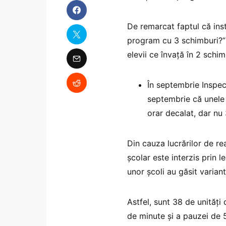
De remarcat faptul că insti
program cu 3 schimburi?” 
elevii ce învață în 2 schim
În septembrie Inspect
septembrie că unele 
orar decalat, dar nu
Din cauza lucrărilor de rea
școlar este interzis prin 
unor școli au găsit varian
Astfel, sunt 38 de unităț
de minute şi a pauzei de 