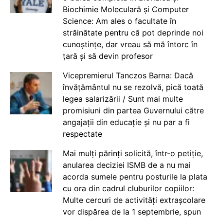
Biochimie Moleculară și Computer
Science: Am ales o facultate în
străinătate pentru că pot deprinde noi
cunoștințe, dar vreau să mă întorc în
țară și să devin profesor
Vicepremierul Tanczos Barna: Dacă
învățământul nu se rezolvă, pică toată
legea salarizării / Sunt mai multe
promisiuni din partea Guvernului către
angajații din educație și nu par a fi
respectate
Mai mulți părinți solicită, într-o petiție,
anularea deciziei ISMB de a nu mai
acorda sumele pentru posturile la plata
cu ora din cadrul cluburilor copiilor:
Multe cercuri de activități extrașcolare
vor dispărea de la 1 septembrie, spun