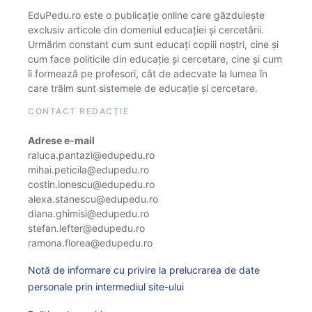
EduPedu.ro este o publicație online care găzduiește
exclusiv articole din domeniul educației și cercetării.
Urmărim constant cum sunt educați copiii noștri, cine și
cum face politicile din educație și cercetare, cine și cum
îi formează pe profesori, cât de adecvate la lumea în
care trăim sunt sistemele de educație și cercetare.
CONTACT REDACȚIE
Adrese e-mail
raluca.pantazi@edupedu.ro
mihai.peticila@edupedu.ro
costin.ionescu@edupedu.ro
alexa.stanescu@edupedu.ro
diana.ghimisi@edupedu.ro
stefan.lefter@edupedu.ro
ramona.florea@edupedu.ro
Notă de informare cu privire la prelucrarea de date
personale prin intermediul site-ului