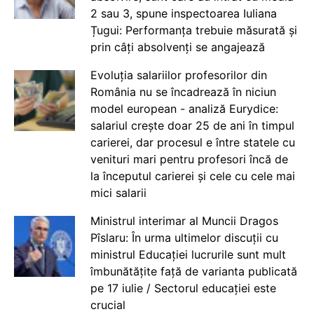
2 sau 3, spune inspectoarea Iuliana
Țugui: Performanța trebuie măsurată și
prin câți absolvenți se angajează
Evoluția salariilor profesorilor din
România nu se încadrează în niciun
model european - analiză Eurydice:
salariul crește doar 25 de ani în timpul
carierei, dar procesul e între statele cu
venituri mari pentru profesori încă de
la începutul carierei și cele cu cele mai
mici salarii
Ministrul interimar al Muncii Dragos
Pîslaru: În urma ultimelor discuții cu
ministrul Educației lucrurile sunt mult
îmbunătățite față de varianta publicată
pe 17 iulie / Sectorul educației este
crucial