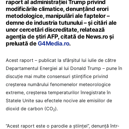
raport al administraţiei Trump privind
modificările climatice, denunţând erori
metodologice, manipulări ale faptelor –
demne de industria tutunului – şi citări ale
unor cercetări discreditate, relatează
agenția de știri AFP, citată de News.ro și
preluată de
G4Media.ro
.
Acest raport – publicat la sfârşitul lui iulie de către
Departamentul Energiei al lui Donald Trump – pune în
discuţie mai multe consensuri ştiinţifice privind
creşterea numărului fenomenelor meteorologice
extreme, creşterea temperaturilor înregistrate în
Statele Unite sau efectele nocive ale emisiilor de
dioxid de carbon (CO
).
2
”Acest raport este o parodie a ştiinţei”, denunţă într-