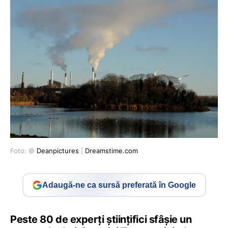
Foto: ©
Deanpictures
|
Dreamstime.com
Adaugă-ne ca sursă preferată în Google
Peste 80 de experţi ştiinţifici sfâşie un