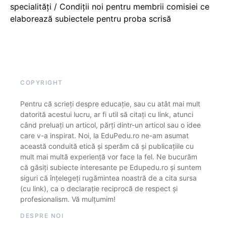
specialități / Condiții noi pentru membrii comisiei ce
elaborează subiectele pentru proba scrisă
COPYRIGHT
Pentru că scrieți despre educație, sau cu atât mai mult
datorită acestui lucru, ar fi util să citați cu link, atunci
când preluați un articol, părți dintr-un articol sau o idee
care v-a inspirat. Noi, la EduPedu.ro ne-am asumat
această conduită etică și sperăm că și publicațiile cu
mult mai multă experiență vor face la fel. Ne bucurăm
că găsiți subiecte interesante pe Edupedu.ro și suntem
siguri că înțelegeți rugămintea noastră de a cita sursa
(cu link), ca o declarație reciprocă de respect și
profesionalism. Vă mulțumim!
DESPRE NOI