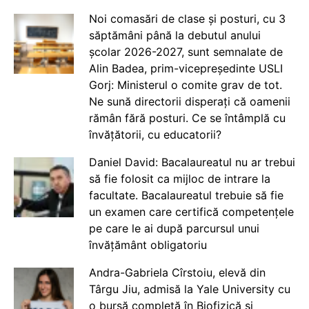
Noi comasări de clase și posturi, cu 3
săptămâni până la debutul anului
școlar 2026-2027, sunt semnalate de
Alin Badea, prim-vicepreședinte USLI
Gorj: Ministerul o comite grav de tot.
Ne sună directorii disperați că oamenii
rămân fără posturi. Ce se întâmplă cu
învățătorii, cu educatorii?
Daniel David: Bacalaureatul nu ar trebui
să fie folosit ca mijloc de intrare la
facultate. Bacalaureatul trebuie să fie
un examen care certifică competențele
pe care le ai după parcursul unui
învățământ obligatoriu
Andra-Gabriela Cîrstoiu, elevă din
Târgu Jiu, admisă la Yale University cu
o bursă completă în Biofizică și