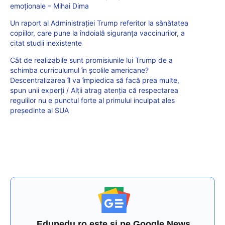
emoționale – Mihai Dima
Un raport al Administrației Trump referitor la sănătatea
copiilor, care pune la îndoială siguranța vaccinurilor, a
citat studii inexistente
Cât de realizabile sunt promisiunile lui Trump de a
schimba curriculumul în școlile americane?
Descentralizarea îl va împiedica să facă prea multe,
spun unii experți / Alții atrag atenția că respectarea
regulilor nu e punctul forte al primului inculpat ales
președinte al SUA
Edupedu.ro este și pe Google News