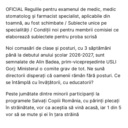
OFICIAL Regulile pentru examenul de medic, medic
stomatolog și farmacist specialist, aplicabile din
toamnă, au fost schimbate / Subiecte unice pe
specialități / Condiții noi pentru membrii comisiei ce
elaborează subiectele pentru proba scrisă
Noi comasări de clase și posturi, cu 3 săptămâni
până la debutul anului școlar 2026-2027, sunt
semnalate de Alin Badea, prim-vicepreședinte USLI
Gorj: Ministerul o comite grav de tot. Ne sună
directorii disperați că oamenii rămân fără posturi. Ce
se întâmplă cu învățătorii, cu educatorii?
Peste jumătate dintre minorii participanți la
programele Salvați Copiii România, cu părinți plecați
în străinătate, vor ca aceștia să vină acasă, iar 1 din 5
vor să se mute și ei în țara străină