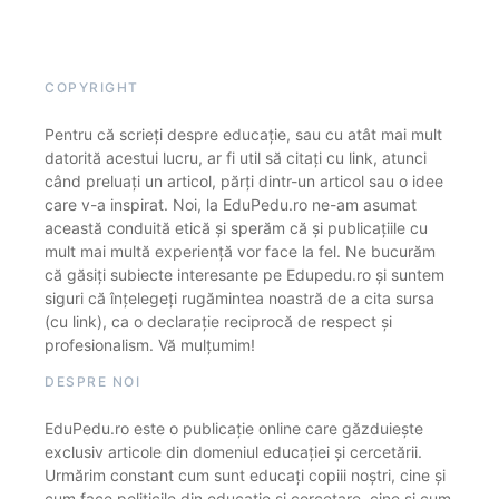
COPYRIGHT
Pentru că scrieți despre educație, sau cu atât mai mult
datorită acestui lucru, ar fi util să citați cu link, atunci
când preluați un articol, părți dintr-un articol sau o idee
care v-a inspirat. Noi, la EduPedu.ro ne-am asumat
această conduită etică și sperăm că și publicațiile cu
mult mai multă experiență vor face la fel. Ne bucurăm
că găsiți subiecte interesante pe Edupedu.ro și suntem
siguri că înțelegeți rugămintea noastră de a cita sursa
(cu link), ca o declarație reciprocă de respect și
profesionalism. Vă mulțumim!
DESPRE NOI
EduPedu.ro este o publicație online care găzduiește
exclusiv articole din domeniul educației și cercetării.
Urmărim constant cum sunt educați copiii noștri, cine și
cum face politicile din educație și cercetare, cine și cum