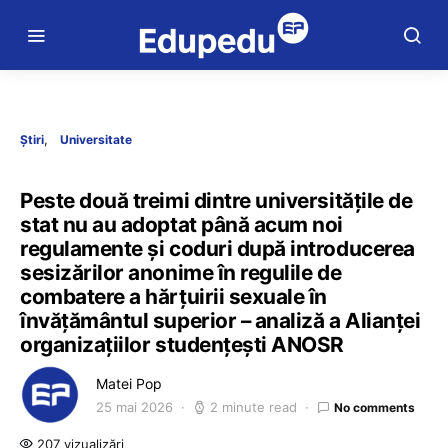
Știri
Universitate
Peste două treimi dintre universitățile de
stat nu au adoptat până acum noi
regulamente și coduri după introducerea
sesizărilor anonime în regulile de
combatere a hărțuirii sexuale în
învățământul superior – analiză a Alianței
organizațiilor studențești ANOSR
Matei Pop
25 mai 2026
2 minute read
No comments
207 vizualizări