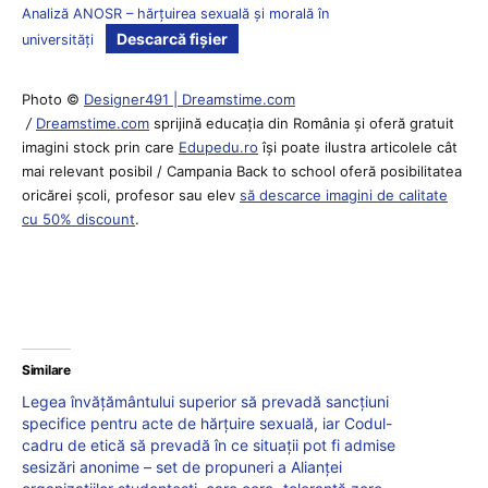
Analiză ANOSR – hărțuirea sexuală și morală în
Descarcă fișier
universități
Photo ©
Designer491 | Dreamstime.com
/
Dreamstime.com
sprijină educaţia din România şi oferă gratuit
imagini stock prin care
Edupedu.ro
îşi poate ilustra articolele cât
mai relevant posibil / Campania Back to school oferă posibilitatea
oricărei școli, profesor sau elev
să descarce imagini de calitate
cu 50% discount
.
Similare
Legea învățământului superior să prevadă sancțiuni
specifice pentru acte de hărțuire sexuală, iar Codul-
cadru de etică să prevadă în ce situații pot fi admise
sesizări anonime – set de propuneri a Alianței