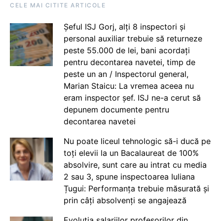
CELE MAI CITITE ARTICOLE
Șeful ISJ Gorj, alți 8 inspectori și
personal auxiliar trebuie să returneze
peste 55.000 de lei, bani acordați
pentru decontarea navetei, timp de
peste un an / Inspectorul general,
Marian Staicu: La vremea aceea nu
eram inspector șef. ISJ ne-a cerut să
depunem documente pentru
decontarea navetei
Nu poate liceul tehnologic să-i ducă pe
toți elevii la un Bacalaureat de 100%
absolvire, sunt care au intrat cu media
2 sau 3, spune inspectoarea Iuliana
Țugui: Performanța trebuie măsurată și
prin câți absolvenți se angajează
Evoluția salariilor profesorilor din