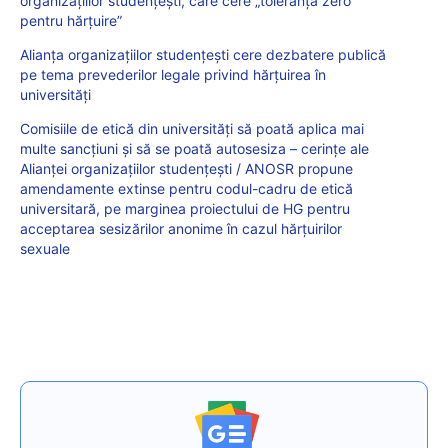
organizațiilor studențești, care cere „toleranță zero
pentru hărțuire”
Alianța organizațiilor studențești cere dezbatere publică
pe tema prevederilor legale privind hărțuirea în
universități
Comisiile de etică din universități să poată aplica mai
multe sancțiuni și să se poată autosesiza – cerințe ale
Alianței organizațiilor studențești / ANOSR propune
amendamente extinse pentru codul-cadru de etică
universitară, pe marginea proiectului de HG pentru
acceptarea sesizărilor anonime în cazul hărțuirilor
sexuale