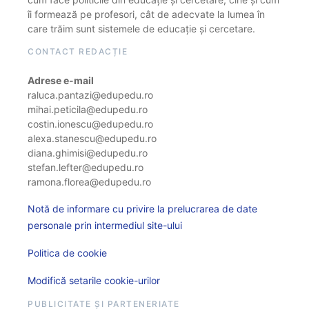
îi formează pe profesori, cât de adecvate la lumea în
care trăim sunt sistemele de educație și cercetare.
CONTACT REDACȚIE
Adrese e-mail
raluca.pantazi@edupedu.ro
mihai.peticila@edupedu.ro
costin.ionescu@edupedu.ro
alexa.stanescu@edupedu.ro
diana.ghimisi@edupedu.ro
stefan.lefter@edupedu.ro
ramona.florea@edupedu.ro
Notă de informare cu privire la prelucrarea de date
personale prin intermediul site-ului
Politica de cookie
Modifică setarile cookie-urilor
PUBLICITATE ȘI PARTENERIATE