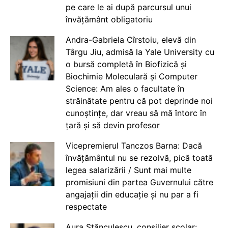
pe care le ai după parcursul unui
învățământ obligatoriu
Andra-Gabriela Cîrstoiu, elevă din
Târgu Jiu, admisă la Yale University cu
o bursă completă în Biofizică și
Biochimie Moleculară și Computer
Science: Am ales o facultate în
străinătate pentru că pot deprinde noi
cunoștințe, dar vreau să mă întorc în
țară și să devin profesor
Vicepremierul Tanczos Barna: Dacă
învățământul nu se rezolvă, pică toată
legea salarizării / Sunt mai multe
promisiuni din partea Guvernului către
angajații din educație și nu par a fi
respectate
Aura Stănculescu, consilier școlar: