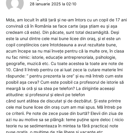
28 ianuarie 2025 la 02:10
Mda, am locuit în altă țară și ne-am întors cu un copil de 17 ani
convinsă că în România se face carte (așa știam eu și așa
credeam că este). Din păcate, sunt total dezamăgită. Deși
este la unul dintre cele mai bune licee din oraș, și el este un
copil conștiincios care întotdeauna a avut rezultate bune,
acum începe sa nu mai învețe pentru că la multe ore, în clasa
nu fac nimic: istorie, educație antreprenoriala, psihologie,
geografie, muzică etc. Cu toate acestea la toate are note de
10. Când îl întreb pentru ce ai luat zece la cutare materie îmi
răspunde: ” pentru prezenta la ore” și eu mă întreb cum este
posibil așa ceva? Cum este posibil ca profesorul de istorie să
meargă la oră și sa stea pe telefon? La dirigintie aceeași
atitudine: si profesorul și elevii pe telefon
când sunt atâtea de discutat și de dezbătut. Și este printre
cele mai bune licee din oraș cum am mai spus. Mă întreb pe
ce criterii. Pe note de zece puse din burtă? Elevii din ziua de
azi nu au motive sa se plângă: teme puține spre deloc ( nicio
teorie nu se sedimenteaza în mintea ta fără practica) note
puse gratis, o mulțime de zile libere și vacanțe etc.