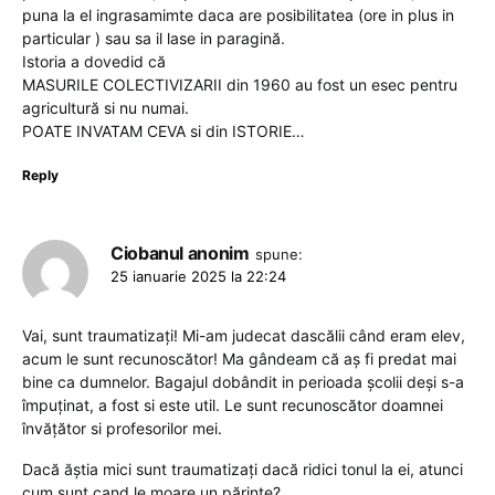
puna la el ingrasamimte daca are posibilitatea (ore in plus in
particular ) sau sa il lase in paragină.
Istoria a dovedid că
MASURILE COLECTIVIZARII din 1960 au fost un esec pentru
agricultură si nu numai.
POATE INVATAM CEVA si din ISTORIE…
Reply
Ciobanul anonim
spune:
25 ianuarie 2025 la 22:24
Vai, sunt traumatizați! Mi-am judecat dascălii când eram elev,
acum le sunt recunoscător! Ma gândeam că aș fi predat mai
bine ca dumnelor. Bagajul dobândit in perioada școlii deși s-a
împuținat, a fost si este util. Le sunt recunoscător doamnei
învățător si profesorilor mei.
Dacă ăștia mici sunt traumatizați dacă ridici tonul la ei, atunci
cum sunt cand le moare un părinte?