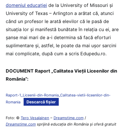
domeniul educației
de la University of Missouri și
University of Texas – Arlington a arătat că, atunci
când un profesor le arată elevilor că le pasă de
situația lor și manifestă bunătate în relația cu ei, are
șanse mai mari de a-i determina să facă eforturi
suplimentare și, astfel, le poate da mai ușor sarcini
mai complicate, după cum a scris Edupedu.ro.
DOCUMENT Raport „Calitatea Vieții Liceenilor din
România”:
Raport-1_Liceenii-din-Romania_Calitatea-vietii-liceenilor-din-
Descarcă fișier
Romania
Foto: ©
Tero Vesalainen
–
Dreamstime.com
/
Dreamstime.com
sprijină educaţia din România şi oferă gratuit