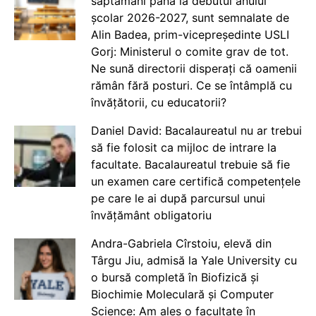
săptămâni până la debutul anului
școlar 2026-2027, sunt semnalate de
Alin Badea, prim-vicepreședinte USLI
Gorj: Ministerul o comite grav de tot.
Ne sună directorii disperați că oamenii
rămân fără posturi. Ce se întâmplă cu
învățătorii, cu educatorii?
Daniel David: Bacalaureatul nu ar trebui
să fie folosit ca mijloc de intrare la
facultate. Bacalaureatul trebuie să fie
un examen care certifică competențele
pe care le ai după parcursul unui
învățământ obligatoriu
Andra-Gabriela Cîrstoiu, elevă din
Târgu Jiu, admisă la Yale University cu
o bursă completă în Biofizică și
Biochimie Moleculară și Computer
Science: Am ales o facultate în