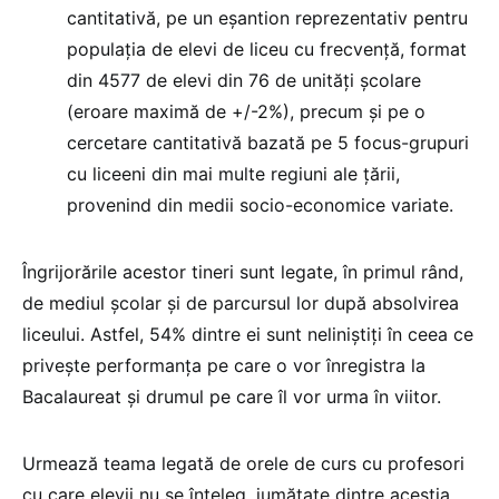
cantitativă, pe un eșantion reprezentativ pentru
populația de elevi de liceu cu frecvență, format
din 4577 de elevi din 76 de unități școlare
(eroare maximă de +/-2%), precum și pe o
cercetare cantitativă bazată pe 5 focus-grupuri
cu liceeni din mai multe regiuni ale țării,
provenind din medii socio-economice variate.
Îngrijorările acestor tineri sunt legate, în primul rând,
de mediul școlar și de parcursul lor după absolvirea
liceului. Astfel, 54% dintre ei sunt neliniștiți în ceea ce
privește performanța pe care o vor înregistra la
Bacalaureat și drumul pe care îl vor urma în viitor.
Urmează teama legată de orele de curs cu profesori
cu care elevii nu se înțeleg, jumătate dintre aceștia