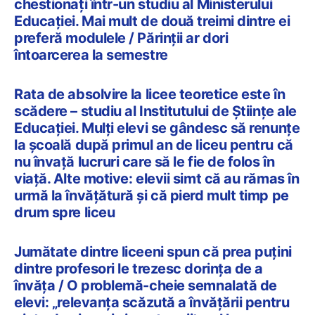
chestionați într-un studiu al Ministerului
Educației. Mai mult de două treimi dintre ei
preferă modulele / Părinții ar dori
întoarcerea la semestre
Rata de absolvire la licee teoretice este în
scădere – studiu al Institutului de Științe ale
Educației. Mulți elevi se gândesc să renunțe
la școală după primul an de liceu pentru că
nu învață lucruri care să le fie de folos în
viață. Alte motive: elevii simt că au rămas în
urmă la învățătură și că pierd mult timp pe
drum spre liceu
Jumătate dintre liceeni spun că prea puțini
dintre profesori le trezesc dorința de a
învăța / O problemă-cheie semnalată de
elevi: „relevanța scăzută a învățării pentru