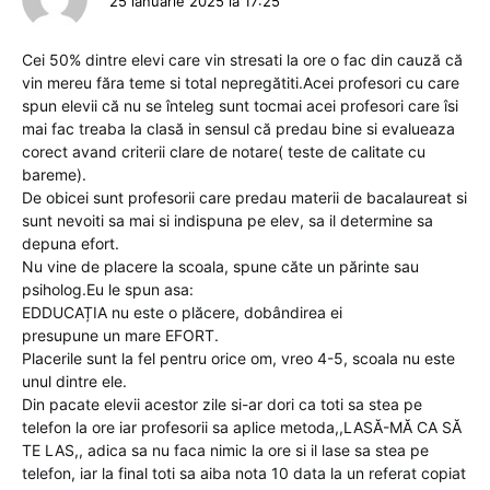
25 ianuarie 2025 la 17:25
Cei 50% dintre elevi care vin stresati la ore o fac din cauză că
vin mereu făra teme si total nepregătiti.Acei profesori cu care
spun elevii că nu se înteleg sunt tocmai acei profesori care îsi
mai fac treaba la clasă in sensul că predau bine si evalueaza
corect avand criterii clare de notare( teste de calitate cu
bareme).
De obicei sunt profesorii care predau materii de bacalaureat si
sunt nevoiti sa mai si indispuna pe elev, sa il determine sa
depuna efort.
Nu vine de placere la scoala, spune căte un părinte sau
psiholog.Eu le spun asa:
EDDUCAȚIA nu este o plăcere, dobândirea ei
presupune un mare EFORT.
Placerile sunt la fel pentru orice om, vreo 4-5, scoala nu este
unul dintre ele.
Din pacate elevii acestor zile si-ar dori ca toti sa stea pe
telefon la ore iar profesorii sa aplice metoda,,LASĂ-MĂ CA SĂ
TE LAS,, adica sa nu faca nimic la ore si il lase sa stea pe
telefon, iar la final toti sa aiba nota 10 data la un referat copiat