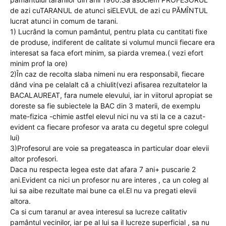
de azi cuTARANUL de atunci siELEVUL de azi cu PĂMÎNTUL
lucrat atunci in comum de tarani.
1) Lucrând la comun pamântul, pentru plata cu cantitati fixe
de produse, indiferent de calitate si volumul muncii fiecare era
interesat sa faca efort minim, sa piarda vremea.( vezi efort
minim prof la ore)
2)În caz de recolta slaba nimeni nu era responsabil, fiecare
dând vina pe celalalt că a chiulit(vezi afisarea rezultatelor la
BACALAUREAT, fara numele elevului, iar in viitorul apropiat se
doreste sa fie subiectele la BAC din 3 materii, de exemplu
mate-fizica -chimie astfel elevul nici nu va sti la ce a cazut-
evident ca fiecare profesor va arata cu degetul spre colegul
lui)
3)Profesorul are voie sa pregateasca in particular doar elevii
altor profesori.
Daca nu respecta legea este dat afara 7 ani+ puscarie 2
ani.Evident ca nici un profesor nu are interes , ca un coleg al
lui sa aibe rezultate mai bune ca el.El nu va pregati elevii
altora.
Ca si cum taranul ar avea interesul sa lucreze calitativ
pamântul vecinilor, iar pe al lui sa il lucreze superficial , sa nu