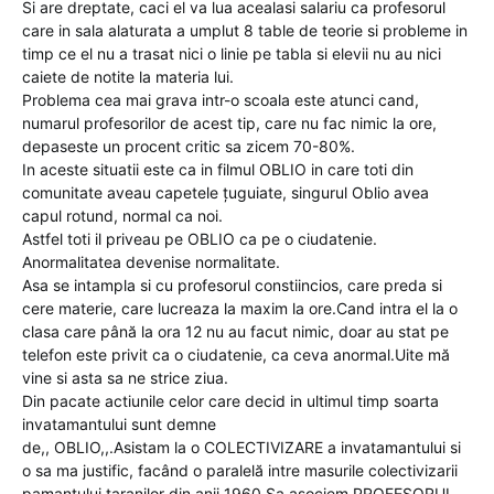
Si are dreptate, caci el va lua acealasi salariu ca profesorul
care in sala alaturata a umplut 8 table de teorie si probleme in
timp ce el nu a trasat nici o linie pe tabla si elevii nu au nici
caiete de notite la materia lui.
Problema cea mai grava intr-o scoala este atunci cand,
numarul profesorilor de acest tip, care nu fac nimic la ore,
depaseste un procent critic sa zicem 70-80%.
In aceste situatii este ca in filmul OBLIO in care toti din
comunitate aveau capetele țuguiate, singurul Oblio avea
capul rotund, normal ca noi.
Astfel toti il priveau pe OBLIO ca pe o ciudatenie.
Anormalitatea devenise normalitate.
Asa se intampla si cu profesorul constiincios, care preda si
cere materie, care lucreaza la maxim la ore.Cand intra el la o
clasa care până la ora 12 nu au facut nimic, doar au stat pe
telefon este privit ca o ciudatenie, ca ceva anormal.Uite mă
vine si asta sa ne strice ziua.
Din pacate actiunile celor care decid in ultimul timp soarta
invatamantului sunt demne
de,, OBLIO,,.Asistam la o COLECTIVIZARE a invatamantului si
o sa ma justific, facând o paralelă intre masurile colectivizarii
pamantului taranilor din anii 1960.Sa asociem PROFESORUL