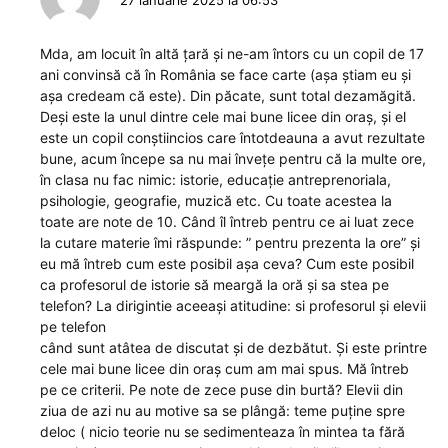
27 ianuarie 2025 la 06:53
Mda, am locuit în altă țară și ne-am întors cu un copil de 17
ani convinsă că în România se face carte (așa știam eu și
așa credeam că este). Din păcate, sunt total dezamăgită.
Deși este la unul dintre cele mai bune licee din oraș, și el
este un copil conștiincios care întotdeauna a avut rezultate
bune, acum începe sa nu mai învețe pentru că la multe ore,
în clasa nu fac nimic: istorie, educație antreprenoriala,
psihologie, geografie, muzică etc. Cu toate acestea la
toate are note de 10. Când îl întreb pentru ce ai luat zece
la cutare materie îmi răspunde: ” pentru prezenta la ore” și
eu mă întreb cum este posibil așa ceva? Cum este posibil
ca profesorul de istorie să meargă la oră și sa stea pe
telefon? La dirigintie aceeași atitudine: si profesorul și elevii
pe telefon
când sunt atâtea de discutat și de dezbătut. Și este printre
cele mai bune licee din oraș cum am mai spus. Mă întreb
pe ce criterii. Pe note de zece puse din burtă? Elevii din
ziua de azi nu au motive sa se plângă: teme puține spre
deloc ( nicio teorie nu se sedimenteaza în mintea ta fără