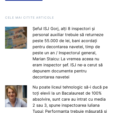
CELE MAI CITITE ARTICOLE
Șeful ISJ Gorj, alți 8 inspectori și
personal auxiliar trebuie să returneze
peste 55.000 de lei, bani acordați
pentru decontarea navetei, timp de
peste un an / Inspectorul general,
Marian Staicu: La vremea aceea nu
eram inspector șef. ISJ ne-a cerut să
depunem documente pentru
decontarea navetei
Nu poate liceul tehnologic să-i ducă pe
toți elevii la un Bacalaureat de 100%
absolvire, sunt care au intrat cu media
2 sau 3, spune inspectoarea Iuliana
Țugui: Performanța trebuie măsurată și