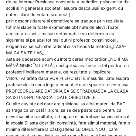
de pe internet.Presiunea constanta a parintilor, psihologilor din
scoli si in general a societatii asupra dascalului( exigent, cu
criterii clare de notare si corect )
prin desconsiderare si demotivare se traduce prin rezultate
tot mai slabe la toate examenele obtinute de elevi .Toate
aceste presiuni si masuri defavorabile va determina cu
siguranta si pe acei tot mai putini profesori constiinciosi ,
exigenti sa se schimbe radical si sa treaca la metoda,,LASA-
MA CA SA TE LAS,,
Asta se deoarece acum cu interzicerea meditatiilor ,,NU ÎI MA
MÂNĂ NIMIC ÎN LUPTĂ,, castigul salarial este la fel pentru toti
profesorii indiferent materie, de rezultate si implicare.
Viitorul va arăta daca VOR FI EFICIENTE masurile luate asupra
profesorului in noua lege a educatiei care spune in esenta asa:
PROFESORUL ARE DATORIA SA SE STRĂDUIASCA LA CLASA
SA ISI INDEPLINEASCA TOATE OBIECTIVELE,,
Cu alte cuvinte cel care are ghinionul sa aiba materii de BAC
sa traga ca un catâr la ore, sa se dea peste cap pentru ca
elevul sa aibe rezultate, in timp ce el nu trebuie sa vina stresat
la scoala.Si asta doar din constiintă, fara stimul material, fara o
minima diferentiere la câstig.Ideea cu OMUL NOU , care
munceste din constiinta nu este noua.Ea a mai fost incercata