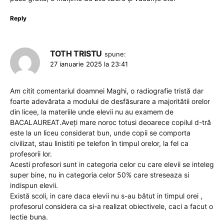
Reply
TOTH TRISTU
spune:
27 ianuarie 2025 la 23:41
Am citit comentariul doamnei Maghi, o radiografie tristă dar
foarte adevărata a modului de desfăsurare a majoritătii orelor
din licee, la materiile unde elevii nu au examem de
BACALAUREAT.Aveți mare noroc totusi deoarece copilul d-tră
este la un liceu considerat bun, unde copii se comporta
civilizat, stau linistiti pe telefon în timpul orelor, la fel ca
profesorii lor.
Acesti profesori sunt in categoria celor cu care elevii se inteleg
super bine, nu in categoria celor 50% care streseaza si
indispun elevii.
Există scoli, in care daca elevii nu s-au bătut in timpul orei ,
profesorul considera ca si-a realizat obiectivele, caci a facut o
lectie buna.