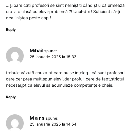
…și oare câți profesori se simt neliniștiți când știu că urmează
ora la o clasă cu elevi-problemă ?! Unul-doi ! Suficient să-ți
dea liniștea peste cap !
Reply
Mihail
spune:
25 ianuarie 2025 la 15:33
trebuie văzută cauza pt care nu se înțeleg…că sunt profesori
care cer prea mult,spun elevii,dar proful, cere de fapt,strictul
necesar,pt ca elevul să acumuleze competențele cheie.
Reply
M a r s
spune:
25 ianuarie 2025 la 14:54