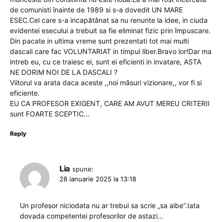
de comunisti înainte de 1989 si s-a dovedit UN MARE
ESEC.Cel care s-a incapătânat sa nu renunte la idee, in ciuda
evidentei esecului a trebuit sa fie eliminat fizic prin împuscare.
Din pacate in ultima vreme sunt prezentati tot mai multi
dascali care fac VOLUNTARIAT in timpul liber.Bravo lor!Dar ma
intreb eu, cu ce traiesc ei, sunt ei eficienti in invatare, ASTA
NE DORIM NOI DE LA DASCALI ?
Viitorul va arata daca aceste ,,noi măsuri vizionare,, vor fi si
eficiente.
EU CA PROFESOR EXIGENT, CARE AM AVUT MEREU CRITERII
sunt FOARTE SCEPTIC…
Reply
Lia
spune:
28 ianuarie 2025 la 13:18
Un profesor niciodata nu ar trebui sa scrie „sa aibe”.Iata
dovada competentei profesorilor de astazi…