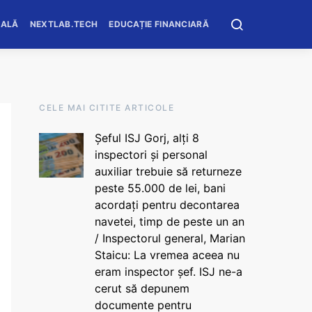
OALĂ
NEXTLAB.TECH
EDUCAȚIE FINANCIARĂ
CELE MAI CITITE ARTICOLE
Șeful ISJ Gorj, alți 8
inspectori și personal
auxiliar trebuie să returneze
peste 55.000 de lei, bani
acordați pentru decontarea
navetei, timp de peste un an
/ Inspectorul general, Marian
Staicu: La vremea aceea nu
eram inspector șef. ISJ ne-a
cerut să depunem
documente pentru