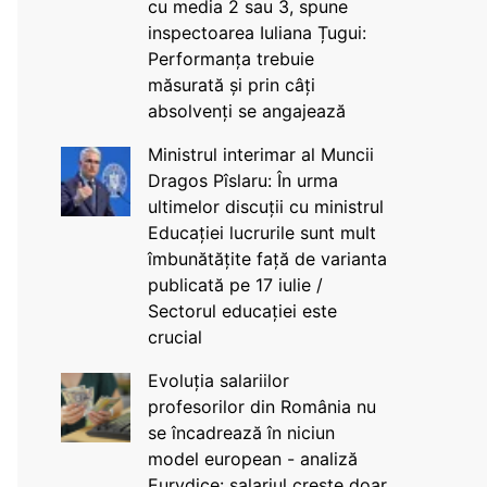
cu media 2 sau 3, spune
inspectoarea Iuliana Țugui:
Performanța trebuie
măsurată și prin câți
absolvenți se angajează
Ministrul interimar al Muncii
Dragos Pîslaru: În urma
ultimelor discuții cu ministrul
Educației lucrurile sunt mult
îmbunătățite față de varianta
publicată pe 17 iulie /
Sectorul educației este
crucial
Evoluția salariilor
profesorilor din România nu
se încadrează în niciun
model european - analiză
Eurydice: salariul crește doar