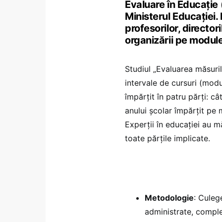
Evaluare în Educație 
Ministerul Educației. 
profesorilor, director
organizării pe module
Studiul „Evaluarea măsuril
intervale de cursuri (modu
împărțit în patru părți: c
anului școlar împărțit pe mo
Experții în educației au mă
toate părțile implicate.
Metodologie
: Culeg
administrate, comple