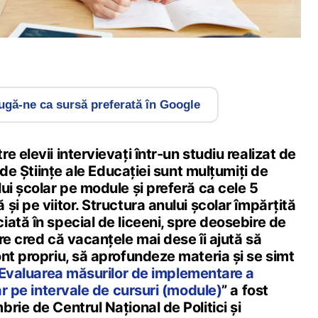
gă-ne ca sursă preferată în Google
 elevii intervievați într-un studiu realizat de
i de Științe ale Educației sunt mulțumiți de
ui școlar pe module și preferă ca cele 5
și pe viitor. Structura anului școlar împărțită
ată în special de liceeni, spre deosebire de
re cred că vacanțele mai dese îi ajută să
nt propriu, să aprofundeze materia și se simt
Evaluarea măsurilor de implementare a
lar pe intervale de cursuri (module)
” a fost
rie de Centrul Național de Politici și