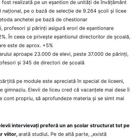
 fost realizată pe un eșantion de unități de învățământ
l național, pe o bază de selecţie de 9.264 școli și licee
metoda anchetei pe bază de chestionar
, profesori şi părinţi asigură erori de eșantionare
2%. În ceea ce privește eșantionul directorilor de școală,
are este de aprox. +5%
rului aproape 23.000 de elevi, peste 37.000 de părinți,
fesori și 345 de directori de școală
părțită pe module este apreciată în special de liceeni,
e gimnaziu. Elevii de liceu cred că vacanțele mai dese îi
pe cont propriu, să aprofundeze materia și se simt mai
evii intervievați preferă un an școlar structurat tot pe
 viitor,
arată studiul
.
Pe de altă parte, „există