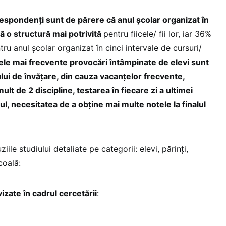
respondenți sunt de părere că anul școlar organizat în
 o structură mai potrivită
pentru fiicele/ fii lor, iar 36%
tru anul școlar organizat în cinci intervale de cursuri/
cele mai frecvente provocări întâmpinate de elevi sunt
lui de învățare, din cauza vacanțelor frecvente,
mult de 2 discipline, testarea în fiecare zi a ultimei
l, necesitatea de a obține mai multe notele la finalul
le studiului detaliate pe categorii: elevi, părinți,
coală:
izate în cadrul cercetării
: