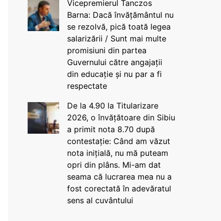
Vicepremierul Tanczos
Barna: Dacă învățământul nu
se rezolvă, pică toată legea
salarizării / Sunt mai multe
promisiuni din partea
Guvernului către angajații
din educație și nu par a fi
respectate
De la 4.90 la Titularizare
2026, o învățătoare din Sibiu
a primit nota 8.70 după
contestație: Când am văzut
nota inițială, nu mă puteam
opri din plâns. Mi-am dat
seama că lucrarea mea nu a
fost corectată în adevăratul
sens al cuvântului