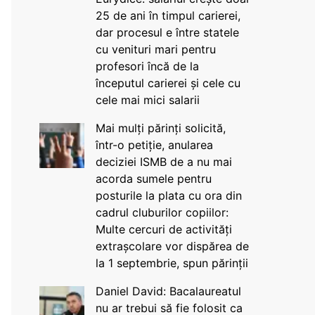
25 de ani în timpul carierei,
dar procesul e între statele
cu venituri mari pentru
profesori încă de la
începutul carierei și cele cu
cele mai mici salarii
Mai mulți părinți solicită,
într-o petiție, anularea
deciziei ISMB de a nu mai
acorda sumele pentru
posturile la plata cu ora din
cadrul cluburilor copiilor:
Multe cercuri de activități
extrașcolare vor dispărea de
la 1 septembrie, spun părinții
Daniel David: Bacalaureatul
nu ar trebui să fie folosit ca