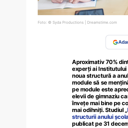
Foto: © Syda Productions | Dreamstime.com
Adau
Aproximativ 70% dintre
experți ai Institutulu
noua structură a anul
module să se mențină 
pe module este apreci
elevii de gimnaziu ca
învețe mai bine pe co
mai odihniți. Studiul „
structurii anului șco
publicat pe 31 decemb