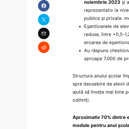
noiembrie 2023
și a
reprezentativ la nive
publice și private. 
Eșantioanele de elevi
reduse, între +0,5-1,
eroarea de eșantion
Au răspuns chestiona
aproape 7.000 de pro
Structura anului școlar îm
spre deosebire de elevii d
ajută să învețe mai bine 
odihniți.
Aproximativ 70% dintre el
module pentru anul școlar