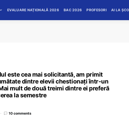
EVALUARE NAȚIONALĂ 2026
BAC 2026
PROFESORI
AI LA ȘC
l este cea mai solicitantă, am primit
jumătate dintre elevii chestionați într-un
Mai mult de două treimi dintre ei preferă
rcerea la semestre
10 comments