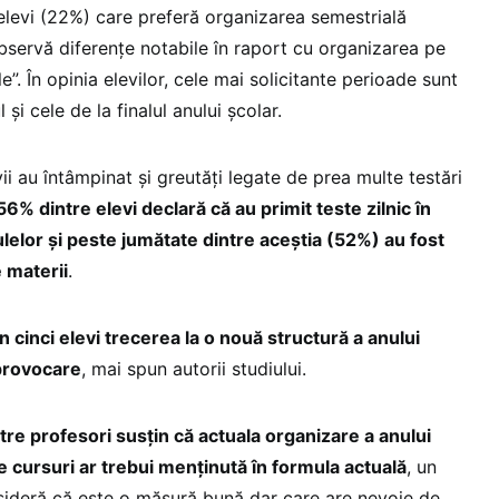
levi (22%) care preferă organizarea semestrială
observă diferențe notabile în raport cu organizarea pe
”. În opinia elevilor, cele mai solicitante perioade sunt
 și cele de la finalul anului școlar.
vii au întâmpinat și greutăți legate de prea multe testări
56% dintre elevi declară că au primit teste zilnic în
elor și peste jumătate dintre aceștia (52%) au fost
e materii
.
n cinci elevi trecerea la o nouă structură a anului
 provocare
, mai spun autorii studiului.
re profesori susțin că actuala organizare a anului
de cursuri ar trebui menținută în formula actuală
, un
nsideră că este o măsură bună dar care are nevoie de