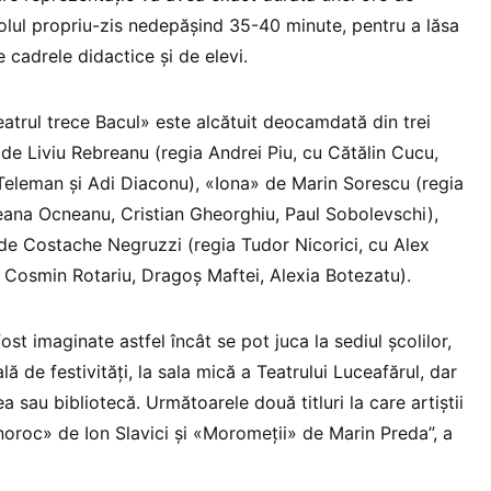
olul propriu-zis nedepăşind 35-40 minute, pentru a lăsa
e cadrele didactice şi de elevi.
eatrul trece Bacul» este alcătuit deocamdată din trei
 de Liviu Rebreanu (regia Andrei Piu, cu Cătălin Cucu,
Teleman şi Adi Diaconu), «Iona» de Marin Sorescu (regia
eana Ocneanu, Cristian Gheorghiu, Paul Sobolevschi),
e Costache Negruzzi (regia Tudor Nicorici, cu Alex
, Cosmin Rotariu, Dragoş Maftei, Alexia Botezatu).
st imaginate astfel încât se pot juca la sediul şcolilor,
lă de festivităţi, la sala mică a Teatrului Luceafărul, dar
ea sau bibliotecă. Următoarele două titluri la care artiştii
oroc» de Ion Slavici şi «Moromeţii» de Marin Preda”, a