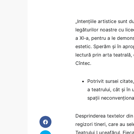
„Intenţiile artistice sunt
legăturilor noastre cu licee
a XI-a, pentru a le demons
estetic. Sperăm şi în apro
lectură prin arta teatrală,
Cîntec.
Potrivit sursei citat
a teatrului, cât şi î
spaţii neconvenţiona
Desprinderea textelor din 
regizori tineri, care au se
Teatrului Luceafărul. Fie