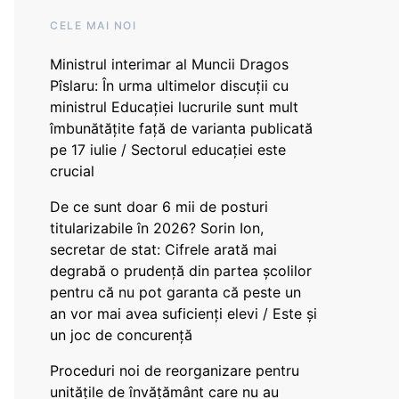
CELE MAI NOI
Ministrul interimar al Muncii Dragos
Pîslaru: În urma ultimelor discuții cu
ministrul Educației lucrurile sunt mult
îmbunătățite față de varianta publicată
pe 17 iulie / Sectorul educației este
crucial
De ce sunt doar 6 mii de posturi
titularizabile în 2026? Sorin Ion,
secretar de stat: Cifrele arată mai
degrabă o prudență din partea școlilor
pentru că nu pot garanta că peste un
an vor mai avea suficienți elevi / Este și
un joc de concurență
Proceduri noi de reorganizare pentru
unitățile de învățământ care nu au