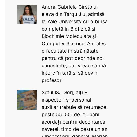
Andra-Gabriela Cîrstoiu,
elevă din Târgu Jiu, admisă
la Yale University cu o bursă
completă în Biofizică și
Biochimie Moleculară și
Computer Science: Am ales
o facultate în străinătate
pentru că pot deprinde noi
cunoștințe, dar vreau să mă
întorc în țară și să devin
profesor
Șeful ISJ Gorj, alți 8
inspectori și personal
auxiliar trebuie să returneze
peste 55.000 de lei, bani
acordați pentru decontarea
navetei, timp de peste un an
/ Inspectorul general, Marian