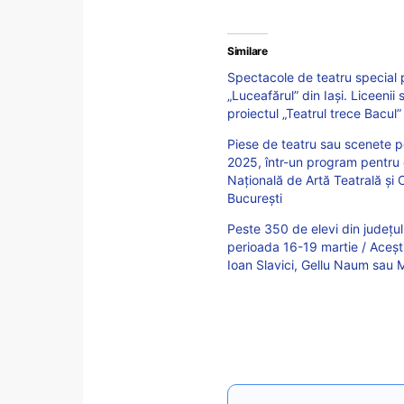
Similare
Spectacole de teatru special pe
„Luceafărul” din Iași. Liceeni
proiectul „Teatrul trece Bacul”
Piese de teatru sau scenete p
2025, într-un program pentru e
Națională de Artă Teatrală și 
București
Peste 350 de elevi din județul 
perioada 16-19 martie / Aceșt
Ioan Slavici, Gellu Naum sau M