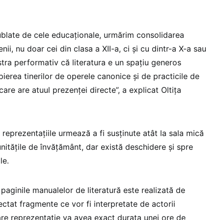
 dublate de cele educaţionale, urmărim consolidarea
nii, nu doar cei din clasa a XII-a, ci şi cu dintr-a X-a sau
tra performativ că literatura e un spaţiu generos
pierea tinerilor de operele canonice şi de practicile de
 care are atuul prezenţei directe”, a explicat Oltiţa
e, reprezentaţiile urmează a fi susţinute atât la sala mică
n unităţile de învăţământ, dar există deschidere şi spre
le.
paginile manualelor de literatură este realizată de
lectat fragmente ce vor fi interpretate de actorii
care reprezentaţie va avea exact durata unei ore de