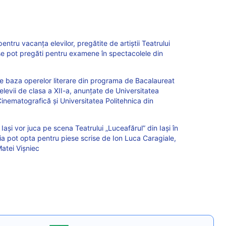
ntru vacanţa elevilor, pregătite de artiştii Teatrului
i se pot pregăti pentru examene în spectacolele din
e baza operelor literare din programa de Bacalaureat
levii de clasa a XII-a, anunțate de Universitatea
Cinematografică și Universitatea Politehnica din
Iași vor juca pe scena Teatrului „Luceafărul” din Iași în
ia pot opta pentru piese scrise de Ion Luca Caragiale,
atei Vișniec