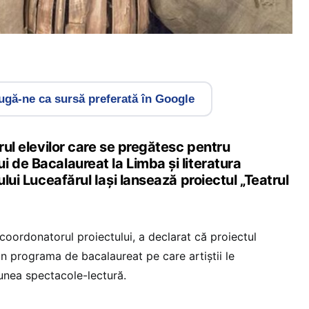
gă-ne ca sursă preferată în Google
orul elevilor care se pregătesc pentru
 de Bacalaureat la Limba şi literatura
ului Luceafărul Iaşi lansează proiectul „Teatrul
 coordonatorul proiectului, a declarat că proiectul
in programa de bacalaureat pe care artiştii le
unea spectacole-lectură.