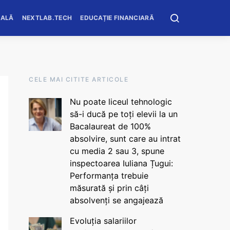
OALĂ
NEXTLAB.TECH
EDUCAȚIE FINANCIARĂ
CELE MAI CITITE ARTICOLE
Nu poate liceul tehnologic
să-i ducă pe toți elevii la un
Bacalaureat de 100%
absolvire, sunt care au intrat
cu media 2 sau 3, spune
inspectoarea Iuliana Țugui:
Performanța trebuie
măsurată și prin câți
absolvenți se angajează
Evoluția salariilor