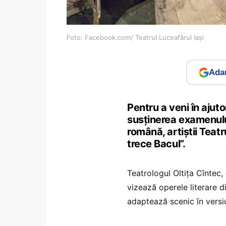
Foto: Facebook.com/ Teatrul Luceafărul Iași
Adau
Pentru a veni în ajut
susţinerea examenului
română, artiştii Teatr
trece Bacul”.
Teatrologul Oltiţa Cîntec,
vizează operele literare d
adaptează scenic în versi