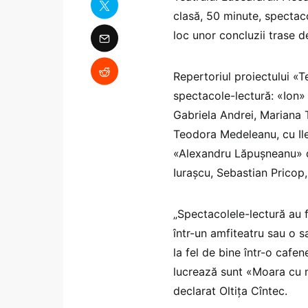
clasă, 50 minute, spectac
loc unor concluzii trase d
Repertoriul proiectului «T
spectacole-lectură: «Ion»
Gabriela Andrei, Mariana 
Teodora Medeleanu, cu Il
«Alexandru Lăpuşneanu» d
Iuraşcu, Sebastian Pricop
„Spectacolele-lectură au fo
într-un amfiteatru sau o sa
la fel de bine într-o cafen
lucrează sunt «Moara cu n
declarat Oltiţa Cîntec.