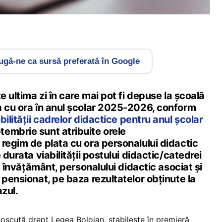
gă-ne ca sursă preferată în Google
e ultima zi în care mai pot fi depuse la școală
a cu ora în anul școlar 2025-2026, conform
ilității cadrelor didactice pentru anul școlar
ptembrie sunt atribuite orele
regim de plata cu ora personalului didactic
 durata viabilității postului didactic/catedrei
de învățământ, personalului didactic asociat și
 pensionat, pe baza rezultatelor obținute la
azul.
noscută drept Legea Bolojan, stabilește în premieră