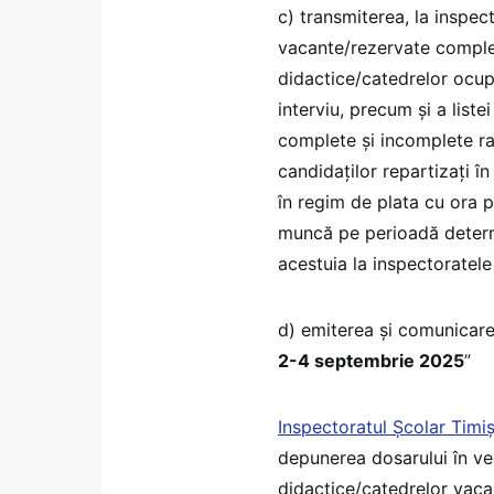
c) transmiterea, la inspect
vacante/rezervate complet
didactice/catedrelor ocupa
interviu, precum și a list
complete și incomplete ra
candidaților repartizați î
în regim de plata cu ora p
muncă pe perioadă determi
acestuia la inspectoratele
d) emiterea și comunicare
2-4 septembrie 2025
”
Inspectoratul Școlar Timi
depunerea dosarului în ve
didactice/catedrelor vaca