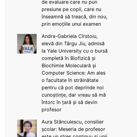
de evaluare care nu pun
presiune pe copii, care nu
înseamnă să treacă, din nou,
prin emoțiile unui examen
Andra-Gabriela Cîrstoiu,
elevă din Târgu Jiu, admisă
la Yale University cu o bursă
completă în Biofizică și
Biochimie Moleculară și
Computer Science: Am ales
o facultate în străinătate
pentru că pot deprinde noi
cunoștințe, dar vreau să mă
întorc în țară și să devin
profesor
Aura Stănculescu, consilier
școlar: Meseria de profesor
este un stres continuu și unii