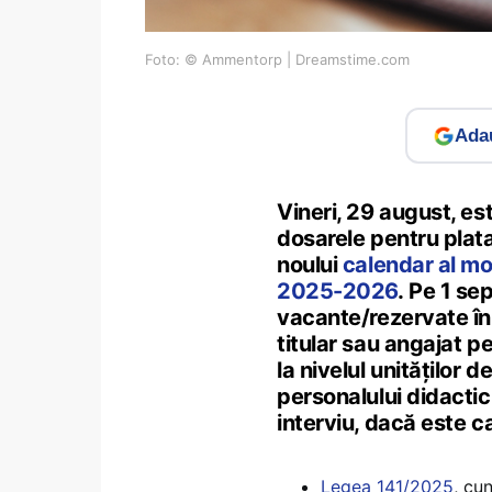
Foto: © Ammentorp | Dreamstime.com
Adau
Vineri, 29 august, est
dosarele pentru plat
noului
calendar al mob
2025-2026
. Pe 1 se
vacante/rezervate în 
titular sau angajat pe
la nivelul unităților 
personalului didactic
interviu, dacă este c
Legea 141/2025
, cu