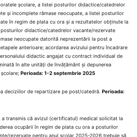
oratele școlare, a listei posturilor didactice/catedrelor
e și incomplete rămase neocupate, a listei posturilor
te în regim de plata cu ora și a rezultatelor obținute la
ei posturilor didactice/catedrelor vacante/rezervate
mase neocupate datorită neprezentării la post a
n etapele anterioare; acordarea avizului pentru încadrare
ersonalului didactic angajat cu contract individual de
nată în alte unități de învățământ și depunerea
 școlare;
Perioada: 1-2 septembrie 2025
a deciziilor de repartizare pe post/catedră.
Perioada:
ș
a transmis că avizul (certificatul) medical solicitat la
derea ocupării în regim de plata cu ora a posturilor
nte/rezervate pentru anul școlar 2025-2026 trebuie să