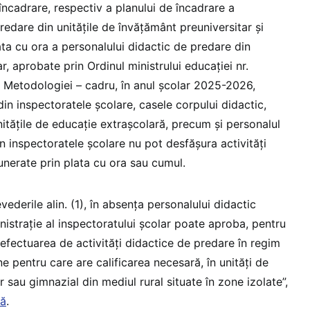
încadrare, respectiv a planului de încadrare a
redare din unitățile de învățământ preuniversitar și
ata cu ora a personalului didactic de predare din
r, aprobate prin Ordinul ministrului educației nr.
 Metodologiei – cadru, în anul școlar 2025-2026,
in inspectoratele școlare, casele corpului didactic,
nitățile de educație extrașcolară, precum și personalul
n inspectoratele școlare nu pot desfășura activități
nerate prin plata cu ora sau cumul.
vederile alin. (1), în absența personalului didactic
inistrație al inspectoratului școlar poate aproba, pentru
efectuarea de activități didactice de predare în regim
ne pentru care are calificarea necesară, în unități de
 sau gimnazial din mediul rural situate în zone izolate”,
lă
.