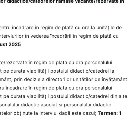
lor didactice/catedrelor rămase vacante/rezervate în
tru încadrare în regim de plată cu ora la unitățile de
nterviurilor în vederea încadrării în regim de plată cu
gust 2025
te/rezervate în regim de plata cu ora personalului
t pe durata viabilității postului didactic/catedrei la
ământ, prin decizie a directorilor unităților de învățământ
ru încadrare în regim de plata cu ora personalului
t pe durata viabilității postului didactic/catedrei din alte
sonalului didactic asociat și personalului didactic
telor obținute la interviu, dacă este cazul;
Termen: 1