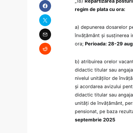
„18)
Repartizarea posturi
regim de plata cu ora:
a) depunerea dosarelor pen
învățământ și susținerea i
ora;
Perioada: 28-29 au
b) atribuirea orelor vacan
didactic titular sau angaja
nivelul unităților de învăț
și acordarea avizului pent
didactic titular sau angaja
unități de învățământ, per
pensionat, pe baza rezulta
septembrie 2025