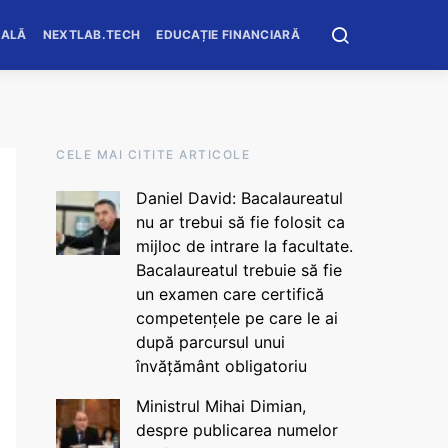
OALĂ
NEXTLAB.TECH
EDUCAȚIE FINANCIARĂ
CELE MAI CITITE ARTICOLE
Daniel David: Bacalaureatul
nu ar trebui să fie folosit ca
mijloc de intrare la facultate.
Bacalaureatul trebuie să fie
un examen care certifică
competențele pe care le ai
după parcursul unui
învățământ obligatoriu
Ministrul Mihai Dimian,
despre publicarea numelor