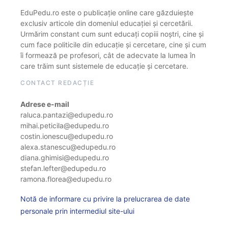
EduPedu.ro este o publicație online care găzduiește
exclusiv articole din domeniul educației și cercetării.
Urmărim constant cum sunt educați copiii noștri, cine și
cum face politicile din educație și cercetare, cine și cum
îi formează pe profesori, cât de adecvate la lumea în
care trăim sunt sistemele de educație și cercetare.
CONTACT REDACȚIE
Adrese e-mail
raluca.pantazi@edupedu.ro
mihai.peticila@edupedu.ro
costin.ionescu@edupedu.ro
alexa.stanescu@edupedu.ro
diana.ghimisi@edupedu.ro
stefan.lefter@edupedu.ro
ramona.florea@edupedu.ro
Notă de informare cu privire la prelucrarea de date
personale prin intermediul site-ului