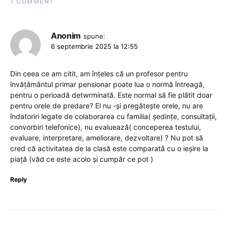
1 COMMENT
Anonim
spune:
6 septembrie 2025 la 12:55
Din ceea ce am citit, am înțeles că un profesor pentru
învățământul primar pensionar poate lua o normă întreagă,
pentru o perioadă detwrminată. Este normal să fie plătit doar
pentru orele de predare? El nu -și pregătește orele, nu are
îndatoriri legate de colaborarea cu familia( ședințe, consultații,
convorbiri telefonice), nu evaluează( conceperea testului,
evaluare, interpretare, ameliorare, dezvoltare) ? Nu pot să
cred că activitatea de la clasă este comparată cu o ieșire la
piață (văd ce este acolo și cumpăr ce pot )
Reply