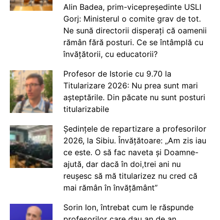
Alin Badea, prim-vicepreședinte USLI
Gorj: Ministerul o comite grav de tot.
Ne sună directorii disperați că oamenii
rămân fără posturi. Ce se întâmplă cu
învățătorii, cu educatorii?
Profesor de Istorie cu 9.70 la
Titularizare 2026: Nu prea sunt mari
așteptările. Din păcate nu sunt posturi
titularizabile
Ședințele de repartizare a profesorilor
2026, la Sibiu. Învățătoare: „Am zis iau
ce este. O să fac naveta și Doamne-
ajută, dar dacă în doi,trei ani nu
reușesc să mă titularizez nu cred că
mai rămân în învățământ”
Sorin Ion, întrebat cum le răspunde
profesorilor care dau an de an