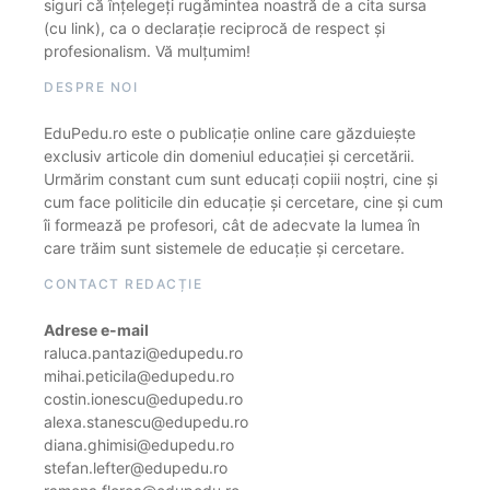
siguri că înțelegeți rugămintea noastră de a cita sursa
(cu link), ca o declarație reciprocă de respect și
profesionalism. Vă mulțumim!
DESPRE NOI
EduPedu.ro este o publicație online care găzduiește
exclusiv articole din domeniul educației și cercetării.
Urmărim constant cum sunt educați copiii noștri, cine și
cum face politicile din educație și cercetare, cine și cum
îi formează pe profesori, cât de adecvate la lumea în
care trăim sunt sistemele de educație și cercetare.
CONTACT REDACȚIE
Adrese e-mail
raluca.pantazi@edupedu.ro
mihai.peticila@edupedu.ro
costin.ionescu@edupedu.ro
alexa.stanescu@edupedu.ro
diana.ghimisi@edupedu.ro
stefan.lefter@edupedu.ro