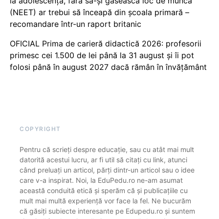
la adolescență, fără să-și găsească loc de muncă
(NEET) ar trebui să înceapă din școala primară –
recomandare într-un raport britanic
OFICIAL Prima de carieră didactică 2026: profesorii
primesc cei 1.500 de lei până la 31 august și îi pot
folosi până în august 2027 dacă rămân în învățământ
COPYRIGHT
Pentru că scrieți despre educație, sau cu atât mai mult
datorită acestui lucru, ar fi util să citați cu link, atunci
când preluați un articol, părți dintr-un articol sau o idee
care v-a inspirat. Noi, la EduPedu.ro ne-am asumat
această conduită etică și sperăm că și publicațiile cu
mult mai multă experiență vor face la fel. Ne bucurăm
că găsiți subiecte interesante pe Edupedu.ro și suntem