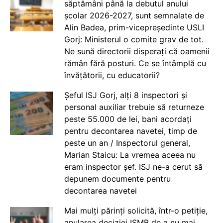
săptămâni până la debutul anului
școlar 2026-2027, sunt semnalate de
Alin Badea, prim-vicepreședinte USLI
Gorj: Ministerul o comite grav de tot.
Ne sună directorii disperați că oamenii
rămân fără posturi. Ce se întâmplă cu
învățătorii, cu educatorii?
Șeful ISJ Gorj, alți 8 inspectori și
personal auxiliar trebuie să returneze
peste 55.000 de lei, bani acordați
pentru decontarea navetei, timp de
peste un an / Inspectorul general,
Marian Staicu: La vremea aceea nu
eram inspector șef. ISJ ne-a cerut să
depunem documente pentru
decontarea navetei
Mai mulți părinți solicită, într-o petiție,
anularea deciziei ISMB de a nu mai