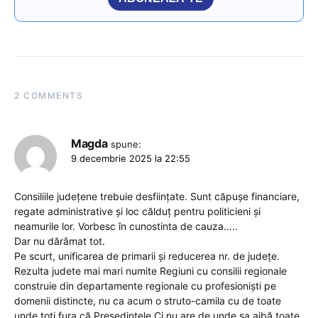
2 COMMENTS
Magda
spune:
9 decembrie 2025 la 22:55
Consiliile județene trebuie desființate. Sunt căpușe financiare,
regate administrative și loc călduț pentru politicieni și
neamurile lor. Vorbesc în cunostinta de cauza…..
Dar nu dărâmat tot.
Pe scurt, unificarea de primarii și reducerea nr. de județe.
Rezulta judete mai mari numite Regiuni cu consilii regionale
construie din departamente regionale cu profesioniști pe
domenii distincte, nu ca acum o struto-camila cu de toate
unde toți fura că Președintele Cj nu are de unde sa aibă toate