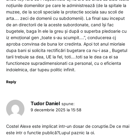
noțiunile domeniilor pe care le administrează (de la spitale la
muzee, de la scoli speciale la protectie sociala sau scoli de
arta…. zeci de domenii cu subdomenii). La final sau inceput
de an directorii de la aceste subordonate, cand își fac
bugetele, baga în ele la greu și după o superba pledoarie cu
iz emoțional gen „toate s-au scumpit….”, conducerea cj
aproba convinsa de buna lor credinta. Apoi tot anul miorlaie
dupa bani si solicita rectificări bugetare ca nu-i asa , Bugetul
tarii trebuie sa dea, UE la fel, toti….toti sa le dea ca ei sa
functioneze supradimensionati ca personal, cu o eficienta
indoielnica, dar tupeu politic infinit.
Reply
Tudor Daniel
spune:
9 decembrie 2025 la 15:58
Costel Alexe este implicat intr-un dosar de coruptie.De ce mai
este intr o functie publică?Lupul paznic la oi.