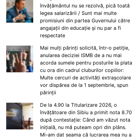
învățământul nu se rezolvă, pică toată
legea salarizării / Sunt mai multe
promisiuni din partea Guvernului către
angajații din educație și nu par a fi
respectate
Mai mulți părinți solicită, într-o petiție,
anularea deciziei ISMB de a nu mai
acorda sumele pentru posturile la plata
cu ora din cadrul cluburilor copiilor:
Multe cercuri de activități extrașcolare
vor dispărea de la 1 septembrie, spun
părinții
De la 4.90 la Titularizare 2026, o
învățătoare din Sibiu a primit nota 8.70
după contestație: Când am văzut nota
inițială, nu mă puteam opri din plâns.
Mi-am dat seama că lucrarea mea nu a