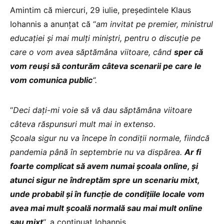
Amintim că miercuri, 29 iulie, președintele Klaus
Iohannis a anunțat că “
am invitat pe premier, ministrul
educației și mai mulți miniștri, pentru o discuție pe
care o vom avea săptămâna viitoare, când
sper că
vom reuși să conturăm câteva scenarii pe care le
vom comunica public
“.
“
Deci dați-mi voie să vă dau săptămâna viitoare
câteva răspunsuri mult mai in extenso.
Școala sigur nu va începe în condiții normale, fiindcă
pandemia până în septembrie nu va dispărea.
Ar fi
foarte complicat să avem numai școala online, și
atunci sigur ne îndreptăm spre un scenariu mixt,
unde probabil și în funcție de condițiile locale vom
avea mai mult școală normală sau mai mult online
sau mixt
“, a continuat Iohannis.