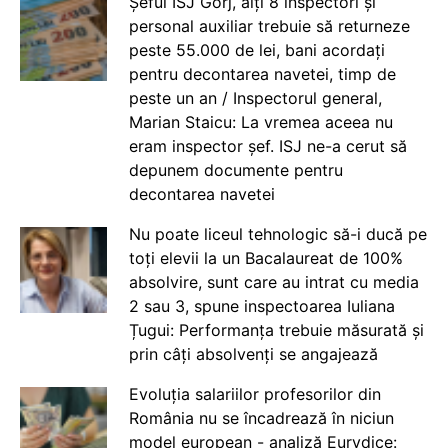
Șeful ISJ Gorj, alți 8 inspectori și
personal auxiliar trebuie să returneze
peste 55.000 de lei, bani acordați
pentru decontarea navetei, timp de
peste un an / Inspectorul general,
Marian Staicu: La vremea aceea nu
eram inspector șef. ISJ ne-a cerut să
depunem documente pentru
decontarea navetei
Nu poate liceul tehnologic să-i ducă pe
toți elevii la un Bacalaureat de 100%
absolvire, sunt care au intrat cu media
2 sau 3, spune inspectoarea Iuliana
Țugui: Performanța trebuie măsurată și
prin câți absolvenți se angajează
Evoluția salariilor profesorilor din
România nu se încadrează în niciun
model european - analiză Eurydice: