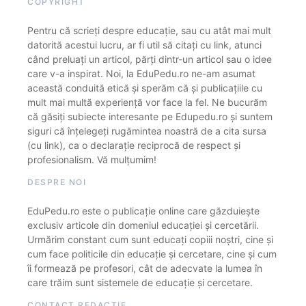
COPYRIGHT
Pentru că scrieți despre educație, sau cu atât mai mult
datorită acestui lucru, ar fi util să citați cu link, atunci
când preluați un articol, părți dintr-un articol sau o idee
care v-a inspirat. Noi, la EduPedu.ro ne-am asumat
această conduită etică și sperăm că și publicațiile cu
mult mai multă experiență vor face la fel. Ne bucurăm
că găsiți subiecte interesante pe Edupedu.ro și suntem
siguri că înțelegeți rugămintea noastră de a cita sursa
(cu link), ca o declarație reciprocă de respect și
profesionalism. Vă mulțumim!
DESPRE NOI
EduPedu.ro este o publicație online care găzduiește
exclusiv articole din domeniul educației și cercetării.
Urmărim constant cum sunt educați copiii noștri, cine și
cum face politicile din educație și cercetare, cine și cum
îi formează pe profesori, cât de adecvate la lumea în
care trăim sunt sistemele de educație și cercetare.
CONTACT REDACȚIE