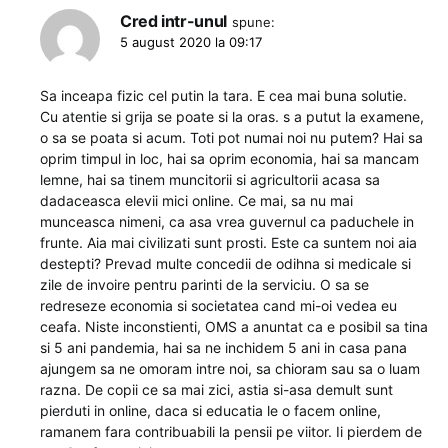
Cred intr-unul
spune:
5 august 2020 la 09:17
Sa inceapa fizic cel putin la tara. E cea mai buna solutie.
Cu atentie si grija se poate si la oras. s a putut la examene,
o sa se poata si acum. Toti pot numai noi nu putem? Hai sa
oprim timpul in loc, hai sa oprim economia, hai sa mancam
lemne, hai sa tinem muncitorii si agricultorii acasa sa
dadaceasca elevii mici online. Ce mai, sa nu mai
munceasca nimeni, ca asa vrea guvernul ca paduchele in
frunte. Aia mai civilizati sunt prosti. Este ca suntem noi aia
destepti? Prevad multe concedii de odihna si medicale si
zile de invoire pentru parinti de la serviciu. O sa se
redreseze economia si societatea cand mi-oi vedea eu
ceafa. Niste inconstienti, OMS a anuntat ca e posibil sa tina
si 5 ani pandemia, hai sa ne inchidem 5 ani in casa pana
ajungem sa ne omoram intre noi, sa chioram sau sa o luam
razna. De copii ce sa mai zici, astia si-asa demult sunt
pierduti in online, daca si educatia le o facem online,
ramanem fara contribuabili la pensii pe viitor. Ii pierdem de