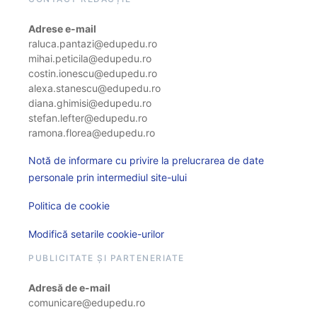
Adrese e-mail
raluca.pantazi@edupedu.ro
mihai.peticila@edupedu.ro
costin.ionescu@edupedu.ro
alexa.stanescu@edupedu.ro
diana.ghimisi@edupedu.ro
stefan.lefter@edupedu.ro
ramona.florea@edupedu.ro
Notă de informare cu privire la prelucrarea de date
personale prin intermediul site-ului
Politica de cookie
Modifică setarile cookie-urilor
PUBLICITATE ȘI PARTENERIATE
Adresă de e-mail
comunicare@edupedu.ro