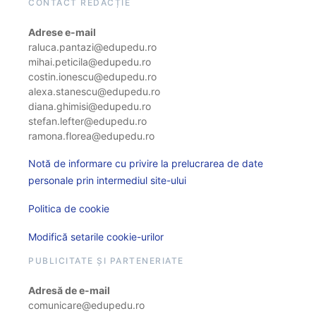
CONTACT REDACȚIE
Adrese e-mail
raluca.pantazi@edupedu.ro
mihai.peticila@edupedu.ro
costin.ionescu@edupedu.ro
alexa.stanescu@edupedu.ro
diana.ghimisi@edupedu.ro
stefan.lefter@edupedu.ro
ramona.florea@edupedu.ro
Notă de informare cu privire la prelucrarea de date
personale prin intermediul site-ului
Politica de cookie
Modifică setarile cookie-urilor
PUBLICITATE ȘI PARTENERIATE
Adresă de e-mail
comunicare@edupedu.ro