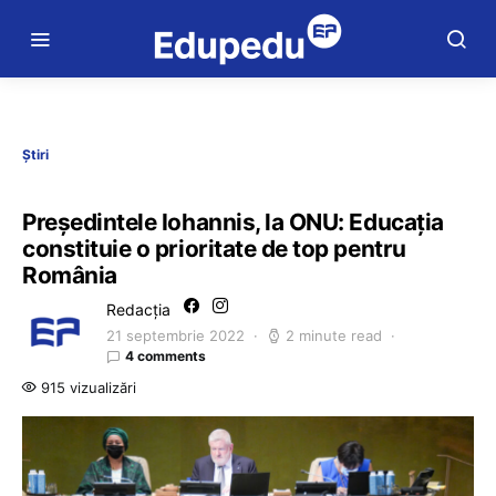
Știri
Președintele Iohannis, la ONU: Educația
constituie o prioritate de top pentru
România
Redacția
21 septembrie 2022
2 minute read
4 comments
915 vizualizări