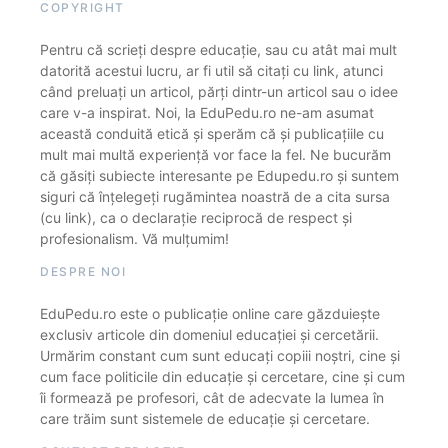
COPYRIGHT
Pentru că scrieți despre educație, sau cu atât mai mult
datorită acestui lucru, ar fi util să citați cu link, atunci
când preluați un articol, părți dintr-un articol sau o idee
care v-a inspirat. Noi, la EduPedu.ro ne-am asumat
această conduită etică și sperăm că și publicațiile cu
mult mai multă experiență vor face la fel. Ne bucurăm
că găsiți subiecte interesante pe Edupedu.ro și suntem
siguri că înțelegeți rugămintea noastră de a cita sursa
(cu link), ca o declarație reciprocă de respect și
profesionalism. Vă mulțumim!
DESPRE NOI
EduPedu.ro este o publicație online care găzduiește
exclusiv articole din domeniul educației și cercetării.
Urmărim constant cum sunt educați copiii noștri, cine și
cum face politicile din educație și cercetare, cine și cum
îi formează pe profesori, cât de adecvate la lumea în
care trăim sunt sistemele de educație și cercetare.