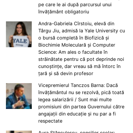
pe care le ai după parcursul unui
învățământ obligatoriu
Andra-Gabriela Cîrstoiu, elevă din
Târgu Jiu, admisă la Yale University cu
o bursă completă în Biofizică și
Biochimie Moleculară și Computer
Science: Am ales o facultate în
străinătate pentru că pot deprinde noi
cunoștințe, dar vreau să mă întorc în
țară și să devin profesor
Vicepremierul Tanczos Barna: Dacă
învățământul nu se rezolvă, pică toată
legea salarizării / Sunt mai multe
promisiuni din partea Guvernului către
angajații din educație și nu par a fi
respectate
Aura Stănculescu, consilier școlar: