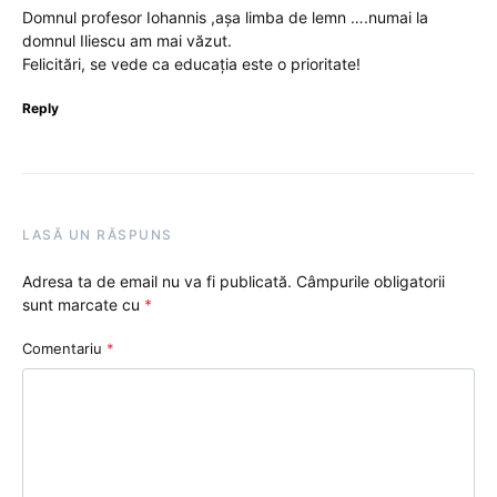
Domnul profesor Iohannis ,așa limba de lemn ….numai la
domnul Iliescu am mai văzut.
Felicitări, se vede ca educația este o prioritate!
Reply
LASĂ UN RĂSPUNS
Adresa ta de email nu va fi publicată.
Câmpurile obligatorii
sunt marcate cu
*
Comentariu
*