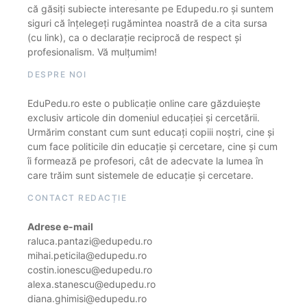
că găsiți subiecte interesante pe Edupedu.ro și suntem
siguri că înțelegeți rugămintea noastră de a cita sursa
(cu link), ca o declarație reciprocă de respect și
profesionalism. Vă mulțumim!
DESPRE NOI
EduPedu.ro este o publicație online care găzduiește
exclusiv articole din domeniul educației și cercetării.
Urmărim constant cum sunt educați copiii noștri, cine și
cum face politicile din educație și cercetare, cine și cum
îi formează pe profesori, cât de adecvate la lumea în
care trăim sunt sistemele de educație și cercetare.
CONTACT REDACȚIE
Adrese e-mail
raluca.pantazi@edupedu.ro
mihai.peticila@edupedu.ro
costin.ionescu@edupedu.ro
alexa.stanescu@edupedu.ro
diana.ghimisi@edupedu.ro