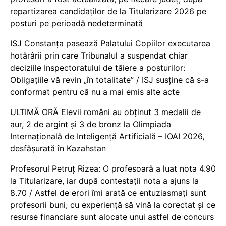
repartizarea candidaților de la Titularizare 2026 pe
posturi pe perioadă nedeterminată
ISJ Constanța pasează Palatului Copiilor executarea
hotărârii prin care Tribunalul a suspendat chiar
deciziile Inspectoratului de tăiere a posturilor:
Obligațiile vă revin „în totalitate” / ISJ susține că s-a
conformat pentru că nu a mai emis alte acte
ULTIMĂ ORĂ Elevii români au obținut 3 medalii de
aur, 2 de argint și 3 de bronz la Olimpiada
Internațională de Inteligență Artificială – IOAI 2026,
desfășurată în Kazahstan
Profesorul Petruț Rizea: O profesoară a luat nota 4.90
la Titularizare, iar după contestații nota a ajuns la
8.70 / Astfel de erori îmi arată ce entuziasmați sunt
profesorii buni, cu experiență să vină la corectat și ce
resurse financiare sunt alocate unui astfel de concurs