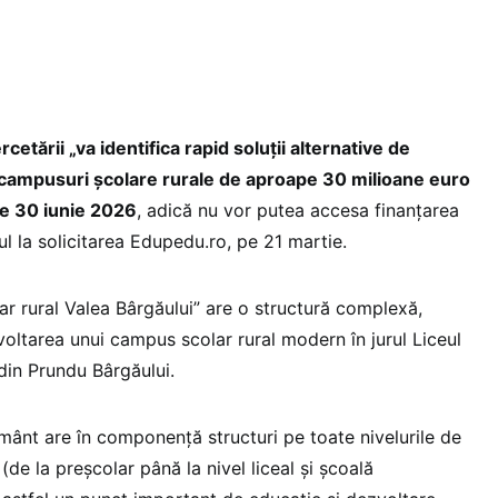
cetării „va identifica rapid soluții alternative de
i campusuri școlare rurale de aproape 30 milioane euro
 pe 30 iunie 2026
, adică nu vor putea accesa finanțarea
l la solicitarea Edupedu.ro, pe 21 martie.
ar rural Valea Bârgăului” are o structură complexă,
oltarea unui campus scolar rural modern în jurul Liceul
din Prundu Bârgăului.
mânt are în componență structuri pe toate nivelurile de
(de la preșcolar până la nivel liceal și școală