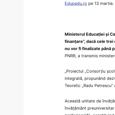
Edupedu.ro
pe 13 martie.
Ministerul Educației și Cer
finanțare”, dacă cele tre
nu vor fi finalizate până
PNRR, a transmis ministeru
„Proiectul „Consorțiu școl
integrată, propunând dezv
Teoretic „Radu Petrescu” 
Această unitate de învăță
învățământ preuniversitar 