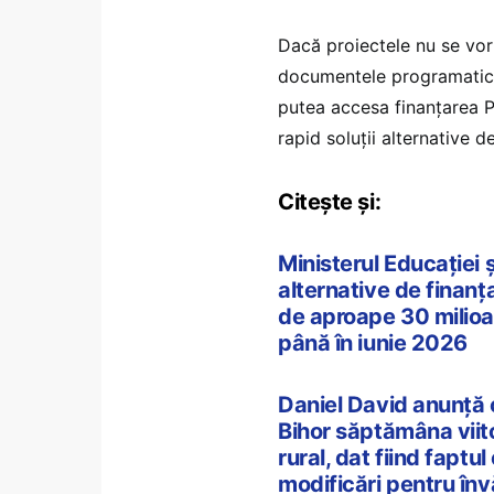
Dacă proiectele nu se vor 
documentele programatice,
putea accesa finanțarea PN
rapid soluții alternative d
Citește și:
Ministerul Educației ș
alternative de finanț
de aproape 30 milioan
până în iunie 2026
Daniel David anunță 
Bihor săptămâna viit
rural, dat fiind faptu
modificări pentru în