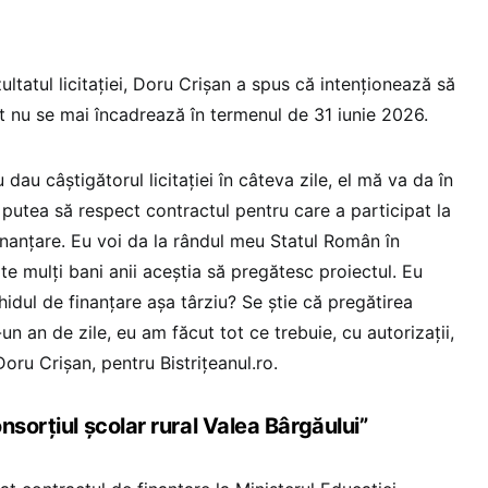
ultatul licitației, Doru Crișan a spus că intenționează să
ât nu se mai încadrează în termenul de 31 iunie 2026.
dau câștigătorul licitației în câteva zile, el mă va da în
putea să respect contractul pentru care a participat la
inanțare. Eu voi da la rândul meu Statul Român în
te mulți bani anii aceștia să pregătesc proiectul. Eu
idul de finanțare așa târziu? Se știe că pregătirea
un an de zile, eu am făcut tot ce trebuie, cu autorizații,
 Doru Crișan, pentru Bistrițeanul.ro.
nsorțiul școlar rural Valea Bârgăului”