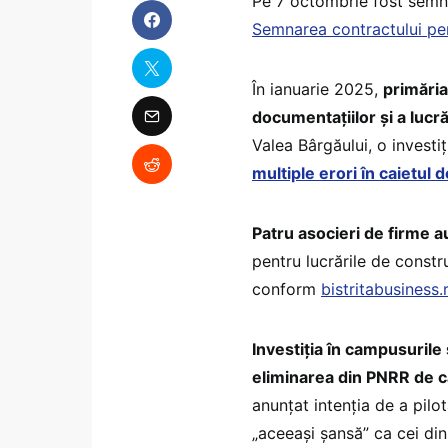
Pe 7 octombrie fost semnat
Semnarea contractului pe
În ianuarie 2025,
primăria
documentațiilor și a lucr
Valea Bârgăului, o investiț
multiple erori în caietul d
Patru asocieri de firme au
pentru lucrările de constr
conform
bistritabusiness.
Investiția în campusurile
eliminarea din PNRR de c
anunțat intenția de a pilot
„aceeași șansă” ca cei di