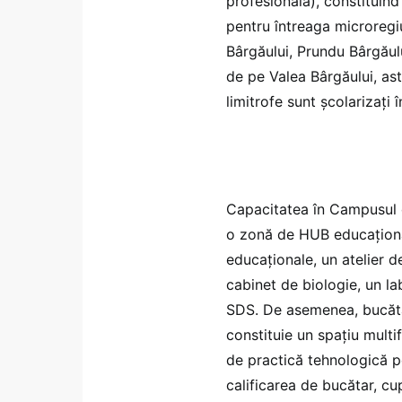
profesională), constituind
pentru întreaga microregi
Bârgăului, Prundu Bârgăului
de pe Valea Bârgăului, as
limitrofe sunt școlarizați 
Capacitatea în Campusul d
o zonă de HUB educațional
educaționale, un atelier d
cabinet de biologie, un lab
SDS. De asemenea, bucătăr
constituie un spațiu multi
de practică tehnologică p
calificarea de bucătar, cup