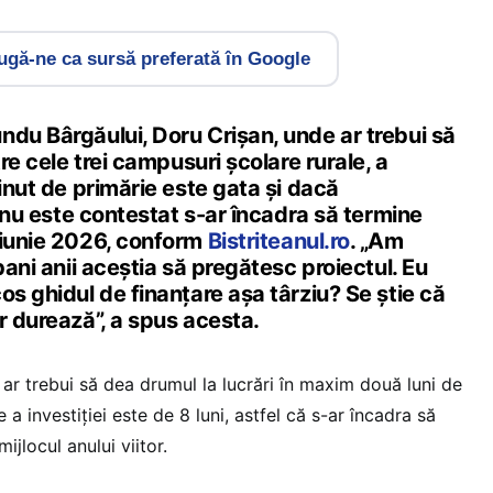
gă-ne ca sursă preferată în Google
ndu Bârgăului, Doru Crișan, unde ar trebui să
tre cele trei campusuri școlare rurale, a
ținut de primărie este gata și dacă
ei nu este contestat s-ar încadra să termine
 iunie 2026, conform
Bistriteanul.ro
. „Am
bani anii aceștia să pregătesc proiectul. Eu
os ghidul de finanțare așa târziu? Se știe că
r durează”, a spus acesta.
ar trebui să dea drumul la lucrări în maxim două luni de
e a investiției este de 8 luni, astfel că s-ar încadra să
ijlocul anului viitor.