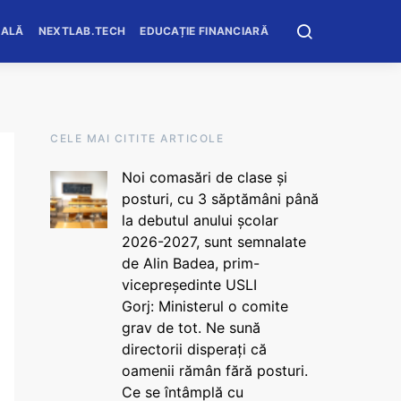
OALĂ
NEXTLAB.TECH
EDUCAȚIE FINANCIARĂ
CELE MAI CITITE ARTICOLE
Noi comasări de clase și
posturi, cu 3 săptămâni până
la debutul anului școlar
2026-2027, sunt semnalate
de Alin Badea, prim-
vicepreședinte USLI
Gorj: Ministerul o comite
grav de tot. Ne sună
directorii disperați că
oamenii rămân fără posturi.
Ce se întâmplă cu