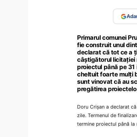
Adau
Primarul comunei Pru
fie construit unul din
declarat că tot ce a 
câștigătorul licitați
proiectul până pe 31
cheltuit foarte mulți 
sunt vinovat că au sc
pregătirea proiectelo
Doru Crișan a declarat că 
zile. Termenul de finalizar
termine proiectul până la m