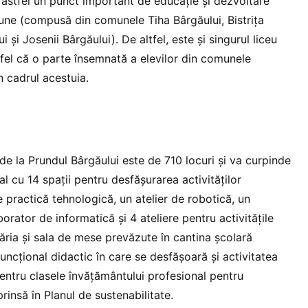
 astfel un punct important de educație și dezvoltare
une (compusă din comunele Tiha Bârgăului, Bistrița
 și Josenii Bârgăului). De altfel, este și singurul liceu
tfel că o parte însemnată a elevilor din comunele
în cadrul acestuia.
e la Prundul Bârgăului este de 710 locuri și va curpinde
 cu 14 spații pentru desfășurarea activităților
e practică tehnologică, un atelier de robotică, un
orator de informatică și 4 ateliere pentru activitățile
ia și sala de mese prevăzute în cantina școlară
funcțional didactic în care se desfășoară și activitatea
entru clasele învățământului profesional pentru
rinsă în Planul de sustenabilitate.