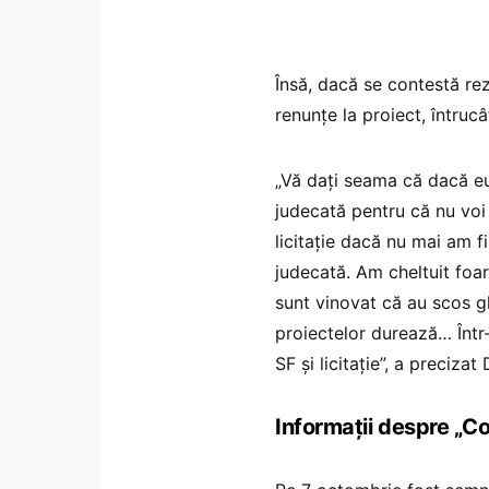
Însă, dacă se contestă rez
renunțe la proiect, întruc
„Vă dați seama că dacă eu 
judecată pentru că nu voi 
licitație dacă nu mai am f
judecată. Am cheltuit foar
sunt vinovat că au scos gh
proiectelor durează… Într-
SF și licitație”, a precizat
Informații despre „Co