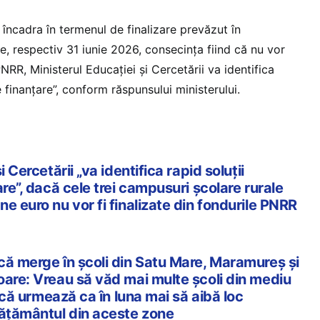
încadra în termenul de finalizare prevăzut în
 respectiv 31 iunie 2026, consecința fiind că nu vor
RR, Ministerul Educației și Cercetării va identifica
e finanțare”, conform răspunsului ministerului.
i Cercetării „va identifica rapid soluții
are”, dacă cele trei campusuri școlare rurale
e euro nu vor fi finalizate din fondurile PNRR
că merge în școli din Satu Mare, Maramureș și
oare: Vreau să văd mai multe școli din mediu
l că urmează ca în luna mai să aibă loc
vățământul din aceste zone