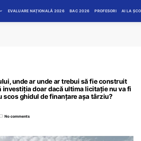
EVALUARE NAȚIONALĂ 2026
BAC 2026
PROFESORI
AI LA ȘC
i, unde ar unde ar trebui să fie construit
nvestiția doar dacă ultima licitație nu va fi
u scos ghidul de finanțare așa târziu?
No comments