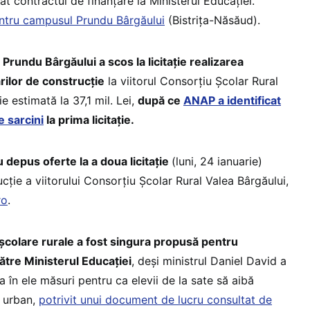
 contractul de finanțare la Ministerul Educației.
ntru campusul Prundu Bârgăului
(Bistrița-Năsăud).
 Prundu Bârgăului a scos la licitație realizarea
ărilor de construcție
la viitorul Consorțiu Școlar Rural
ie estimată la 37,1 mil. Lei,
după ce
ANAP a identificat
e sarcini
la prima licitație.
 depus oferte la a doua licitație
(luni, 24 ianuarie)
ucție a viitorului Consorțiu Școlar Rural Valea Bârgăului,
ro
.
 școlare rurale a fost singura propusă pentru
ătre Ministerul Educației
, deși ministrul Daniel David a
a în ele măsuri pentru ca elevii de la sate să aibă
n urban,
potrivit unui document de lucru consultat de