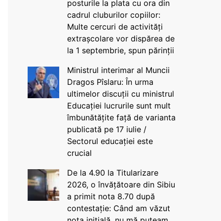
posturile la plata cu ora din
cadrul cluburilor copiilor:
Multe cercuri de activități
extrașcolare vor dispărea de
la 1 septembrie, spun părinții
Ministrul interimar al Muncii
Dragos Pîslaru: În urma
ultimelor discuții cu ministrul
Educației lucrurile sunt mult
îmbunătățite față de varianta
publicată pe 17 iulie /
Sectorul educației este
crucial
De la 4.90 la Titularizare
2026, o învățătoare din Sibiu
a primit nota 8.70 după
contestație: Când am văzut
nota inițială, nu mă puteam