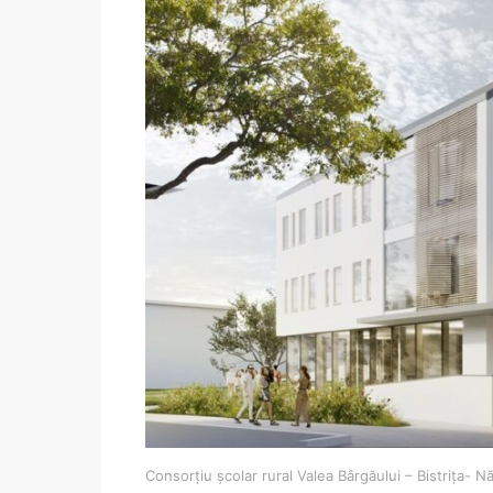
Consorțiu școlar rural Valea Bârgăului – Bistrița- 