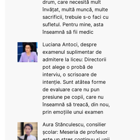
drum, care necesită mult
învățat, multă muncă, multe
sacrificii, trebuie s-o faci cu
sufletul. Pentru mine, asta
înseamnă să fii medic
Luciana Antoci, despre
examenul suplimentar de
admitere la liceu: Directorii
pot alege o probă de
interviu, o scrisoare de
intenție. Sunt atâtea forme
de evaluare care nu pun
presiune pe copii, care nu
înseamnă să treacă, din nou,
prin emoțiile unui examen
Aura Stănculescu, consilier
școlar: Meseria de profesor
este un stres continuu și unii