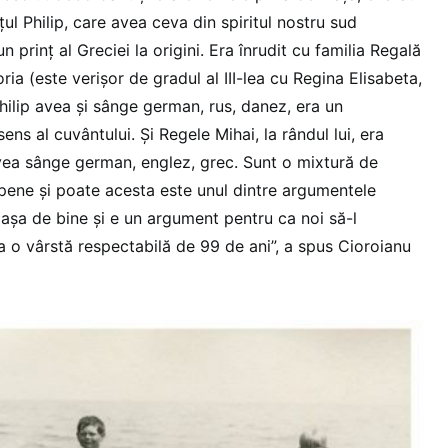
țul Philip, care avea ceva din spiritul nostru sud
un prinț al Greciei la origini. Era înrudit cu familia Regală
ria (este verișor de gradul al III-lea cu Regina Elisabeta,
hilip avea și sânge german, rus, danez, era un
ns al cuvântului. Și Regele Mihai, la rândul lui, era
 avea sânge german, englez, grec. Sunt o mixtură de
uropene și poate acesta este unul dintre argumentele
 așa de bine și e un argument pentru ca noi să-l
a o vârstă respectabilă de 99 de ani”, a spus Cioroianu