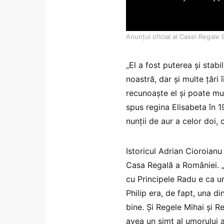
Anunțul oficial al Casei Regale 
„El a fost puterea și stabil
noastră, dar și multe țăr
recunoaște el și poate mu
spus regina Elisabeta în 1
nunții de aur a celor doi, c
Istoricul Adrian Cioroianu
Casa Regală a României. „P
cu Principele Radu e ca ur
Philip era, de fapt, una d
bine. Și Regele Mihai și R
avea un simț al umorului a