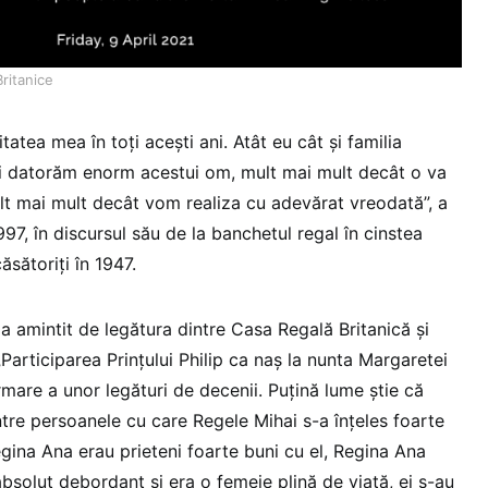
Britanice
itatea mea în toți acești ani. Atât eu cât și familia
i îi datorăm enorm acestui om, mult mai mult decât o va
lt mai mult decât vom realiza cu adevărat vreodată”, a
997, în discursul său de la banchetul regal în cinstea
ăsătoriți în 1947.
 a amintit de legătura dintre Casa Regală Britanică și
articiparea Prințului Philip ca naș la nunta Margaretei
mare a unor legături de decenii. Puțină lume știe că
intre persoanele cu care Regele Mihai s-a înțeles foarte
egina Ana erau prieteni foarte buni cu el, Regina Ana
bsolut debordant și era o femeie plină de viață, ei s-au