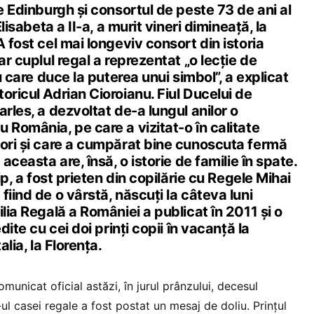
de Edinburgh și consortul de peste 73 de ani al
Elisabeta a II-a, a murit vineri dimineață, la
A fost cel mai longeviv consort din istoria
ar cuplul regal a reprezentat „o lecție de
ru care duce la puterea unui simbol”, a explicat
oricul Adrian Cioroianu. Fiul Ducelui de
arles, a dezvoltat de-a lungul anilor o
 România, pe care a vizitat-o în calitate
 ori și care a cumpărat bine cunoscuta fermă
 aceasta are, însă, o istorie de familie în spate.
lip, a fost prieten din copilărie cu Regele Mihai
fiind de o vârstă, născuți la câteva luni
ilia Regală a României a publicat în 2011 și o
dite cu cei doi prinți copii în vacanță la
alia, la Florența.
municat oficial astăzi, în jurul prânzului, decesul
te-ul casei regale a fost postat un mesaj de doliu. Prințul