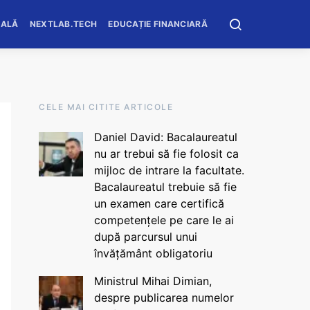
OALĂ
NEXTLAB.TECH
EDUCAȚIE FINANCIARĂ
CELE MAI CITITE ARTICOLE
Daniel David: Bacalaureatul
nu ar trebui să fie folosit ca
mijloc de intrare la facultate.
Bacalaureatul trebuie să fie
un examen care certifică
competențele pe care le ai
după parcursul unui
învățământ obligatoriu
Ministrul Mihai Dimian,
despre publicarea numelor