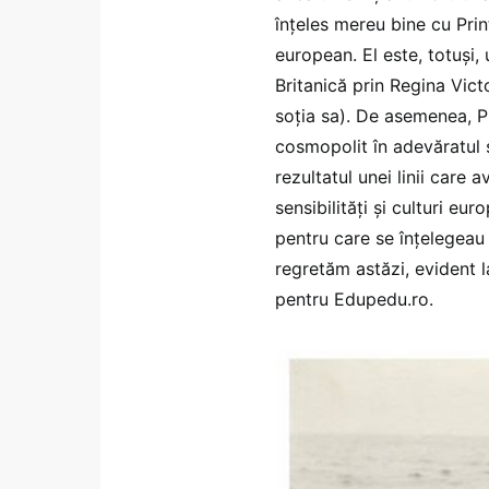
înțeles mereu bine cu Prin
european. El este, totuși, 
Britanică prin Regina Victo
soția sa). De asemenea, P
cosmopolit în adevăratul se
rezultatul unei linii care
sensibilități și culturi e
pentru care se înțelegeau
regretăm astăzi, evident l
pentru Edupedu.ro.