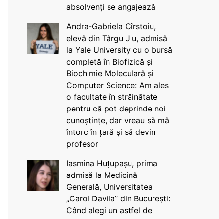
absolvenți se angajează
Andra-Gabriela Cîrstoiu,
elevă din Târgu Jiu, admisă
la Yale University cu o bursă
completă în Biofizică și
Biochimie Moleculară și
Computer Science: Am ales
o facultate în străinătate
pentru că pot deprinde noi
cunoștințe, dar vreau să mă
întorc în țară și să devin
profesor
Iasmina Huțupașu, prima
admisă la Medicină
Generală, Universitatea
„Carol Davila” din București:
Când alegi un astfel de