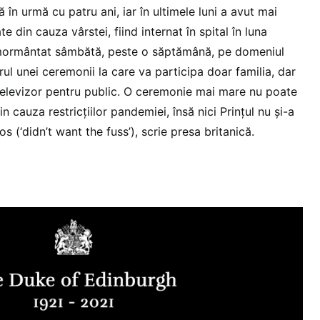
ă în urmă cu patru ani, iar în ultimele luni a avut mai
 din cauza vârstei, fiind internat în spital în luna
înmormântat sâmbătă, peste o săptămână, pe domeniul
rul unei ceremonii la care va participa doar familia, dar
a televizor pentru public. O ceremonie mai mare nu poate
 cauza restricțiilor pandemiei, însă nici Prințul nu și-a
s (‘didn’t want the fuss’), scrie presa britanică.