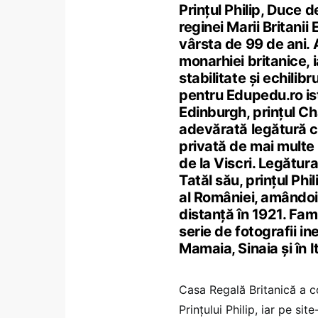
Prințul Philip, Duce 
reginei Marii Britanii 
vârsta de 99 de ani. 
monarhiei britanice, i
stabilitate și echilib
pentru Edupedu.ro ist
Edinburgh, prințul Ch
adevărată legătură cu
privată de mai multe
de la Viscri. Legătura
Tatăl său, prințul Phi
al României, amândoi 
distanță în 1921. Fam
serie de fotografii ine
Mamaia, Sinaia și în It
Casa Regală Britanică a co
Prințului Philip, iar pe si