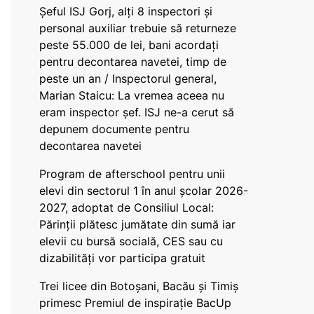
Șeful ISJ Gorj, alți 8 inspectori și
personal auxiliar trebuie să returneze
peste 55.000 de lei, bani acordați
pentru decontarea navetei, timp de
peste un an / Inspectorul general,
Marian Staicu: La vremea aceea nu
eram inspector șef. ISJ ne-a cerut să
depunem documente pentru
decontarea navetei
Program de afterschool pentru unii
elevi din sectorul 1 în anul școlar 2026-
2027, adoptat de Consiliul Local:
Părinții plătesc jumătate din sumă iar
elevii cu bursă socială, CES sau cu
dizabilităţi vor participa gratuit
Trei licee din Botoșani, Bacău și Timiș
primesc Premiul de inspirație BacUp