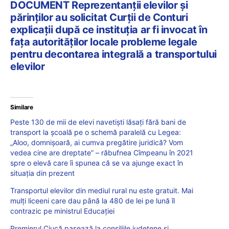
DOCUMENT Reprezentanții elevilor și
părinților au solicitat Curții de Conturi
explicații după ce instituția ar fi invocat în
fața autorităților locale probleme legale
pentru decontarea integrală a transportului
elevilor
Similare
Peste 130 de mii de elevi navetiști lăsați fără bani de
transport la școală pe o schemă paralelă cu Legea:
„Aloo, domnișoară, ai cumva pregătire juridică? Vom
vedea cine are dreptate” – răbufnea Cîmpeanu în 2021
spre o elevă care îi spunea că se va ajunge exact în
situația din prezent
Transportul elevilor din mediul rural nu este gratuit. Mai
mulți liceeni care dau până la 480 de lei pe lună îl
contrazic pe ministrul Educației
Premierul Ciucă pasează la consiliile județene și