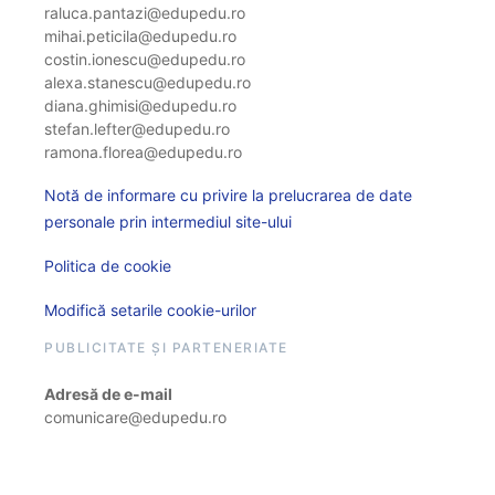
raluca.pantazi@edupedu.ro
mihai.peticila@edupedu.ro
costin.ionescu@edupedu.ro
alexa.stanescu@edupedu.ro
diana.ghimisi@edupedu.ro
stefan.lefter@edupedu.ro
ramona.florea@edupedu.ro
Notă de informare cu privire la prelucrarea de date
personale prin intermediul site-ului
Politica de cookie
Modifică setarile cookie-urilor
PUBLICITATE ȘI PARTENERIATE
Adresă de e-mail
comunicare@edupedu.ro