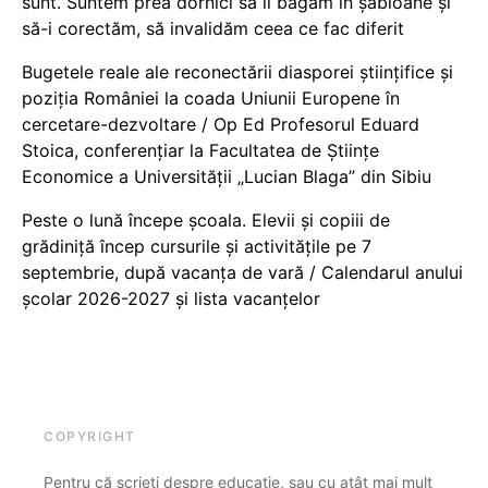
sunt. Suntem prea dornici să îi băgăm în șabloane și
să-i corectăm, să invalidăm ceea ce fac diferit
Bugetele reale ale reconectării diasporei științifice și
poziția României la coada Uniunii Europene în
cercetare-dezvoltare / Op Ed Profesorul Eduard
Stoica, conferențiar la Facultatea de Științe
Economice a Universității „Lucian Blaga” din Sibiu
Peste o lună începe școala. Elevii și copiii de
grădiniță încep cursurile și activitățile pe 7
septembrie, după vacanța de vară / Calendarul anului
școlar 2026-2027 și lista vacanțelor
COPYRIGHT
Pentru că scrieți despre educație, sau cu atât mai mult