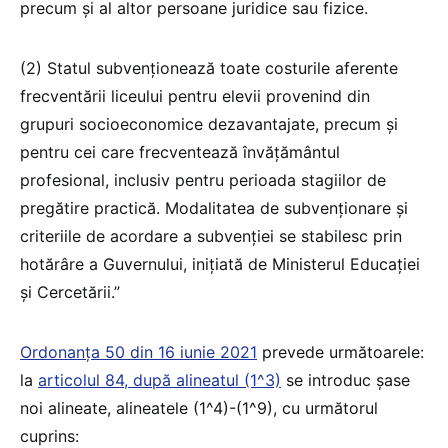
precum și al altor persoane juridice sau fizice.
(2) Statul subvenționează toate costurile aferente
frecventării liceului pentru elevii provenind din
grupuri socioeconomice dezavantajate, precum și
pentru cei care frecventează învățământul
profesional, inclusiv pentru perioada stagiilor de
pregătire practică. Modalitatea de subvenționare și
criteriile de acordare a subvenției se stabilesc prin
hotărâre a Guvernului, inițiată de Ministerul Educației
și Cercetării.”
Ordonanța 50 din 16 iunie 2021
prevede următoarele:
la
articolul 84, după alineatul (1^3)
se introduc șase
noi alineate, alineatele (1^4)-(1^9), cu următorul
cuprins: