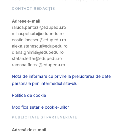
CONTACT REDACȚIE
Adrese e-mail
raluca.pantazi@edupedu.ro
mihai.peticila@edupedu.ro
costin.ionescu@edupedu.ro
alexa.stanescu@edupedu.ro
diana.ghimisi@edupedu.ro
stefan.lefter@edupedu.ro
ramona.florea@edupedu.ro
Notă de informare cu privire la prelucrarea de date
personale prin intermediul site-ului
Politica de cookie
Modifică setarile cookie-urilor
PUBLICITATE ȘI PARTENERIATE
Adresă de e-mail