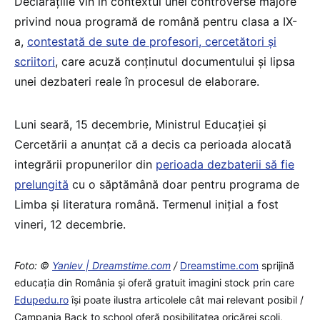
Declarațiile vin în contextul unei controverse majore
privind noua programă de română pentru clasa a IX-
a,
contestată de sute de profesori, cercetători și
scriitori
, care acuză conținutul documentului și lipsa
unei dezbateri reale în procesul de elaborare.
Luni seară, 15 decembrie, Ministrul Educației și
Cercetării a anunțat că a decis ca perioada alocată
integrării propunerilor din
perioada dezbaterii să fie
prelungită
cu o săptămână doar pentru programa de
Limba și literatura română. Termenul inițial a fost
vineri, 12 decembrie.
Foto: ©
Yanlev | Dreamstime.com
/
Dreamstime.com
sprijină
educaţia din România şi oferă gratuit imagini stock prin care
Edupedu.ro
îşi poate ilustra articolele cât mai relevant posibil /
Campania Back to school oferă posibilitatea oricărei școli,