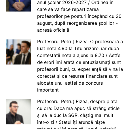
anul școlar 2026-2027 / Ordinea în
care se va face repartizarea
profesorilor pe posturi începând cu 20
august, după reorganizarea școlilor -
adresă oficială
Profesorul Petruț Rizea: O profesoară a
luat nota 4.90 la Titularizare, iar după
contestații nota a ajuns la 8.70 / Astfel
de erori îmi arată ce entuziasmați sunt
profesorii buni, cu experiență să vină la
corectat și ce resurse financiare sunt
alocate unui astfel de concurs
important
Profesorul Petruț Rizea, despre plata
cu ora: Dacă mă apuc să strâng sticle
și să le duc la SGR, câștig mai mult
într-o zi / Statul îți aruncă niște
mărunțiș și îți cere să-i spui „salariu”.