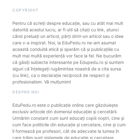
COPYRIGHT
Pentru că scrieți despre educație, sau cu atât mai mult
datorită acestui lucru, ar fi util să citați cu link, atunci
când preluați un articol, părți dintr-un articol sau o idee
care v-a inspirat. Noi, la EduPedu.ro ne-am asumat
această conduită etică și sperăm că și publicațiile cu
mult mai multă experiență vor face la fel. Ne bucurăm
că găsiți subiecte interesante pe Edupedu.ro și suntem
siguri că înțelegeți rugămintea noastră de a cita sursa
(cu link), ca o declarație reciprocă de respect și
profesionalism. Vă mulțumim!
DESPRE NOI
EduPedu.ro este o publicație online care găzduiește
exclusiv articole din domeniul educației și cercetării.
Urmărim constant cum sunt educați copiii noștri, cine și
cum face politicile din educație și cercetare, cine și cum
îi formează pe profesori, cât de adecvate la lumea în
care trăim sunt sistemele de educație și cercetare.