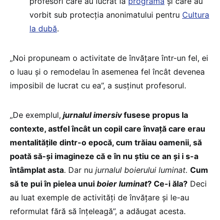
profesori care au lucrat la
programă
și care au
vorbit sub protecția anonimatului pentru
Cultura
la dubă
.
„Noi propuneam o activitate de învățare într-un fel, ei
o luau și o remodelau în asemenea fel încât devenea
imposibil de lucrat cu ea”, a susținut profesorul.
„De exemplul,
jurnalul imersiv
fusese propus la
contexte, astfel încât un copil care învață care erau
mentalitățile dintr-o epocă, cum trăiau oamenii, să
poată să-și imagineze că e în nu știu ce an și i s-a
întâmplat asta
. Dar nu
jurnalul boierului luminat.
Cum
să te pui în pielea unui
boier luminat
? Ce-i ăla?
Deci
au luat exemple de activități de învățare și le-au
reformulat fără să înțeleagă”, a adăugat acesta.