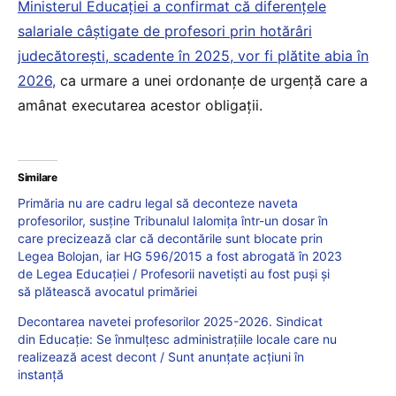
Ministerul Educației a confirmat că diferențele
salariale câștigate de profesori prin hotărâri
judecătorești, scadente în 2025, vor fi plătite abia în
2026,
ca urmare a unei ordonanțe de urgență care a
amânat executarea acestor obligații.
Similare
Primăria nu are cadru legal să deconteze naveta
profesorilor, susține Tribunalul Ialomița într-un dosar în
care precizează clar că decontările sunt blocate prin
Legea Bolojan, iar HG 596/2015 a fost abrogată în 2023
de Legea Educației / Profesorii navetiști au fost puși și
să plătească avocatul primăriei
Decontarea navetei profesorilor 2025-2026. Sindicat
din Educație: Se înmulțesc administrațiile locale care nu
realizează acest decont / Sunt anunțate acțiuni în
instanță