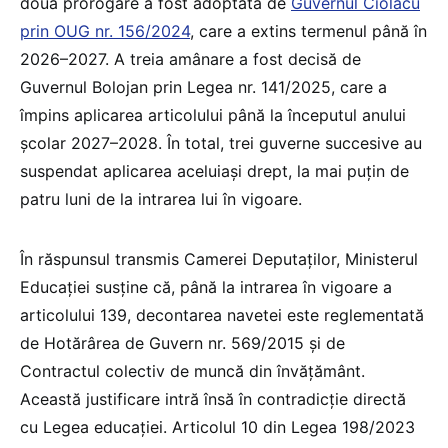
doua prorogare a fost adoptată de
Guvernul Ciolacu
prin OUG nr. 156/2024
, care a extins termenul până în
2026–2027. A treia amânare a fost decisă de
Guvernul Bolojan prin Legea nr. 141/2025, care a
împins aplicarea articolului până la începutul anului
școlar 2027–2028. În total, trei guverne succesive au
suspendat aplicarea aceluiași drept, la mai puțin de
patru luni de la intrarea lui în vigoare.
În răspunsul transmis Camerei Deputaților, Ministerul
Educației susține că, până la intrarea în vigoare a
articolului 139, decontarea navetei este reglementată
de Hotărârea de Guvern nr. 569/2015 și de
Contractul colectiv de muncă din învățământ.
Această justificare intră însă în contradicție directă
cu Legea educației. Articolul 10 din Legea 198/2023