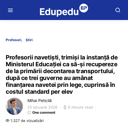
Profesori
Știri
Profesorii navetiști, trimiși la instanță de
Ministerul Educației ca să-și recupereze
de la primării decontarea transportului,
după ce trei guverne au amânat
finanțarea navetei prin lege, cuprinsă în
costul standard per elev
Mihai Peticilă
25 ianuarie 2026
6 minute read
One comment
1.327 de vizualizări