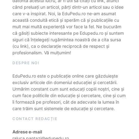
datorită acestui lucru, ar fi util să citați cu link, atunci
când preluați un articol, părți dintr-un articol sau o idee
care v-a inspirat. Noi, la EduPedu.ro ne-am asumat
această conduită etică și sperăm că și publicațiile cu
mult mai multă experiență vor face la fel. Ne bucurăm
că găsiți subiecte interesante pe Edupedu.ro și suntem
siguri că înțelegeți rugămintea noastră de a cita sursa
(cu link), ca o declarație reciprocă de respect și
profesionalism. Vă mulțumim!
DESPRE NOI
EduPedu.ro este o publicație online care găzduiește
exclusiv articole din domeniul educației și cercetării.
Urmărim constant cum sunt educați copiii noștri, cine și
cum face politicile din educație și cercetare, cine și cum
îi formează pe profesori, cât de adecvate la lumea în
care trăim sunt sistemele de educație și cercetare.
CONTACT REDACȚIE
Adrese e-mail
raluca.pantazi@edupedu.ro