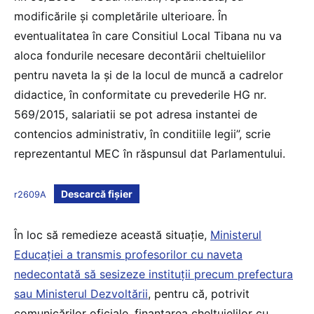
modificările și completările ulterioare. În
eventualitatea în care Consitiul Local Tibana nu va
aloca fondurile necesare decontării cheltuielilor
pentru naveta la și de la locul de muncă a cadrelor
didactice, în conformitate cu prevederile HG nr.
569/2015, salariatii se pot adresa instantei de
contencios administrativ, în conditiile legii”, scrie
reprezentantul MEC în răspunsul dat Parlamentului.
Descarcă fișier
r2609A
În loc să remedieze această situație,
Ministerul
Educației a transmis profesorilor cu naveta
nedecontată să sesizeze instituții precum prefectura
sau Ministerul Dezvoltării
, pentru că, potrivit
comunicărilor oficiale, finanțarea cheltuielilor cu