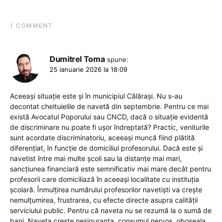
1 COMMENT
Dumitrel Toma
spune:
25 ianuarie 2026 la 18:09
Aceeași situație este și în municipiul Călărași. Nu s-au
decontat cheltuielile de navetă din septembrie. Pentru ce mai
există Avocatul Poporului sau CNCD, dacă o situație evidentă
de discriminare nu poate fi ușor îndreptată? Practic, veniturile
sunt acordate discriminatoriu, aceeași muncă fiind plătită
diferențiat, în funcție de domiciliul profesorului. Dacă este și
navetist între mai multe școli sau la distanțe mai mari,
sancțiunea financiară este semnificativ mai mare decât pentru
profesorii care domiciliază în aceeași localitate cu instituția
școlară. Înmulțirea numărului profesorilor navetiști va crește
nemulțumirea, frustrarea, cu efecte directe asupra calității
serviciului public. Pentru că naveta nu se rezumă la o sumă de
bani. Naveta crește nesiguranța, consumul nervos, oboseala,