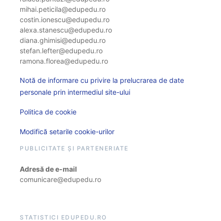
mihai.peticila@edupedu.ro
costin.ionescu@edupedu.ro
alexa.stanescu@edupedu.ro
diana.ghimisi@edupedu.ro
stefan.lefter@edupedu.ro
ramona.florea@edupedu.ro
Notă de informare cu privire la prelucrarea de date
personale prin intermediul site-ului
Politica de cookie
Modifică setarile cookie-urilor
PUBLICITATE ȘI PARTENERIATE
Adresă de e-mail
comunicare@edupedu.ro
STATISTICI EDUPEDU.RO