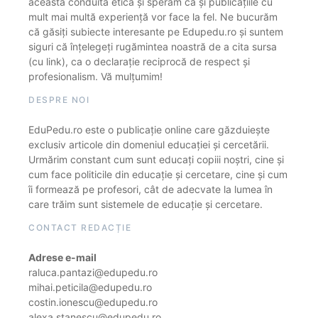
această conduită etică și sperăm că și publicațiile cu
mult mai multă experiență vor face la fel. Ne bucurăm
că găsiți subiecte interesante pe Edupedu.ro și suntem
siguri că înțelegeți rugămintea noastră de a cita sursa
(cu link), ca o declarație reciprocă de respect și
profesionalism. Vă mulțumim!
DESPRE NOI
EduPedu.ro este o publicație online care găzduiește
exclusiv articole din domeniul educației și cercetării.
Urmărim constant cum sunt educați copiii noștri, cine și
cum face politicile din educație și cercetare, cine și cum
îi formează pe profesori, cât de adecvate la lumea în
care trăim sunt sistemele de educație și cercetare.
CONTACT REDACȚIE
Adrese e-mail
raluca.pantazi@edupedu.ro
mihai.peticila@edupedu.ro
costin.ionescu@edupedu.ro
alexa.stanescu@edupedu.ro