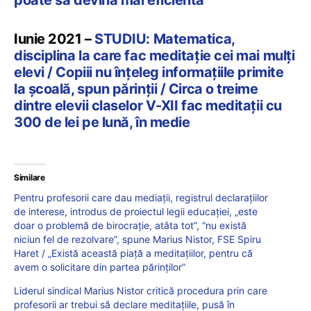
poate să devină mai eficientă
Iunie 2021 –
STUDIU: Matematica,
disciplina la care fac meditație cei mai mulți
elevi / Copiii nu înțeleg informațiile primite
la școală, spun părinții / Circa o treime
dintre elevii claselor V-XII fac meditații cu
300 de lei pe lună, în medie
Similare
Pentru profesorii care dau mediații, registrul declarațiilor
de interese, introdus de proiectul legii educației, „este
doar o problemă de birocrație, atâta tot”, “nu există
niciun fel de rezolvare”, spune Marius Nistor, FSE Spiru
Haret / „Există această piață a meditațiilor, pentru că
avem o solicitare din partea părinților”
Liderul sindical Marius Nistor critică procedura prin care
profesorii ar trebui să declare meditațiile, pusă în