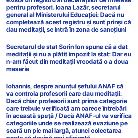
exista un registru al declarațiilor de interese
pentru profesori. Ioana Lazăr, secretarul
general al Ministerului Educației: Dacă nu
completează acest registru și sunt prinși că
dau meditații, se intră în zona de sancțiuni
Secretarul de stat Sorin Ion spune că a dat
meditații și nu a plătit impozit la stat: Dar eu
n-am făcut din meditații vreodată o a doua
meserie
Iohannis, despre anunțul șefului ANAF că
va controla profesorii care dau meditații:
Dacă chiar profesorii sunt prima categorie
care trebuie verificată am oarece întrebări
în această speță / Dacă ANAF-ul va verifica
categoriile unde se realizează evaziune pe
scară un pic mai largă, atunci colectarea