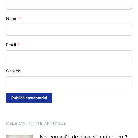
Nume
*
Email
*
Sit web
CELE MAI CITITE ARTICOLE
Noi comasări de clase și posturi, cu 3