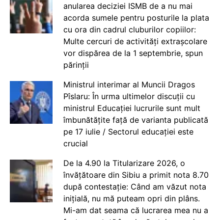
anularea deciziei ISMB de a nu mai
acorda sumele pentru posturile la plata
cu ora din cadrul cluburilor copiilor:
Multe cercuri de activități extrașcolare
vor dispărea de la 1 septembrie, spun
părinții
Ministrul interimar al Muncii Dragos
Pîslaru: În urma ultimelor discuții cu
ministrul Educației lucrurile sunt mult
îmbunătățite față de varianta publicată
pe 17 iulie / Sectorul educației este
crucial
De la 4.90 la Titularizare 2026, o
învățătoare din Sibiu a primit nota 8.70
după contestație: Când am văzut nota
inițială, nu mă puteam opri din plâns.
Mi-am dat seama că lucrarea mea nu a