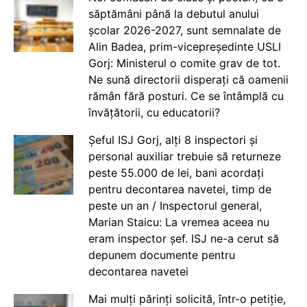
săptămâni până la debutul anului
școlar 2026-2027, sunt semnalate de
Alin Badea, prim-vicepreședinte USLI
Gorj: Ministerul o comite grav de tot.
Ne sună directorii disperați că oamenii
rămân fără posturi. Ce se întâmplă cu
învățătorii, cu educatorii?
Șeful ISJ Gorj, alți 8 inspectori și
personal auxiliar trebuie să returneze
peste 55.000 de lei, bani acordați
pentru decontarea navetei, timp de
peste un an / Inspectorul general,
Marian Staicu: La vremea aceea nu
eram inspector șef. ISJ ne-a cerut să
depunem documente pentru
decontarea navetei
Mai mulți părinți solicită, într-o petiție,