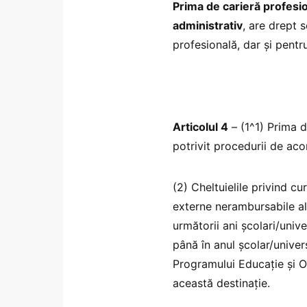
Prima de carieră profesio
administrativ
, are drept s
profesională, dar și pentr
Articolul 4
– (1^1) Prima d
potrivit procedurii de acor
(2) Cheltuielile privind c
externe nerambursabile al
următorii ani școlari/unive
până în anul școlar/univer
Programului Educație și O
această destinație.