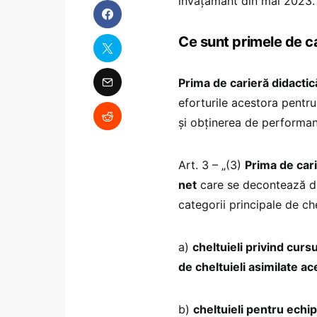
învățământ din mai 2023.
Ce sunt primele de c
Prima de carieră didactic
eforturile acestora pentr
și obținerea de performanț
Art. 3 – „(3)
Prima de cari
net
care se decontează di
categorii principale de che
a)
cheltuieli privind curs
de cheltuieli asimilate ac
b)
cheltuieli pentru echi