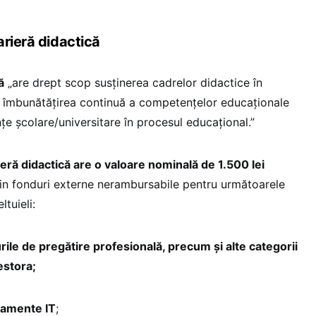
arieră didactică
ă
„are drept scop susținerea cadrelor didactice în
u îmbunătățirea continuă a competențelor educaționale
e școlare/universitare în procesul educațional.”
eră didactică are o valoare nominală de 1.500 lei
n fonduri externe nerambursabile pentru următoarele
ltuieli:
urile de pregătire profesională, precum și alte categorii
estora;
pamente IT
;