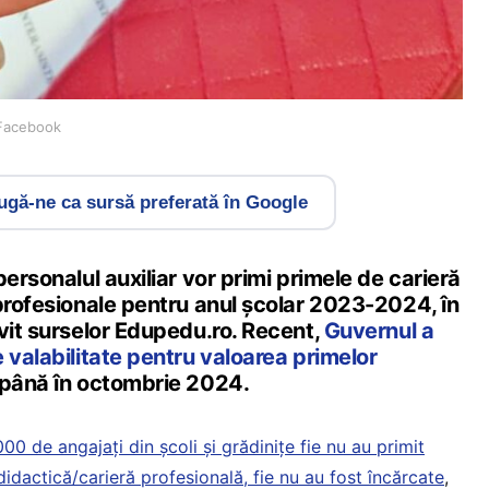
 Facebook
gă-ne ca sursă preferată în Google
personalul auxiliar vor primi primele de carieră
 profesionale pentru anul școlar 2023-2024, în
vit surselor Edupedu.ro. Recent,
Guvernul a
 valabilitate pentru valoarea primelor
 până în octombrie 2024.
00 de angajați din școli și grădinițe fie nu au primit
didactică/carieră profesională, fie nu au fost încărcate
,