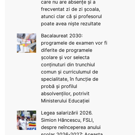
care nu are absențe și a
frecventat zi de zi școala,
atunci clar că și profesorul
poate avea niște rezultate
Bacalaureat 2030:
programele de examen vor fi
diferite de programele
școlare și vor selecta
conținuturi din trunchiul
comun și curriculumul de
specialitate, în funcție de
probă și profilul
absolvenților, potrivit
Ministerului Educației
Legea salarizării 2026.
Simion Hăncescu, FSLI,
despre neînceperea anului
școlar 2026-2027: Aceasta