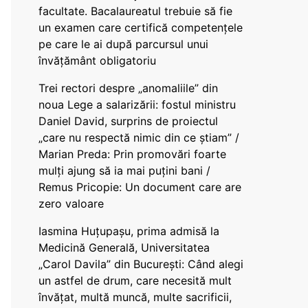
facultate. Bacalaureatul trebuie să fie
un examen care certifică competențele
pe care le ai după parcursul unui
învățământ obligatoriu
Trei rectori despre „anomaliile” din
noua Lege a salarizării: fostul ministru
Daniel David, surprins de proiectul
„care nu respectă nimic din ce știam” /
Marian Preda: Prin promovări foarte
mulți ajung să ia mai puțini bani /
Remus Pricopie: Un document care are
zero valoare
Iasmina Huțupașu, prima admisă la
Medicină Generală, Universitatea
„Carol Davila” din București: Când alegi
un astfel de drum, care necesită mult
învățat, multă muncă, multe sacrificii,