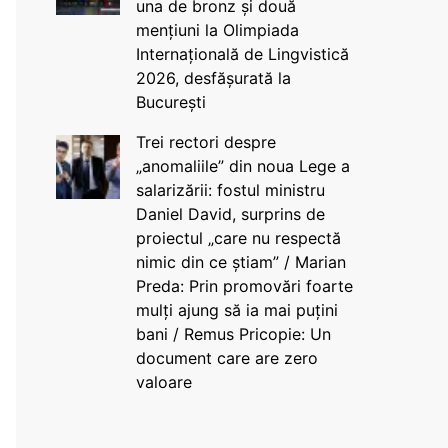
una de bronz și două
mențiuni la Olimpiada
Internațională de Lingvistică
2026, desfășurată la
București
Trei rectori despre
„anomaliile” din noua Lege a
salarizării: fostul ministru
Daniel David, surprins de
proiectul „care nu respectă
nimic din ce știam” / Marian
Preda: Prin promovări foarte
mulți ajung să ia mai puțini
bani / Remus Pricopie: Un
document care are zero
valoare