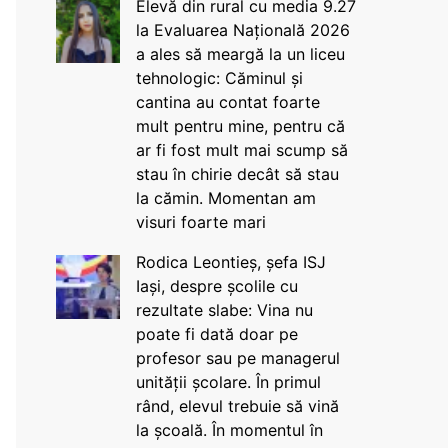
Elevă din rural cu media 9.27
la Evaluarea Națională 2026
a ales să meargă la un liceu
tehnologic: Căminul și
cantina au contat foarte
mult pentru mine, pentru că
ar fi fost mult mai scump să
stau în chirie decât să stau
la cămin. Momentan am
visuri foarte mari
Rodica Leontieș, șefa ISJ
Iași, despre școlile cu
rezultate slabe: Vina nu
poate fi dată doar pe
profesor sau pe managerul
unității școlare. În primul
rând, elevul trebuie să vină
la școală. În momentul în