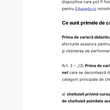
dispozitive care pot fi fo
pentru
Edupedu.ro
ministr
Ce sunt primele de c
Prima de carieră didactic
eforturile acestora pentr
și obținerea de performanț
Art. 3 – „(3)
Prima de cari
net
care se decontează di
categorii principale de che
a)
cheltuieli privind curs
de cheltuieli asimilate ac