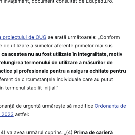
din Învățământ, document consultat de Edupedu.ro.
a proiectului de OUG
se arată următoarele: „Conform
e de utilizare a sumelor aferente primelor mai sus
ca acestea nu au fost utilizate în integralitate, motiv
elungirea termenului de utilizare a măsurilor de
dactice și profesionale pentru a asigura echitate pentru
iferent de circumstanțele individuale care au putut
n termenul stabilit inițial.”
donanță de urgență urmărește să modifice
Ordonanța de
e 2023
astfel:
l (4) va avea urmărul cuprins: „(4)
Prima de carieră