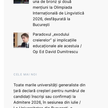
una de bronz și două
mențiuni la Olimpiada
Internațională de Lingvistică
2026, desfășurată la
București
Paradoxul „exodului
creierelor” și implicațiile
educaționale ale acestuia /
Op Ed David Dumitrescu
CELE MAI NOI
Toate marile universități generaliste din
țară declară creșteri pentru numărul de
candidați înscriși sau confirmați la
Admitere 2026, în sesiunea din iulie /