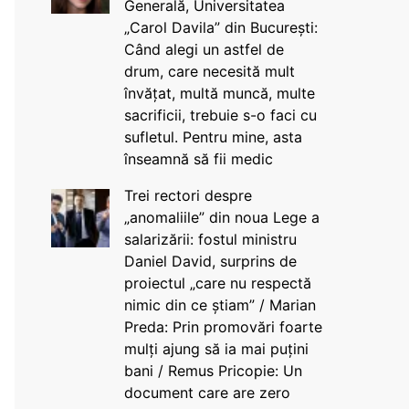
Generală, Universitatea
„Carol Davila” din București:
Când alegi un astfel de
drum, care necesită mult
învățat, multă muncă, multe
sacrificii, trebuie s-o faci cu
sufletul. Pentru mine, asta
înseamnă să fii medic
Trei rectori despre
„anomaliile” din noua Lege a
salarizării: fostul ministru
Daniel David, surprins de
proiectul „care nu respectă
nimic din ce știam” / Marian
Preda: Prin promovări foarte
mulți ajung să ia mai puțini
bani / Remus Pricopie: Un
document care are zero