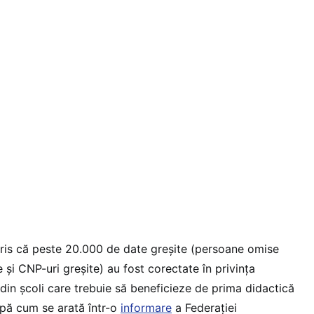
ris că peste 20.000 de date greșite (persoane omise
 și CNP-uri greșite) au fost corectate în privința
r din școli care trebuie să beneficieze de prima didactică
upă cum se arată într-o
informare
a Federației