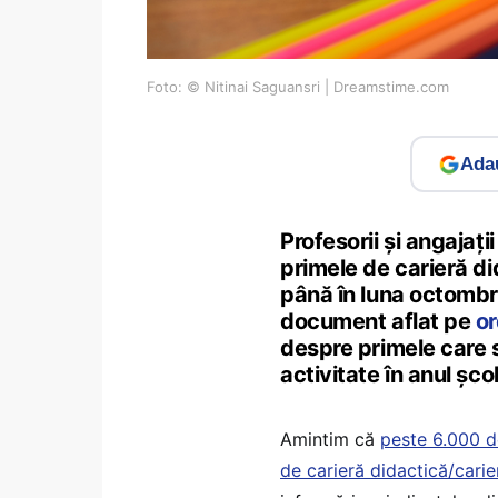
Foto: © Nitinai Saguansri | Dreamstime.com
Adau
Profesorii și angajaț
primele de carieră di
până în luna octombri
document aflat pe
or
despre primele care s
activitate în anul ș
Amintim că
peste 6.000 de
de carieră didactică/carie