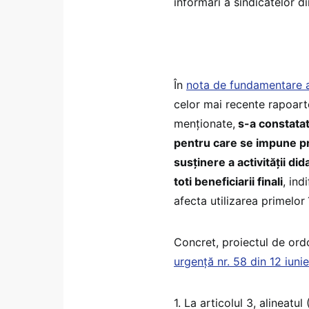
informări a sindicatelor 
În
nota de fundamentare 
celor mai recente rapoart
menționate,
s-a constatat 
pentru care se impune pr
susținere a activității di
toti beneficiarii finali
, ind
afecta utilizarea primelor î
Concret, proiectul de or
urgență nr. 58 din 12 iuni
1. La articolul 3, alineatu