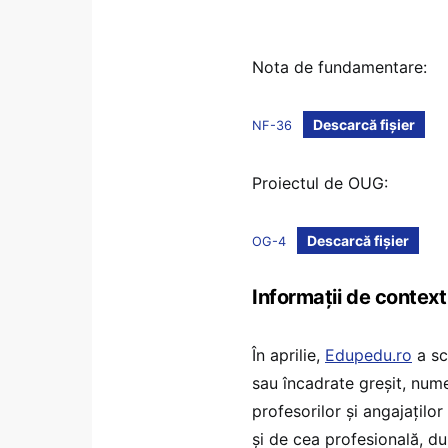
Nota de fundamentare:
Descarcă fișier
NF-36
Proiectul de OUG:
Descarcă fișier
OG-4
Informații de context
În aprilie,
Edupedu.ro
a sc
sau încadrate greșit, nume
profesorilor și angajațilo
și de cea profesională, d