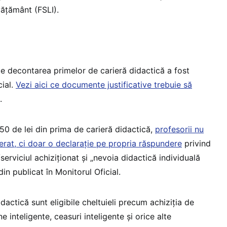
vățământ (FSLI).
ce decontarea primelor de carieră didactică a fost
cial.
Vezi aici ce documente justificative trebuie să
.
450 de lei din prima de carieră didactică,
profesorii nu
erat, ci doar o declarație pe propria răspundere
privind
serviciul achiziționat și „nevoia didactică individuală
din publicat în Monitorul Oficial.
dactică sunt eligibile cheltuieli precum achiziția de
ne inteligente, ceasuri inteligente și orice alte