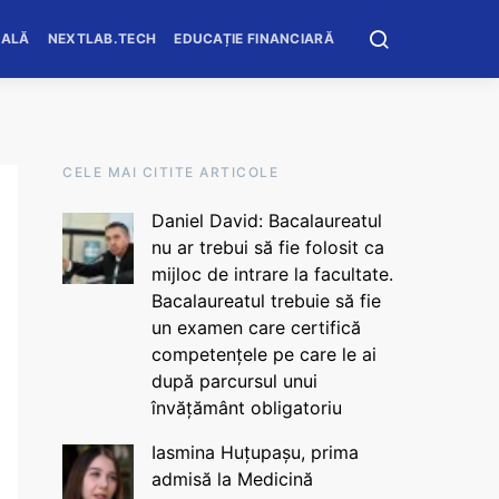
OALĂ
NEXTLAB.TECH
EDUCAȚIE FINANCIARĂ
CELE MAI CITITE ARTICOLE
Daniel David: Bacalaureatul
nu ar trebui să fie folosit ca
mijloc de intrare la facultate.
Bacalaureatul trebuie să fie
un examen care certifică
competențele pe care le ai
după parcursul unui
învățământ obligatoriu
Iasmina Huțupașu, prima
admisă la Medicină