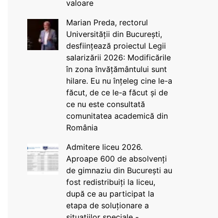
valoare
Marian Preda, rectorul
Universității din București,
desființează proiectul Legii
salarizării 2026: Modificările
în zona învățământului sunt
hilare. Eu nu înțeleg cine le-a
făcut, de ce le-a făcut și de
ce nu este consultată
comunitatea academică din
România
Admitere liceu 2026.
Aproape 600 de absolvenți
de gimnaziu din București au
fost redistribuiți la liceu,
după ce au participat la
etapa de soluționare a
situațiilor speciale -