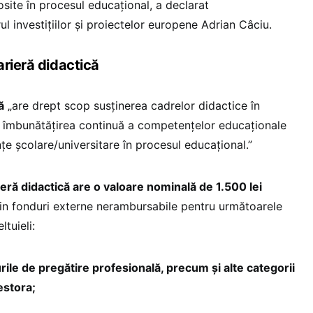
losite în procesul educațional, a declarat
ul investițiilor și proiectelor europene Adrian Câciu.
arieră didactică
ă
„are drept scop susținerea cadrelor didactice în
u îmbunătățirea continuă a competențelor educaționale
e școlare/universitare în procesul educațional.”
eră didactică are o valoare nominală de 1.500 lei
n fonduri externe nerambursabile pentru următoarele
ltuieli:
urile de pregătire profesională, precum și alte categorii
estora;