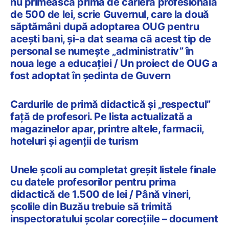
nu primească prima de carieră profesională
de 500 de lei, scrie Guvernul, care la două
săptămâni după adoptarea OUG pentru
acești bani, și-a dat seama că acest tip de
personal se numește „administrativ” în
noua lege a educației / Un proiect de OUG a
fost adoptat în ședinta de Guvern
Cardurile de primă didactică și „respectul”
față de profesori. Pe lista actualizată a
magazinelor apar, printre altele, farmacii,
hoteluri și agenții de turism
Unele școli au completat greșit listele finale
cu datele profesorilor pentru prima
didactică de 1.500 de lei / Până vineri,
școlile din Buzău trebuie să trimită
inspectoratului școlar corecțiile – document