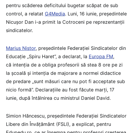
pentru scăderea deficitului bugetar scăpat de sub
control, a relatat
G4Media
. Luni, 16 iunie, preşedintele
Nicuşor Dan i-a primit la Cotroceni pe reprezentanții
sindicatelor.
Marius Nistor
, președintele Federației Sindicatelor din
Educație „Spiru Haret”, a declarat, la
Europa FM
,
că intenția de a obliga profesorii să stea 8 ore pe zi
la școală și intenția de majorare a normei didactice
de predare „sunt măsuri care nu pot fi acceptate sub
nicio formă”. Declarațiile au fost făcute marți, 17
iunie, după întâlnirea cu ministrul Daniel David.
Simion Hăncescu, președintele Federației Sindicatelor
Libere din Învățământ (FSLI), a explicat, pentru
Edupedu.ro, ce ar însemna pentru profesori creșterea