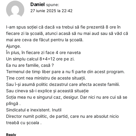
Daniel
spune:
27 iunie 2025 la 22:42
I-am spus soției că dacă va trebui să fie prezentă 8 ore în
fiecare zi la școală, atunci acasă să nu mai aud sau să văd că
mai are ceva de făcut pentru la școală.
Ajunge.
În plus, în fiecare zi face 4 ore naveta
Un simplu calcul 8+4=12 ore pe zi.
Ea nu are familie, casă ?
Termenul de timp liber pare a nu fi parte din acest program.
Ține cont nea ministru de aceste situații.
Sau î-și asumă politic dezastrul care afecta aceste familii.
Sau cineva să-i explice și această situație
Soția mea nu e singurul caz, desigur. Dar nici nu are cui să se
plîngă .
Sindicatul e inexistent. Inutil
Director numit politic, de partid, care nu are absolut nicio
treabă cu școala .
Reply