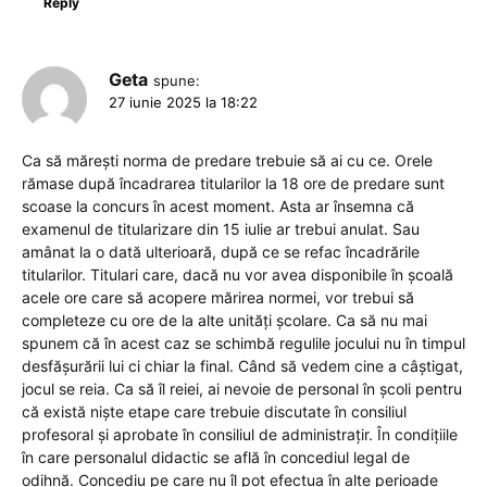
Reply
Geta
spune:
27 iunie 2025 la 18:22
Ca să mărești norma de predare trebuie să ai cu ce. Orele
rămase după încadrarea titularilor la 18 ore de predare sunt
scoase la concurs în acest moment. Asta ar însemna că
examenul de titularizare din 15 iulie ar trebui anulat. Sau
amânat la o dată ulterioară, după ce se refac încadrările
titularilor. Titulari care, dacă nu vor avea disponibile în școală
acele ore care să acopere mărirea normei, vor trebui să
completeze cu ore de la alte unități școlare. Ca să nu mai
spunem că în acest caz se schimbă regulile jocului nu în timpul
desfășurării lui ci chiar la final. Când să vedem cine a câștigat,
jocul se reia. Ca să îl reiei, ai nevoie de personal în școli pentru
că există niște etape care trebuie discutate în consiliul
profesoral și aprobate în consiliul de administrațir. În condițiile
în care personalul didactic se află în concediul legal de
odihnă. Concediu pe care nu îl pot efectua în alte perioade