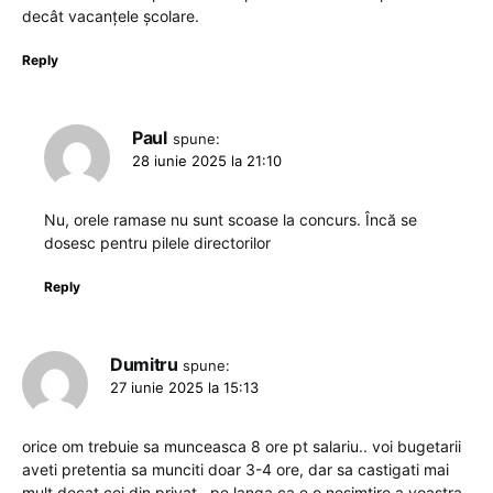
decât vacanțele școlare.
Reply
Paul
spune:
28 iunie 2025 la 21:10
Nu, orele ramase nu sunt scoase la concurs. Încă se
dosesc pentru pilele directorilor
Reply
Dumitru
spune:
27 iunie 2025 la 15:13
orice om trebuie sa munceasca 8 ore pt salariu.. voi bugetarii
aveti pretentia sa munciti doar 3-4 ore, dar sa castigati mai
mult decat cei din privat.. pe langa ca e o nesimtire a voastra,