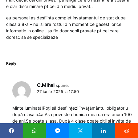
e clar discriminare pt cei din mediul privat..
eu personal as desfiinta complet invatamantul de stat dupa
clasa a 8-a – nu isi are rostul din moment ce gasesti orice
informatie in online.. sa fie doar scoli provate pt cei care
doresc sa se specializeze
Reply
C.Mihai
spune:
27 iunie 2025 la 17:50
Minte luminată!Poți să desființezi învățământul obligatoriu
după clasa a4a.Asa povestea bunica mea ca era acum 100
de ani.Se poate și așa. După 4 clase poate citii și învăța de
pe net. Poate dl ministru sau prim ministru te vrea
consilier.Omul potrivit în locul potrivit!