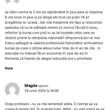
sa ridici norma la 2 ore pe săptămână în plus,asta ar însemna
8 ore lunar in plus și pe lângă ele încă cel puțin 16 pt
pregătirea lor acasă…dar mai înseamnă de fapt și reducerea
salariului,că nu te plătește nimeni pt munca făcută în plus…
referitor la burse,cum poți tu sa tai bursele celor care au
obținut premii la olimpiada națională? dimpotrivă,aici ar mai
trebui adăugat la salariul profesorului îndrumător echivalentul
bursei pe care o obține elevul lunar timp de in an de zile.. in
educație nu trebuie făcut economie în ziua de azi in
Romania,că înainte de alegeri educația era o prioritate.
Reply
Magda
spune:
28 iunie 2025 la 18:08
Dragi profesori…nu va mai lamentati atâta. E normal sa va
crească norma did. În aceeași bani. Altfel…nu vad rostul sa va