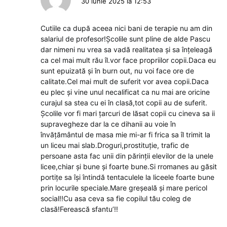
30 iunie 2025 la 12:53
Cutiile ca după aceea nici bani de terapie nu am din
salariul de profesor!Școlile sunt pline de alde Pascu
dar nimeni nu vrea sa vadă realitatea și sa înțeleagă
ca cel mai mult rău îl.vor face propriilor copii.Daca eu
sunt epuizată și în burn out, nu voi face ore de
calitate.Cel mai mult de suferit vor avea copii.Daca
eu plec și vine unul necalificat ca nu mai are oricine
curajul sa stea cu ei în clasă,tot copii au de suferit.
Școlile vor fi mari țarcuri de lăsat copii cu cineva sa ii
supravegheze dar la ce dihanii au voie în
învățământul de masa mie mi-ar fi frica sa îl trimit la
un liceu mai slab.Droguri,prostituție, trafic de
persoane asta fac unii din părinții elevilor de la unele
licee,chiar și bune și foarte bune.Si rromanes au găsit
portițe sa își întindă tentaculele la liceele foarte bune
prin locurile speciale.Mare greșeală și mare pericol
social!!Cu asa ceva sa fie copilul tău coleg de
clasă!Ferească sfantu’!!