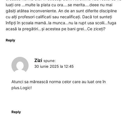
luați ore …multe la plata cu ora….se merita….deee nu mai
găsiți atâtea inconveniente. An de an sunt diferite discipline
cu alți profesori calificati sau necalificați. Dacă tot sunteți
înfipți în școala mamă..la munca…nu la rupt usa scolii…fuga
acasă la pregătiri…și acestea pe bani grei…Ce ziceți?
Reply
Zizi
spune:
30 iunie 2025 la 12:45
Atunci sa mărească norma celor care au luat ore în
plus.Logic!
Reply