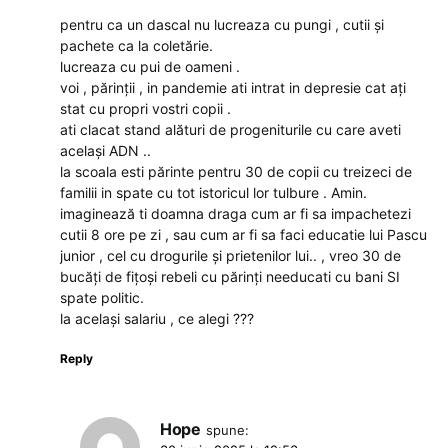
pentru ca un dascal nu lucreaza cu pungi , cutii și
pachete ca la coletărie.
lucreaza cu pui de oameni .
voi , părinții , in pandemie ati intrat in depresie cat ați
stat cu propri vostri copii .
ati clacat stand alături de progeniturile cu care aveti
același ADN ..
la scoala esti părinte pentru 30 de copii cu treizeci de
familii in spate cu tot istoricul lor tulbure . Amin.
imaginează ti doamna draga cum ar fi sa impachetezi
cutii 8 ore pe zi , sau cum ar fi sa faci educatie lui Pascu
junior , cel cu drogurile și prietenilor lui.. , vreo 30 de
bucăți de fițoși rebeli cu părinți needucati cu bani SI
spate politic.
la același salariu , ce alegi ???
Reply
Hope
spune: