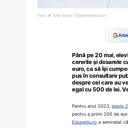
Foto: © Tyler Olson | Dreamstime.com
Adau
Până pe 20 mai, elevi
cererile și dosarele 
euro, ca să își cumpe
pus în consultare pub
despre cei care au v
egal cu 500 de lei. Ve
Pentru anul 2023,
peste 2
pentru a primi 200 de euro
Edupedu.ro
a semnalat că 