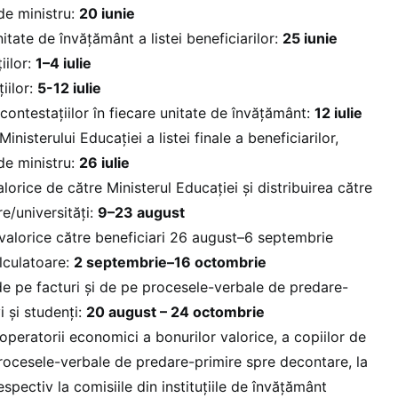
de ministru:
20 iunie
nitate de învățământ a listei beneficiarilor:
25 iunie
iilor:
1–4 iulie
iilor:
5-12 iulie
 contestațiilor în fiecare unitate de învățământ:
12 iulie
inisterului Educației a listei finale a beneficiarilor,
de ministru:
26 iulie
alorice de către Ministerul Educației și distribuirea către
e/universități:
9–23 august
 valorice către beneficiari 26 august–6 septembrie
lculatoare:
2 septembrie–16 octombrie
e pe facturi și de pe procesele-verbale de predare-
i și studenți:
20 august – 24 octombrie
peratorii economici a bonurilor valorice, a copiilor de
procesele-verbale de predare-primire spre decontare, la
spectiv la comisiile din instituţiile de învăţământ