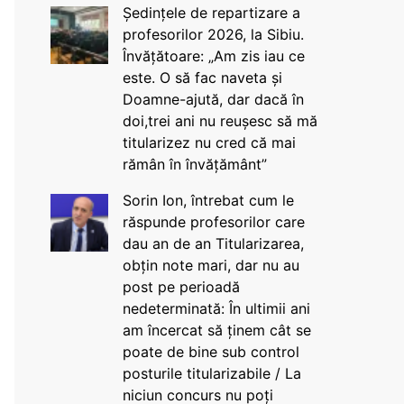
Ședințele de repartizare a
profesorilor 2026, la Sibiu.
Învățătoare: „Am zis iau ce
este. O să fac naveta și
Doamne-ajută, dar dacă în
doi,trei ani nu reușesc să mă
titularizez nu cred că mai
rămân în învățământ”
Sorin Ion, întrebat cum le
răspunde profesorilor care
dau an de an Titularizarea,
obțin note mari, dar nu au
post pe perioadă
nedeterminată: În ultimii ani
am încercat să ținem cât se
poate de bine sub control
posturile titularizabile / La
niciun concurs nu poți