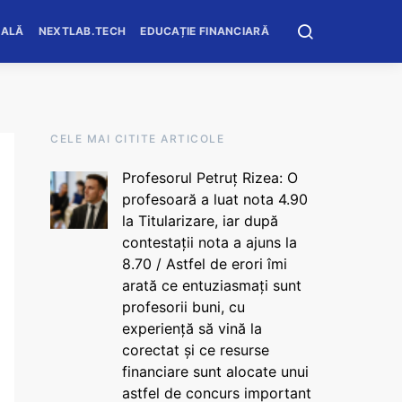
OALĂ
NEXTLAB.TECH
EDUCAȚIE FINANCIARĂ
CELE MAI CITITE ARTICOLE
Profesorul Petruț Rizea: O
profesoară a luat nota 4.90
la Titularizare, iar după
contestații nota a ajuns la
8.70 / Astfel de erori îmi
arată ce entuziasmați sunt
profesorii buni, cu
experiență să vină la
corectat și ce resurse
financiare sunt alocate unui
astfel de concurs important