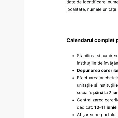
date de identificare: nume
localitate, numele unități
Calendarul complet pe
Stabilirea și numirea 
instituțiile de învăț
Depunerea cererilor
Efectuarea anchetelor
unitățile și instituț
socială:
până la 7 iu
Centralizarea cereril
dedicat:
10–11 iunie
Afișarea pe portalul 