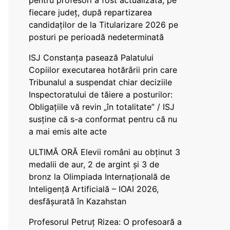
pentru profesori a fost actualizată, pe
fiecare județ, după repartizarea
candidaților de la Titularizare 2026 pe
posturi pe perioadă nedeterminată
ISJ Constanța pasează Palatului
Copiilor executarea hotărârii prin care
Tribunalul a suspendat chiar deciziile
Inspectoratului de tăiere a posturilor:
Obligațiile vă revin „în totalitate” / ISJ
susține că s-a conformat pentru că nu
a mai emis alte acte
ULTIMĂ ORĂ Elevii români au obținut 3
medalii de aur, 2 de argint și 3 de
bronz la Olimpiada Internațională de
Inteligență Artificială – IOAI 2026,
desfășurată în Kazahstan
Profesorul Petruț Rizea: O profesoară a