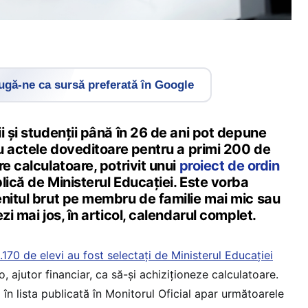
gă-ne ca sursă preferată în Google
i și studenții până în 26 de ani pot depune
cu actele doveditoare pentru a primi 200 de
re calculatoare, potrivit unui
proiect de ordin
lică de Ministerul Educației. Este vorba
enitul brut pe membru de familie mai mic sau
zi mai jos, în articol, calendarul complet.
.170 de elevi au fost selectați de Ministerul Educației
, ajutor financiar, ca să-și achiziționeze calculatoare.
în lista publicată în Monitorul Oficial apar următoarele