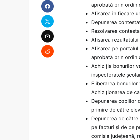
aprobată prin ordin 
Afișarea în fiecare u
Depunerea contestaț
Rezolvarea contestaț
Afișarea rezultatului
Afișarea pe portalul M
aprobată prin ordin 
Achiziția bonurilor v
inspectoratele școlar
Eliberarea bonurilor
Achiziționarea de ca
Depunerea copiilor d
primire de către elev
Depunerea de către o
pe facturi şi de pe 
comisia judeţeană, re