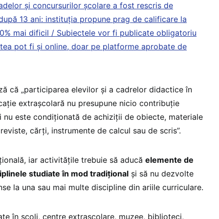
delor și concursurilor școlare a fost rescris de
după 13 ani: instituția propune prag de calificare la
% mai dificil / Subiectele vor fi publicate obligatoriu
tea pot fi și online, doar pe platforme aprobate de
ză că „participarea elevilor și a cadrelor didactice în
cație extrașcolară nu presupune nicio contribuție
și nu este condiționată de achiziții de obiecte, materiale
reviste, cărți, instrumente de calcul sau de scris”.
ională, iar activitățile trebuie să aducă
elemente de
iplinele studiate în mod tradițional
și să nu dezvolte
e la una sau mai multe discipline din ariile curriculare.
te în școli, centre extrașcolare, muzee, biblioteci,