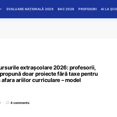
EVALUARE NAȚIONALĂ 2026
BAC 2026
PROFESORI
AI LA ȘC
rsurile extrașcolare 2026: profesorii,
ă propună doar proiecte fără taxe pentru
n afara ariilor curriculare – model
d
4 comments