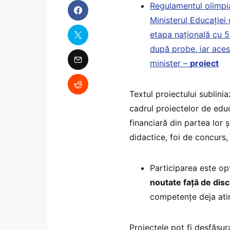
Regulamentul olimpia
Ministerul Educației 
etapa națională cu 50
după probe, iar aces
minister –
proiect
Textul proiectului sublinia
cadrul proiectelor de edu
financiară din partea lor 
didactice, foi de concurs, 
Participarea este opț
noutate față de disc
competențe deja atins
Proiectele pot fi desfășura