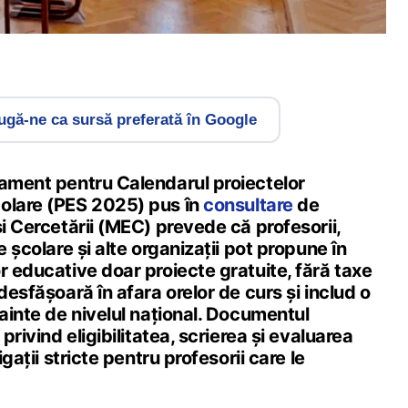
gă-ne ca sursă preferată în Google
lament pentru Calendarul proiectelor
olare (PES 2025) pus în
consultare
de
și Cercetării (MEC) prevede că profesorii,
e școlare și alte organizații pot propune în
r educative doar proiecte gratuite, fără taxe
desfășoară în afara orelor de curs și includ o
nainte de nivelul național. Documentul
 privind eligibilitatea, scrierea și evaluarea
igații stricte pentru profesorii care le