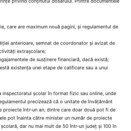
rințe privind conținutul dosarului. Printre documentele
ție, care are maximum nouă pagini, și regulamentul de
diției anterioare, semnat de coordonator și avizat de
tivități extrașcolare;
ngajamentele de susținere financiară, dacă există;
stă existența unei etape de calificare sau a unui
a inspectoratul școlar în format fizic sau online, unde
. Regulamentul precizează că o unitate de învățământ
e proiecte într-un an, dintre care doar două pot fi de
tele pot înainta către minister un număr de proiecte
școlară, dar nu mai mult de 50 într-un județ și 100 în