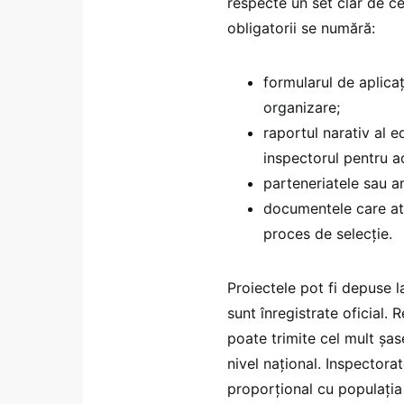
respecte un set clar de ce
obligatorii se numără:
formularul de aplica
organizare;
raportul narativ al e
inspectorul pentru ac
parteneriatele sau a
documentele care ate
proces de selecție.
Proiectele pot fi depuse l
sunt înregistrate oficial
poate trimite cel mult șas
nivel național. Inspectora
proporțional cu populația 