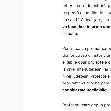
tabere, case de cultură, g
respectă condițiile de sig
cu sau fără finanțare, inte
va face doar în urma unei 
selecție.
Pentru ca un proiect să poa
demonstreze un istoric an
eligibile doar proiectele c
la nivel interjudețean, ia
nivel județean. Proiectele
programe europene precu
considerate neeligibile
.
Profesorii care depun proi