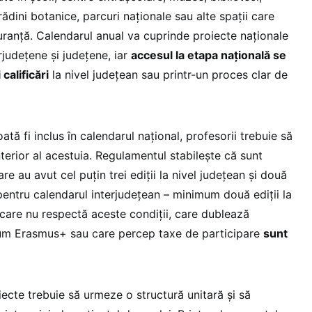
rădini botanice, parcuri naționale sau alte spații care
uranță. Calendarul anual va cuprinde proiecte naționale
rjudețene și județene, iar
accesul la etapa națională se
calificări
la nivel județean sau printr-un proces clar de
tă fi inclus în calendarul național, profesorii trebuie să
terior al acestuia. Regulamentul stabilește că sunt
are au avut cel puțin trei ediții la nivel județean și două
r pentru calendarul interjudețean – minimum două ediții la
 care nu respectă aceste condiții, care dublează
m Erasmus+ sau care percep taxe de participare
sunt
ecte trebuie să urmeze o structură unitară și să