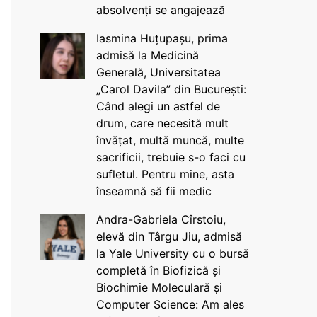
absolvenți se angajează
Iasmina Huțupașu, prima
admisă la Medicină
Generală, Universitatea
„Carol Davila” din București:
Când alegi un astfel de
drum, care necesită mult
învățat, multă muncă, multe
sacrificii, trebuie s-o faci cu
sufletul. Pentru mine, asta
înseamnă să fii medic
Andra-Gabriela Cîrstoiu,
elevă din Târgu Jiu, admisă
la Yale University cu o bursă
completă în Biofizică și
Biochimie Moleculară și
Computer Science: Am ales