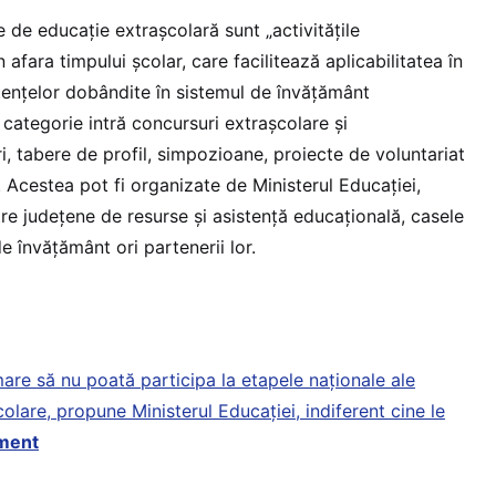
le de educație extrașcolară sunt „activitățile
afara timpului școlar, care facilitează aplicabilitatea în
tențelor dobândite în sistemul de învățământ
ă categorie intră concursuri extrașcolare și
ri, tabere de profil, simpozioane, proiecte de voluntariat
e. Acestea pot fi organizate de Ministerul Educației,
re județene de resurse și asistență educațională, casele
de învățământ ori partenerii lor.
mare să nu poată participa la etapele naționale ale
olare, propune Ministerul Educației, indiferent cine le
ment