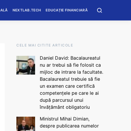
OALĂ
NEXTLAB.TECH
EDUCAȚIE FINANCIARĂ
CELE MAI CITITE ARTICOLE
Daniel David: Bacalaureatul
nu ar trebui să fie folosit ca
mijloc de intrare la facultate.
Bacalaureatul trebuie să fie
un examen care certifică
competențele pe care le ai
după parcursul unui
învățământ obligatoriu
Ministrul Mihai Dimian,
despre publicarea numelor