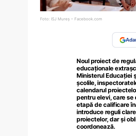
Foto: ISJ Mureș – Facebook.com
Adau
Noul proiect de regu
educaționale extrașc
Ministerul Educației 
școlile, inspectoratel
calendarul proiectelo
pentru elevi, care se 
etapă de calificare î
introduce reguli clare
proiectelor, dar și obl
coordonează.