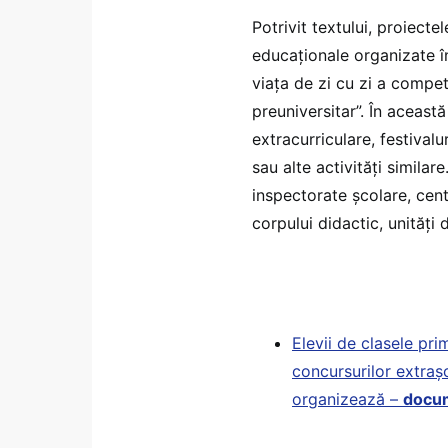
Potrivit textului, proiecte
educaționale organizate în 
viața de zi cu zi a compe
preuniversitar”. În aceast
extracurriculare, festivalu
sau alte activități similar
inspectorate școlare, cent
corpului didactic, unități 
Elevii de clasele pri
concursurilor extrașc
organizează –
docu