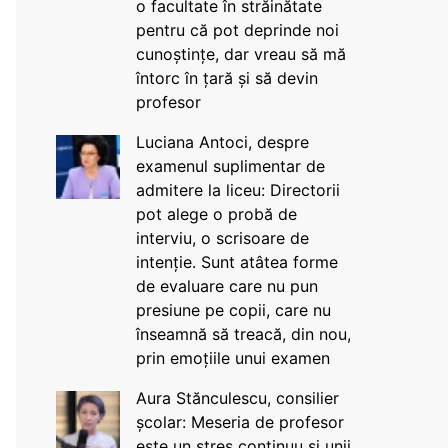
o facultate în străinătate
pentru că pot deprinde noi
cunoștințe, dar vreau să mă
întorc în țară și să devin
profesor
Luciana Antoci, despre
examenul suplimentar de
admitere la liceu: Directorii
pot alege o probă de
interviu, o scrisoare de
intenție. Sunt atâtea forme
de evaluare care nu pun
presiune pe copii, care nu
înseamnă să treacă, din nou,
prin emoțiile unui examen
Aura Stănculescu, consilier
școlar: Meseria de profesor
este un stres continuu și unii