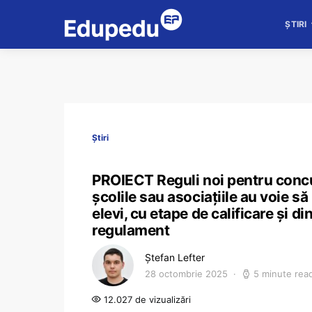
ȘTIRI
Știri
PROIECT Reguli noi pentru concu
școlile sau asociațiile au voie s
elevi, cu etape de calificare și di
regulament
Ștefan Lefter
28 octombrie 2025
5 minute rea
12.027 de vizualizări