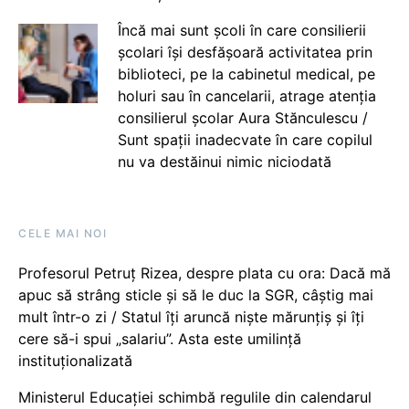
Încă mai sunt școli în care consilierii
școlari își desfășoară activitatea prin
biblioteci, pe la cabinetul medical, pe
holuri sau în cancelarii, atrage atenția
consilierul școlar Aura Stănculescu /
Sunt spații inadecvate în care copilul
nu va destăinui nimic niciodată
CELE MAI NOI
Profesorul Petruț Rizea, despre plata cu ora: Dacă mă
apuc să strâng sticle și să le duc la SGR, câștig mai
mult într-o zi / Statul îți aruncă niște mărunțiș și îți
cere să-i spui „salariu”. Asta este umilință
instituționalizată
Ministerul Educației schimbă regulile din calendarul