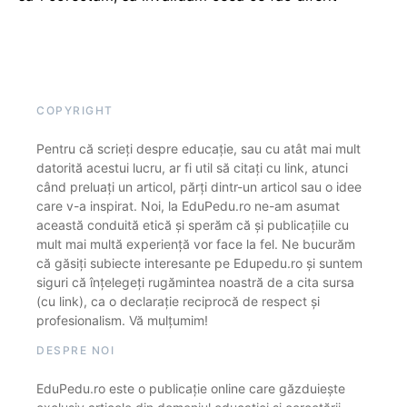
COPYRIGHT
Pentru că scrieți despre educație, sau cu atât mai mult
datorită acestui lucru, ar fi util să citați cu link, atunci
când preluați un articol, părți dintr-un articol sau o idee
care v-a inspirat. Noi, la EduPedu.ro ne-am asumat
această conduită etică și sperăm că și publicațiile cu
mult mai multă experiență vor face la fel. Ne bucurăm
că găsiți subiecte interesante pe Edupedu.ro și suntem
siguri că înțelegeți rugămintea noastră de a cita sursa
(cu link), ca o declarație reciprocă de respect și
profesionalism. Vă mulțumim!
DESPRE NOI
EduPedu.ro este o publicație online care găzduiește