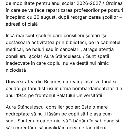
de mobilitate pentru anul școlar 2026-2027 / Ordinea
în care se va face repartizarea profesorilor pe posturi
începând cu 20 august, după reorganizarea școlilor –
adresă oficială
Încă mai sunt școli în care consilierii școlari își
desfășoară activitatea prin biblioteci, pe la cabinetul
medical, pe holuri sau în cancelarii, atrage atenția
consilierul școlar Aura Stănculescu / Sunt spații
inadecvate în care copilul nu va destăinui nimic
niciodată
Universitatea din București a reamplasat vulturul și
cei doi grifoni distruși în urma bombardamentelor din
anul 1944 pe frontonul Palatului Universității
Aura Stănculescu, consilier școlar: Este o mare
nedreptate să nu-i lăsăm pe copii să fie așa cum
sunt. Suntem prea dornici să îi băgăm în șabloane și
să-i corectăm, să invalidăm ceea ce fac diferit