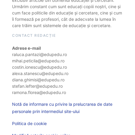
exclusiv articole din domeniul educației și cercetării.
Urmărim constant cum sunt educați copiii noștri, cine și
cum face politicile din educație și cercetare, cine și cum
îi formează pe profesori, cât de adecvate la lumea în
care trăim sunt sistemele de educație și cercetare.
CONTACT REDACȚIE
Adrese e-mail
raluca.pantazi@edupedu.ro
mihai.peticila@edupedu.ro
costin.ionescu@edupedu.ro
alexa.stanescu@edupedu.ro
diana.ghimisi@edupedu.ro
stefan.lefter@edupedu.ro
ramona.florea@edupedu.ro
Notă de informare cu privire la prelucrarea de date
personale prin intermediul site-ului
Politica de cookie