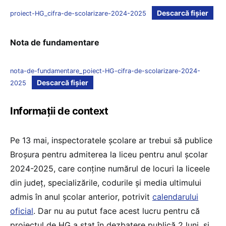
Descarcă fișier
proiect-HG_cifra-de-scolarizare-2024-2025
Nota de fundamentare
nota-de-fundamentare_poiect-HG-cifra-de-scolarizare-2024-
Descarcă fișier
2025
Informații de context
Pe 13 mai, inspectoratele școlare ar trebui să publice
Broșura pentru admiterea la liceu pentru anul școlar
2024-2025, care conține numărul de locuri la liceele
din județ, specializările, codurile și media ultimului
admis în anul școlar anterior, potrivit
calendarului
oficial
. Dar nu au putut face acest lucru pentru că
proiectul de HG a stat în dezbatere publică 2 luni, și