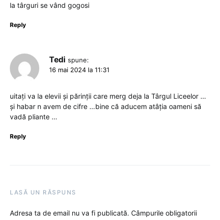
la târguri se vând gogosi
Reply
Tedi
spune:
16 mai 2024 la 11:31
uitați va la elevii și părinții care merg deja la Târgul Liceelor …
și habar n avem de cifre …bine că aducem atâția oameni să
vadă pliante …
Reply
LASĂ UN RĂSPUNS
Adresa ta de email nu va fi publicată.
Câmpurile obligatorii