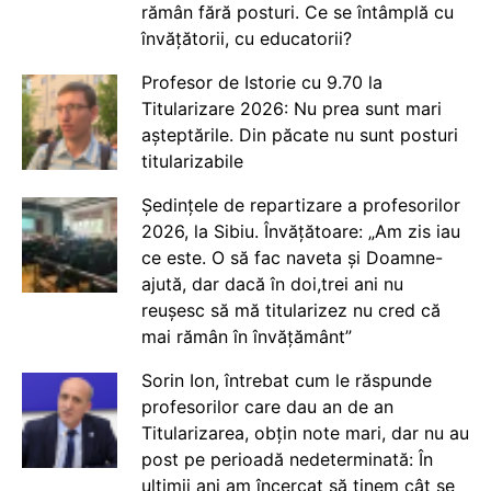
rămân fără posturi. Ce se întâmplă cu
învățătorii, cu educatorii?
Profesor de Istorie cu 9.70 la
Titularizare 2026: Nu prea sunt mari
așteptările. Din păcate nu sunt posturi
titularizabile
Ședințele de repartizare a profesorilor
2026, la Sibiu. Învățătoare: „Am zis iau
ce este. O să fac naveta și Doamne-
ajută, dar dacă în doi,trei ani nu
reușesc să mă titularizez nu cred că
mai rămân în învățământ”
Sorin Ion, întrebat cum le răspunde
profesorilor care dau an de an
Titularizarea, obțin note mari, dar nu au
post pe perioadă nedeterminată: În
ultimii ani am încercat să ținem cât se