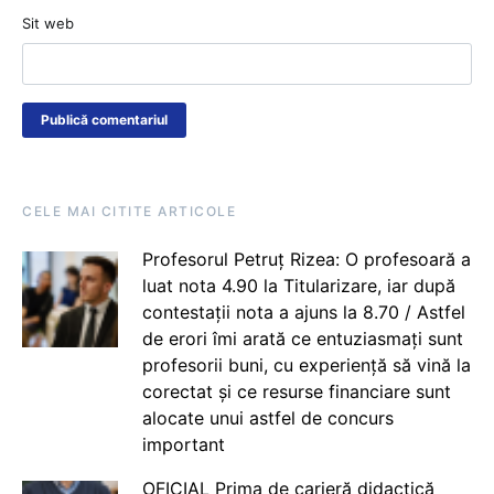
Sit web
CELE MAI CITITE ARTICOLE
Profesorul Petruț Rizea: O profesoară a
luat nota 4.90 la Titularizare, iar după
contestații nota a ajuns la 8.70 / Astfel
de erori îmi arată ce entuziasmați sunt
profesorii buni, cu experiență să vină la
corectat și ce resurse financiare sunt
alocate unui astfel de concurs
important
OFICIAL Prima de carieră didactică