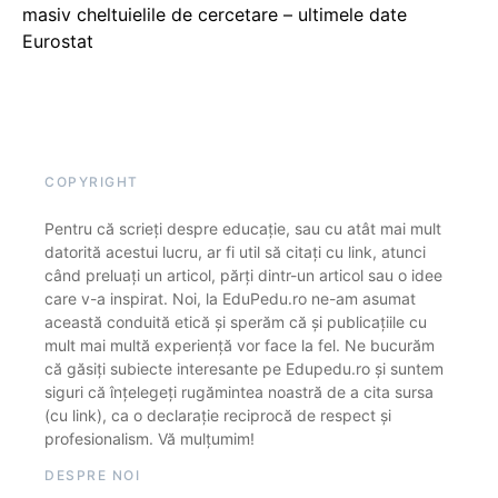
masiv cheltuielile de cercetare – ultimele date
Eurostat
COPYRIGHT
Pentru că scrieți despre educație, sau cu atât mai mult
datorită acestui lucru, ar fi util să citați cu link, atunci
când preluați un articol, părți dintr-un articol sau o idee
care v-a inspirat. Noi, la EduPedu.ro ne-am asumat
această conduită etică și sperăm că și publicațiile cu
mult mai multă experiență vor face la fel. Ne bucurăm
că găsiți subiecte interesante pe Edupedu.ro și suntem
siguri că înțelegeți rugămintea noastră de a cita sursa
(cu link), ca o declarație reciprocă de respect și
profesionalism. Vă mulțumim!
DESPRE NOI