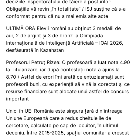
deciziile Inspectoratului de tăiere a posturilor:
Obligațiile vă revin „în totalitate” / ISJ susține că s-a
conformat pentru că nu a mai emis alte acte
ULTIMĂ ORĂ Elevii români au obținut 3 medalii de
aur, 2 de argint și 3 de bronz la Olimpiada
Internațională de Inteligență Artificială – IOAI 2026,
desfășurată în Kazahstan
Profesorul Petruț Rizea: O profesoară a luat nota 4.90
la Titularizare, iar după contestații nota a ajuns la
8.70 / Astfel de erori îmi arată ce entuziasmați sunt
profesorii buni, cu experiență să vină la corectat și ce
resurse financiare sunt alocate unui astfel de concurs
important
Unici în UE: România este singura țară din întreaga
Uniune Europeană care a redus cheltuielile de
cercetare, calculate pe cap de locuitor, în ultimul
deceniu. Între 2015-2025, spațiul comunitar a crescut