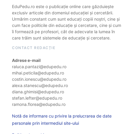
EduPedu.ro este o publicație online care găzduiește
exclusiv articole din domeniul educației și cercetării.
Urmărim constant cum sunt educați copiii noștri, cine și
cum face politicile din educație și cercetare, cine și cum
îi formează pe profesori, cât de adecvate la lumea în
care trăim sunt sistemele de educație și cercetare.
CONTACT REDACȚIE
Adrese e-mail
raluca.pantazi@edupedu.ro
mihai.peticila@edupedu.ro
costin.ionescu@edupedu.ro
alexa.stanescu@edupedu.ro
diana.ghimisi@edupedu.ro
stefan.lefter@edupedu.ro
ramona.florea@edupedu.ro
Notă de informare cu privire la prelucrarea de date
personale prin intermediul site-ului