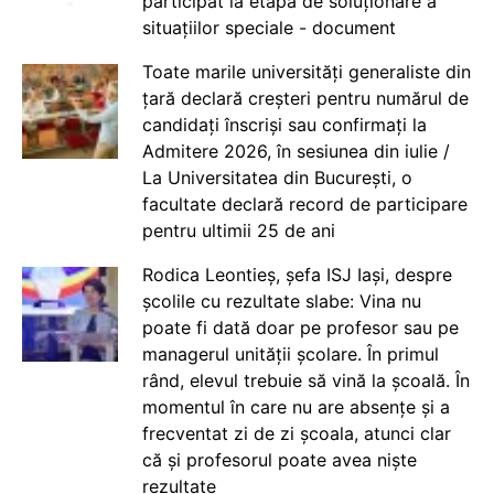
participat la etapa de soluționare a
situațiilor speciale - document
Toate marile universități generaliste din
țară declară creșteri pentru numărul de
candidați înscriși sau confirmați la
Admitere 2026, în sesiunea din iulie /
La Universitatea din București, o
facultate declară record de participare
pentru ultimii 25 de ani
Rodica Leontieș, șefa ISJ Iași, despre
școlile cu rezultate slabe: Vina nu
poate fi dată doar pe profesor sau pe
managerul unității școlare. În primul
rând, elevul trebuie să vină la școală. În
momentul în care nu are absențe și a
frecventat zi de zi școala, atunci clar
că și profesorul poate avea niște
rezultate