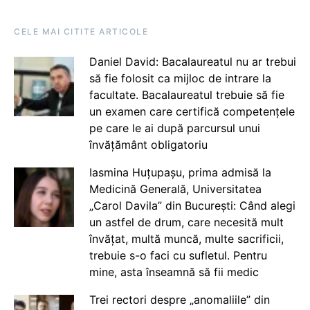
CELE MAI CITITE ARTICOLE
Daniel David: Bacalaureatul nu ar trebui
să fie folosit ca mijloc de intrare la
facultate. Bacalaureatul trebuie să fie
un examen care certifică competențele
pe care le ai după parcursul unui
învățământ obligatoriu
Iasmina Huțupașu, prima admisă la
Medicină Generală, Universitatea
„Carol Davila” din București: Când alegi
un astfel de drum, care necesită mult
învățat, multă muncă, multe sacrificii,
trebuie s-o faci cu sufletul. Pentru
mine, asta înseamnă să fii medic
Trei rectori despre „anomaliile” din