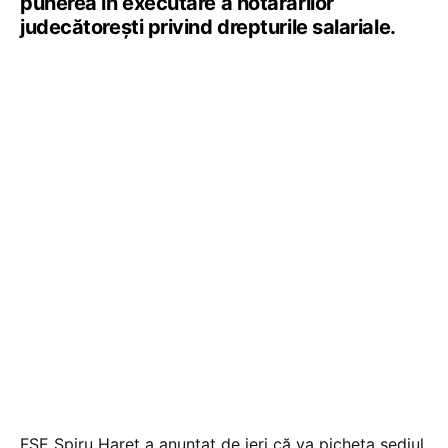
punerea în executare a hotărârilor
judecătorești privind drepturile salariale.
FSE Spiru Haret a anunțat de ieri că va picheta sediul