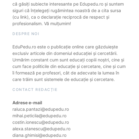
că găsiți subiecte interesante pe Edupedu.ro și suntem
siguri că înțelegeți rugămintea noastră de a cita sursa
(cu link), ca o declarație reciprocă de respect și
profesionalism. Vă mulțumim!
DESPRE NOI
EduPedu.ro este o publicație online care găzduiește
exclusiv articole din domeniul educației și cercetării.
Urmărim constant cum sunt educați copiii noștri, cine și
cum face politicile din educație și cercetare, cine și cum
îi formează pe profesori, cât de adecvate la lumea în
care trăim sunt sistemele de educație și cercetare.
CONTACT REDACȚIE
Adrese e-mail
raluca.pantazi@edupedu.ro
mihai.peticila@edupedu.ro
costin.ionescu@edupedu.ro
alexa.stanescu@edupedu.ro
diana.ghimisi@edupedu.ro