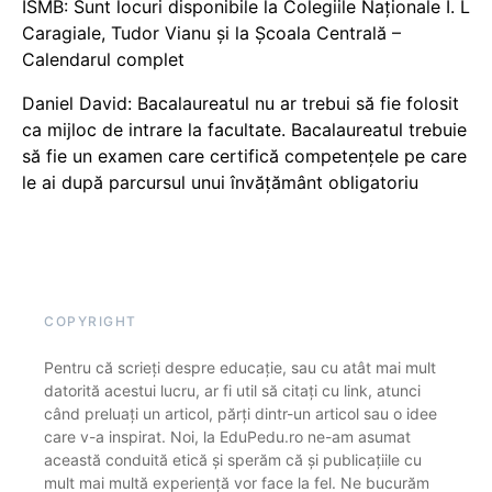
ISMB: Sunt locuri disponibile la Colegiile Naționale I. L
Caragiale, Tudor Vianu și la Școala Centrală –
Calendarul complet
Daniel David: Bacalaureatul nu ar trebui să fie folosit
ca mijloc de intrare la facultate. Bacalaureatul trebuie
să fie un examen care certifică competențele pe care
le ai după parcursul unui învățământ obligatoriu
COPYRIGHT
Pentru că scrieți despre educație, sau cu atât mai mult
datorită acestui lucru, ar fi util să citați cu link, atunci
când preluați un articol, părți dintr-un articol sau o idee
care v-a inspirat. Noi, la EduPedu.ro ne-am asumat
această conduită etică și sperăm că și publicațiile cu
mult mai multă experiență vor face la fel. Ne bucurăm