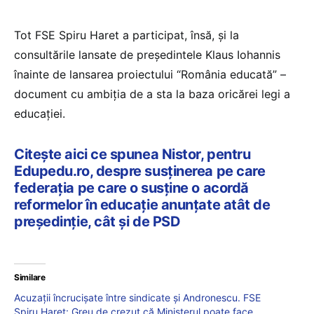
Tot FSE Spiru Haret a participat, însă, și la
consultările lansate de președintele Klaus Iohannis
înainte de lansarea proiectului “România educată” –
document cu ambiția de a sta la baza oricărei legi a
educației.
Citește aici ce spunea Nistor, pentru
Edupedu.ro, despre susținerea pe care
federația pe care o susține o acordă
reformelor în educație anunțate atât de
președinție, cât și de PSD
Similare
Acuzații încrucișate între sindicate și Andronescu. FSE
Spiru Haret: Greu de crezut că Ministerul poate face