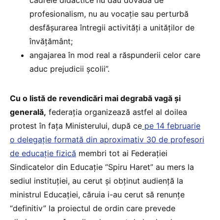
profesionalism, nu au vocație sau perturbă
desfășurarea întregii activități a unităților de
învățământ;
angajarea în mod real a răspunderii celor care
aduc prejudicii școlii”.
Cu o listă de revendicări mai degrabă vagă și
generală,
federația organizează astfel al doilea
protest în fața Ministerului, după ce
pe 14 februarie
o delegație formată din aproximativ 30 de profesori
de educație fizică
membri tot ai Federației
Sindicatelor din Educație “Spiru Haret” au mers la
sediul instituției, au cerut și obținut audiență la
ministrul Educației, căruia i-au cerut să renunțe
“definitiv” la proiectul de ordin care prevede