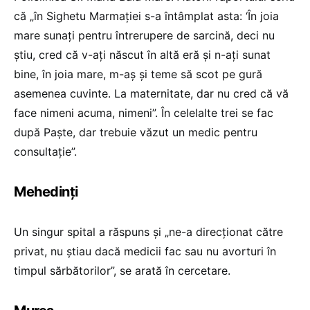
că „în Sighetu Marmației s-a întâmplat asta: ‘În joia
mare sunați pentru întrerupere de sarcină, deci nu
știu, cred că v-ați născut în altă eră și n-ați sunat
bine, în joia mare, m-aș și teme să scot pe gură
asemenea cuvinte. La maternitate, dar nu cred că vă
face nimeni acuma, nimeni”. În celelalte trei se fac
după Paște, dar trebuie văzut un medic pentru
consultație”.
Mehedinți
Un singur spital a răspuns și „ne-a direcționat către
privat, nu știau dacă medicii fac sau nu avorturi în
timpul sărbătorilor”, se arată în cercetare.