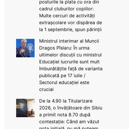
posturile la plata cu ora din
cadrul cluburilor copiilor:
Multe cercuri de activități
extrașcolare vor dispărea de
la 1 septembrie, spun părinții
Ministrul interimar al Muncii
Dragos Pîslaru: În urma
ultimelor discuții cu ministrul
Educației lucrurile sunt mult
îmbunătățite față de varianta
publicată pe 17 iulie /
Sectorul educației este
crucial
De la 4.90 la Titularizare
2026, o învățătoare din Sibiu
a primit nota 8.70 după
contestație: Când am văzut
nota inițială, nu mă puteam