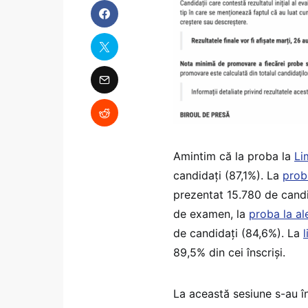
Amintim că la proba la
Li
candidați (87,1%). La
proba
prezentat 15.780 de candida
de examen, la
proba la ale
de candidați (84,6%). La
89,5% din cei înscriși.
La această sesiune s-au î