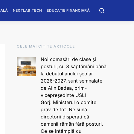
OALĂ
NEXTLAB.TECH
EDUCAȚIE FINANCIARĂ
CELE MAI CITITE ARTICOLE
Noi comasări de clase și
posturi, cu 3 săptămâni până
la debutul anului școlar
2026-2027, sunt semnalate
de Alin Badea, prim-
vicepreședinte USLI
Gorj: Ministerul o comite
grav de tot. Ne sună
directorii disperați că
oamenii rămân fără posturi.
Ce se întâmplă cu