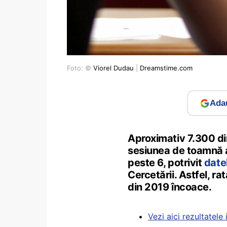
Foto: ©
Viorel Dudau
|
Dreamstime.com
Adau
Aproximativ 7.300 din
sesiunea de toamnă a
peste 6, potrivit
date
Cercetării. Astfel, 
din 2019 încoace.
Vezi aici rezultatel