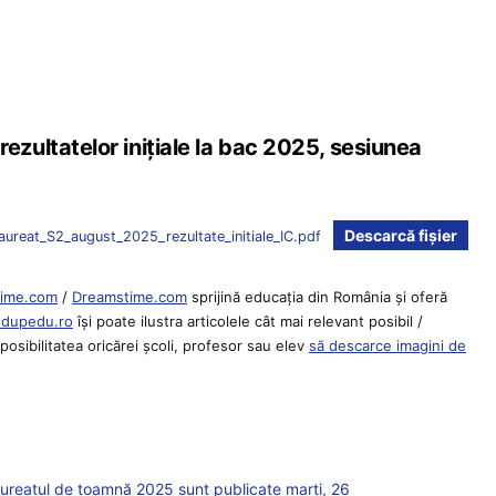
ultatelor inițiale la bac 2025, sesiunea
Descarcă fișier
reat_S2_august_2025_rezultate_initiale_IC.pdf
ime.com
/
Dreamstime.com
sprijină educaţia din România şi oferă
Edupedu.ro
îşi poate ilustra articolele cât mai relevant posibil /
osibilitatea oricărei școli, profesor sau elev
să descarce imagini de
laureatul de toamnă 2025 sunt publicate marți, 26