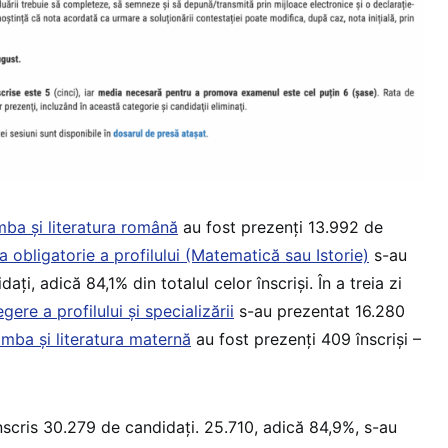
mba și literatura română
au fost prezenți 13.992 de
 obligatorie a profilului (Matematică sau Istorie)
s-au
ți, adică 84,1% din totalul celor înscriși. În a treia zi
gere a profilului și specializării
s-au prezentat 16.280
limba și literatura maternă
au fost prezenți 409 înscriși –
nscris 30.279 de candidați. 25.710, adică 84,9%, s-au