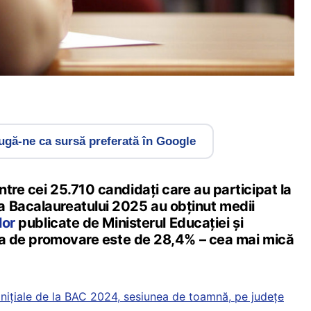
gă-ne ca sursă preferată în Google
tre cei 25.710 candidați care au participat la
 Bacalaureatului 2025 au obținut medii
lor
publicate de Ministerul Educației și
rata de promovare este de 28,4% – cea mai mică
e inițiale de la BAC 2024, sesiunea de toamnă, pe județe