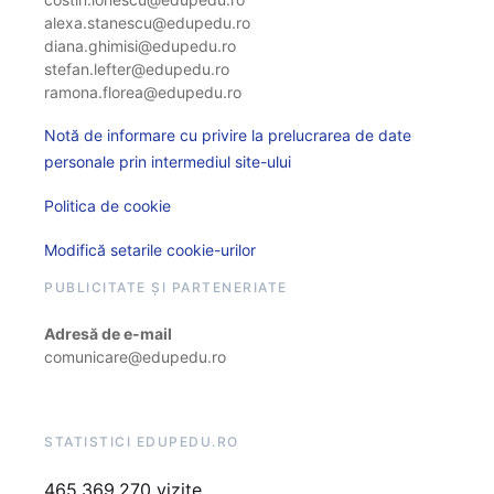
alexa.stanescu@edupedu.ro
diana.ghimisi@edupedu.ro
stefan.lefter@edupedu.ro
ramona.florea@edupedu.ro
Notă de informare cu privire la prelucrarea de date
personale prin intermediul site-ului
Politica de cookie
Modifică setarile cookie-urilor
PUBLICITATE ȘI PARTENERIATE
Adresă de e-mail
comunicare@edupedu.ro
STATISTICI EDUPEDU.RO
465.369.270 vizite