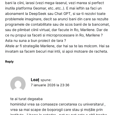
bani la ciini, iarasi (vezi mega-laserul, vezi marea si perfect
inutila platforma Geomar, etc..etc..). E mai ieftin sa faci un
abonament la DeepSeek sau Chat GPT, si sa-ti rezolvi toate
problemele imaginare, decit sa arunci bani din care sa rezulte
programele de contabilitate sau de scos banii de la bancomat,
sau de plimbat ciinii virtual, dar facute in Ro, Marilene. Dar de
ce nu propui sa faceti si microprocesoare in Ro, Marilene ?
Asta nu suna a bun proiect de tara ?
Altele ar fi strategiile Marilene, dar hai sa te las molcom. Hai sa
invatam sa facem becuri mai intii, si apoi motoare de racheta.
Reply
Leaț
spune:
7 ianuarie 2026 la 23:36
te ai turat degeaba
hominidul vrea sa comaseze cercetarea cu universitarul ,
vrea sa mai scape de boșorogii care stau și moțăie prin
institute , ii baga la catedra , pot nu pot asta e altă treaba .