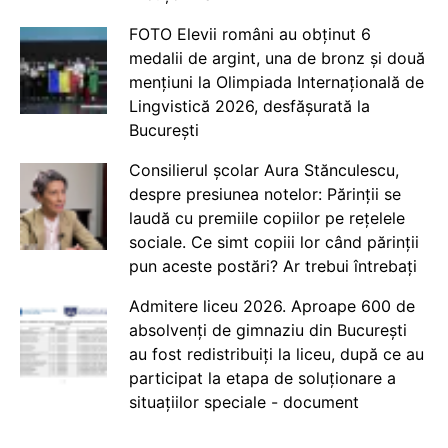
FOTO Elevii români au obținut 6
medalii de argint, una de bronz și două
mențiuni la Olimpiada Internațională de
Lingvistică 2026, desfășurată la
București
Consilierul școlar Aura Stănculescu,
despre presiunea notelor: Părinții se
laudă cu premiile copiilor pe rețelele
sociale. Ce simt copiii lor când părinții
pun aceste postări? Ar trebui întrebați
Admitere liceu 2026. Aproape 600 de
absolvenți de gimnaziu din București
au fost redistribuiți la liceu, după ce au
participat la etapa de soluționare a
situațiilor speciale - document