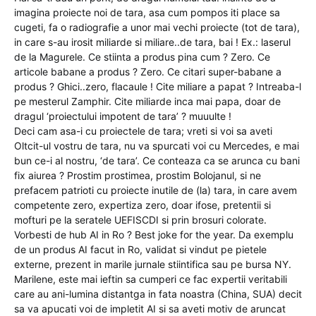
imagina proiecte noi de tara, asa cum pompos iti place sa
cugeti, fa o radiografie a unor mai vechi proiecte (tot de tara),
in care s-au irosit miliarde si miliare..de tara, bai ! Ex.: laserul
de la Magurele. Ce stiinta a produs pina cum ? Zero. Ce
articole babane a produs ? Zero. Ce citari super-babane a
produs ? Ghici..zero, flacaule ! Cite miliare a papat ? Intreaba-l
pe mesterul Zamphir. Cite miliarde inca mai papa, doar de
dragul ‘proiectului impotent de tara’ ? muuulte !
Deci cam asa-i cu proiectele de tara; vreti si voi sa aveti
Oltcit-ul vostru de tara, nu va spurcati voi cu Mercedes, e mai
bun ce-i al nostru, ‘de tara’. Ce conteaza ca se arunca cu bani
fix aiurea ? Prostim prostimea, prostim Bolojanul, si ne
prefacem patrioti cu proiecte inutile de (la) tara, in care avem
competente zero, expertiza zero, doar ifose, pretentii si
mofturi pe la seratele UEFISCDI si prin brosuri colorate.
Vorbesti de hub AI in Ro ? Best joke for the year. Da exemplu
de un produs AI facut in Ro, validat si vindut pe pietele
externe, prezent in marile jurnale stiintifica sau pe bursa NY.
Marilene, este mai ieftin sa cumperi ce fac expertii veritabili
care au ani-lumina distantga in fata noastra (China, SUA) decit
sa va apucati voi de impletit AI si sa aveti motiv de aruncat