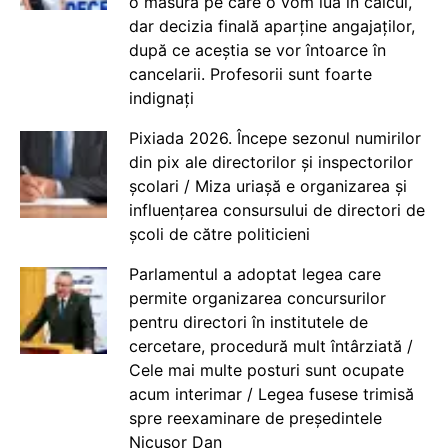
o măsură pe care o vom lua în calcul,
dar decizia finală aparține angajaților,
după ce aceștia se vor întoarce în
cancelarii. Profesorii sunt foarte
indignați
Pixiada 2026. Începe sezonul numirilor
din pix ale directorilor și inspectorilor
școlari / Miza uriașă e organizarea și
influențarea consursului de directori de
școli de către politicieni
Parlamentul a adoptat legea care
permite organizarea concursurilor
pentru directori în institutele de
cercetare, procedură mult întârziată /
Cele mai multe posturi sunt ocupate
acum interimar / Legea fusese trimisă
spre reexaminare de președintele
Nicușor Dan