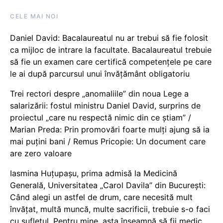
CELE MAI NOI
Daniel David: Bacalaureatul nu ar trebui să fie folosit
ca mijloc de intrare la facultate. Bacalaureatul trebuie
să fie un examen care certifică competențele pe care
le ai după parcursul unui învățământ obligatoriu
Trei rectori despre „anomaliile” din noua Lege a
salarizării: fostul ministru Daniel David, surprins de
proiectul „care nu respectă nimic din ce știam” /
Marian Preda: Prin promovări foarte mulți ajung să ia
mai puțini bani / Remus Pricopie: Un document care
are zero valoare
Iasmina Huțupașu, prima admisă la Medicină
Generală, Universitatea „Carol Davila” din București:
Când alegi un astfel de drum, care necesită mult
învățat, multă muncă, multe sacrificii, trebuie s-o faci
cu sufletul. Pentru mine, asta înseamnă să fii medic