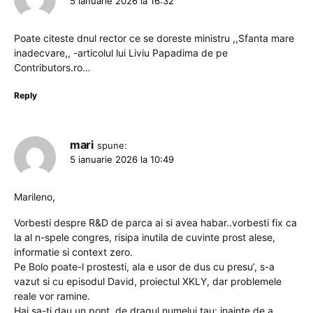
5 ianuarie 2026 la 16:32
Poate citeste dnul rector ce se doreste ministru ,,Sfanta mare
inadecvare,, -articolul lui Liviu Papadima de pe
Contributors.ro…
Reply
mari
spune:
5 ianuarie 2026 la 10:49
Marileno,
Vorbesti despre R&D de parca ai si avea habar..vorbesti fix ca
la al n-spele congres, risipa inutila de cuvinte prost alese,
informatie si context zero.
Pe Bolo poate-l prostesti, ala e usor de dus cu presu’, s-a
vazut si cu episodul David, proiectul XKLY, dar problemele
reale vor ramine.
Hai sa-ti dau un pont, de dragul numelui tau: inainte de a