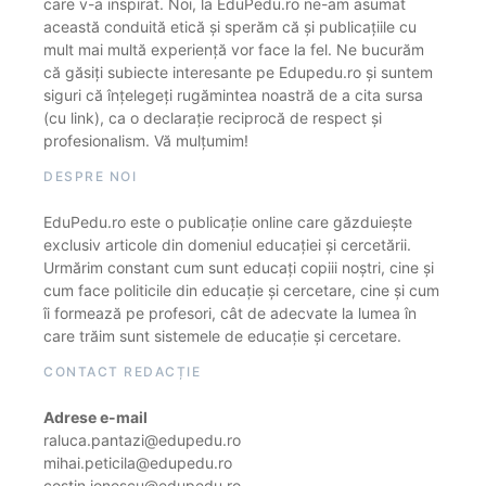
care v-a inspirat. Noi, la EduPedu.ro ne-am asumat
această conduită etică și sperăm că și publicațiile cu
mult mai multă experiență vor face la fel. Ne bucurăm
că găsiți subiecte interesante pe Edupedu.ro și suntem
siguri că înțelegeți rugămintea noastră de a cita sursa
(cu link), ca o declarație reciprocă de respect și
profesionalism. Vă mulțumim!
DESPRE NOI
EduPedu.ro este o publicație online care găzduiește
exclusiv articole din domeniul educației și cercetării.
Urmărim constant cum sunt educați copiii noștri, cine și
cum face politicile din educație și cercetare, cine și cum
îi formează pe profesori, cât de adecvate la lumea în
care trăim sunt sistemele de educație și cercetare.
CONTACT REDACȚIE
Adrese e-mail
raluca.pantazi@edupedu.ro
mihai.peticila@edupedu.ro
costin.ionescu@edupedu.ro