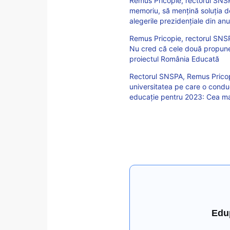
Remus Pricopie, rectorul SNSPA
memoriu, să mențină soluția de
alegerile prezidențiale din an
Remus Pricopie, rectorul SNSPA
Nu cred că cele două propuneri 
proiectul România Educată
Rectorul SNSPA, Remus Pricopie
universitatea pe care o condu
educație pentru 2023: Cea mai
Edu