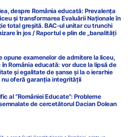
ea, despre România educată: Prevalența
liceu și transformarea Evaluării Naționale în
ie total greșită. BAC-ul unitar cu trunchi
zare în jos / Raportul e plin de „banalități
se opune examenelor de admitere la liceu,
 în România educată: vor duce la lipsă de
ate și egalitate de şanse și la o ierarhie
, nu oferă garanția integrității
ific al “României Educate”: Probleme
semnalate de cercetătorul Dacian Dolean