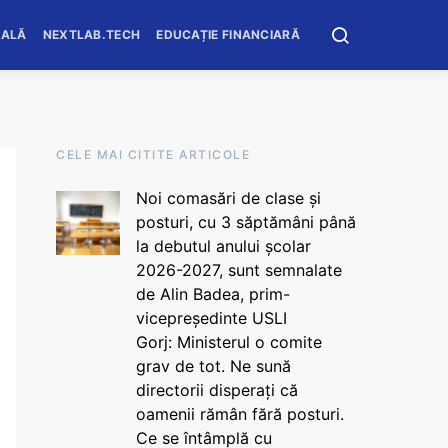
OALĂ
NEXTLAB.TECH
EDUCAȚIE FINANCIARĂ
CELE MAI CITITE ARTICOLE
Noi comasări de clase și
posturi, cu 3 săptămâni până
la debutul anului școlar
2026-2027, sunt semnalate
de Alin Badea, prim-
vicepreședinte USLI
Gorj: Ministerul o comite
grav de tot. Ne sună
directorii disperați că
oamenii rămân fără posturi.
Ce se întâmplă cu