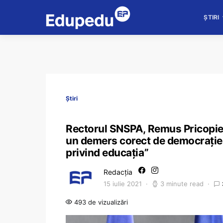
ȘTIRI
Știri
Rectorul SNSPA, Remus Pricopie,
un demers corect de democrație p
privind educația”
Redacția
15 iulie 2021
3 minute read
493 de vizualizări