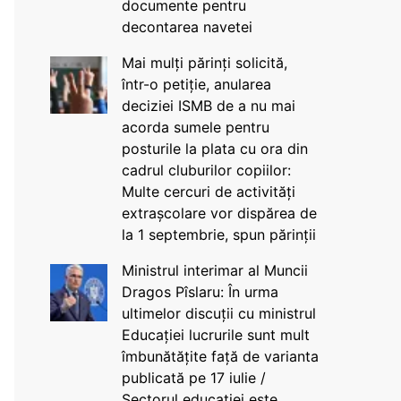
documente pentru
decontarea navetei
Mai mulți părinți solicită,
într-o petiție, anularea
deciziei ISMB de a nu mai
acorda sumele pentru
posturile la plata cu ora din
cadrul cluburilor copiilor:
Multe cercuri de activități
extrașcolare vor dispărea de
la 1 septembrie, spun părinții
Ministrul interimar al Muncii
Dragos Pîslaru: În urma
ultimelor discuții cu ministrul
Educației lucrurile sunt mult
îmbunătățite față de varianta
publicată pe 17 iulie /
Sectorul educației este