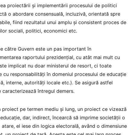
ea proiectării și implementării procesului de politici
ctă o abordare consensuală, incluzivă, orientată spre
abile, fiind rezultatul unui amplu și consistent proces de
lor sociali, politici, economici etc.
 către Guvern este un pas important în
mentarea raportului prezidențial, cu atât mai mult cu
ste implicat nu doar ministerul de resort, ci toate
e cu responsabilități în domeniul procesului de educație
, interne, autorități locale etc.). Se asigură astfel
 caracterizează întregul demers.
proiect pe termen mediu și lung, un proiect ce vizează
educație, dar, indirect, încearcă să imprime societății o
 atare, el iese din logica electorală, având o dimensiune
apt, un proiect de țară. Acesta este cel mai larg proces