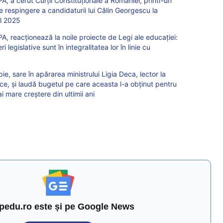
, a cerut Curții Constituționale a României, printr-un
 respingere a candidaturii lui Călin Georgescu la
ul 2025
, reacționează la noile proiecte de Legi ale educației:
legislative sunt în integralitatea lor în linie cu
, sare în apărarea ministrului Ligia Deca, lector la
ce, și laudă bugetul pe care aceasta l-a obținut pentru
 mare creștere din ultimii ani
pedu.ro este și pe Google News