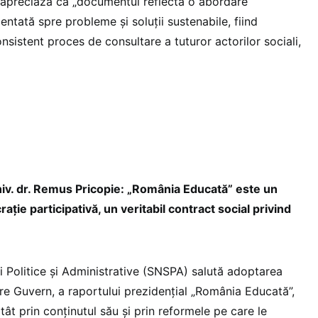
apreciază că „documentul reflectă o abordare
ientată spre probleme și soluții sustenabile, fiind
onsistent proces de consultare a tuturor actorilor sociali,
niv. dr. Remus Pricopie: „România Educată” este un
ie participativă, un veritabil contract social privind
i Politice și Administrative (SNSPA) salută adoptarea
 Guvern, a raportului prezidențial „România Educată”,
t prin conținutul său și prin reformele pe care le