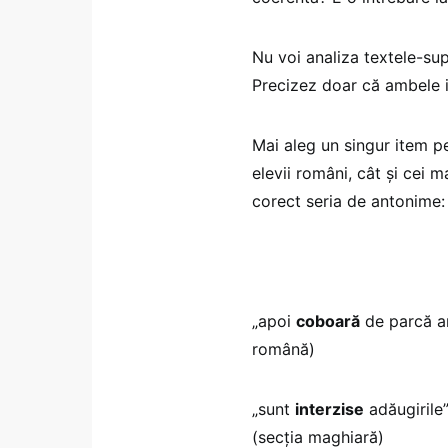
Nu voi analiza textele-sup
Precizez doar că ambele in
Mai aleg un singur item pe
elevii români, cât și cei m
corect seria de antonime:
„apoi
coboară
de parcă ar 
română)
„sunt
interzise
adăugirile”
(secția maghiară)