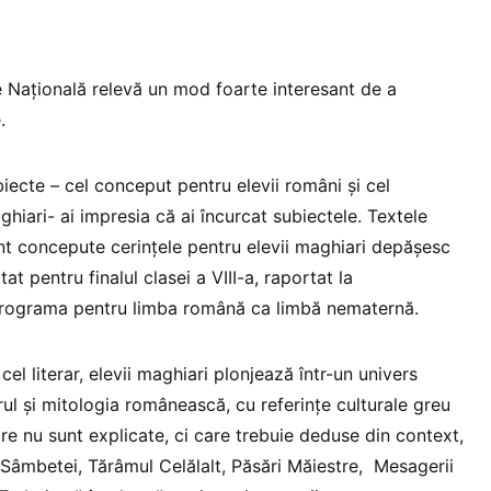
 Națională relevă un mod foarte interesant de a
e.
cte – cel conceput pentru elevii români și cel
hiari- ai impresia că ai încurcat subiectele. Textele
t concepute cerințele pentru elevii maghiari depășesc
at pentru finalul clasei a VIII-a, raportat la
programa pentru limba română ca limbă nematernă.
 cel literar, elevii maghiari plonjează într-un univers
orul și mitologia românească, cu referințe culturale greu
re nu sunt explicate, ci care trebuie deduse din context,
âmbetei, Tărâmul Celălalt, Păsări Măiestre, Mesagerii