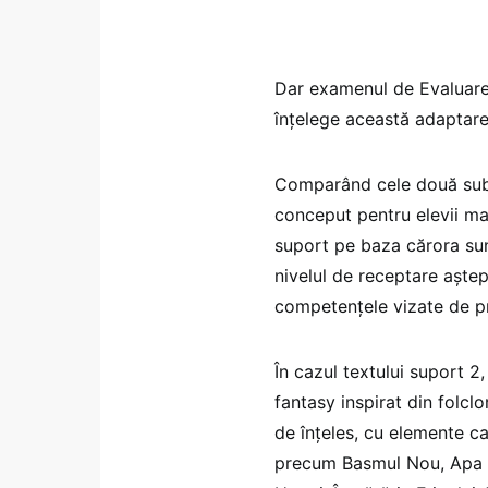
Dar examenul de Evaluare
înțelege această adaptar
Comparând cele două subie
conceput pentru elevii mag
suport pe baza cărora sun
nivelul de receptare aștept
competențele vizate de 
În cazul textului suport 2,
fantasy inspirat din folcl
de înțeles, cu elemente ca
precum Basmul Nou, Apa S