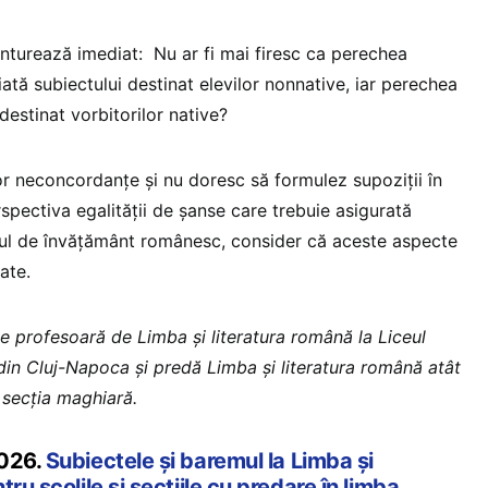
onturează imediat: Nu ar fi mai firesc ca perechea
ată subiectului destinat elevilor nonnative, iar perechea
 destinat vorbitorilor native?
 neconcordanțe și nu doresc să formulez supoziții în
rspectiva egalității de șanse care trebuie asigurată
emul de învățământ românesc, consider că aceste aspecte
ate.
e profesoară de Limba și literatura română la Liceul
 din Cluj-Napoca și predă Limba și literatura română atât
a secția maghiară.
2026.
Subiectele și baremul la Limba și
ru școlile și secțiile cu predare în limba