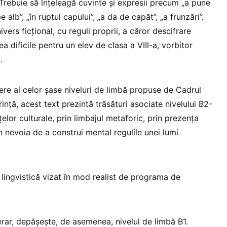
 Trebuie să înțeleagă cuvinte și expresii precum „a pune
alb”, „în ruptul capului”, „a da de capăt”, „a frunzări”.
vers ficțional, cu reguli proprii, a căror descifrare
a dificile pentru un elev de clasa a VIII-a, vorbitor
ă.
ere al celor șase niveluri de limbă propuse de Cadrul
ță, acest text prezintă trăsături asociate nivelului B2-
țelor culturale, prin limbajul metaforic, prin prezența
in nevoia de a construi mental regulile unei lumi
 lingvistică vizat în mod realist de programa de
terar, depășește, de asemenea, nivelul de limbă B1.