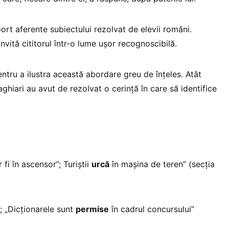
ort aferente subiectului rezolvat de elevii români.
vită cititorul într-o lume ușor recognoscibilă.
ntru a ilustra această abordare greu de înțeles. Atât
aghiari au avut de rezolvat o cerință în care să identifice
fi în ascensor”; Turiștii
urcă
în mașina de teren” (secția
; „Dicționarele sunt
permise
în cadrul concursului”