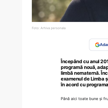
Foto: Arhiva personala
Adau
Începând cu anul 201
programă nouă, adapt
limbă nematernă. Înc
examenul de Limba și
în acord cu programa 
Până aici toate bune și f