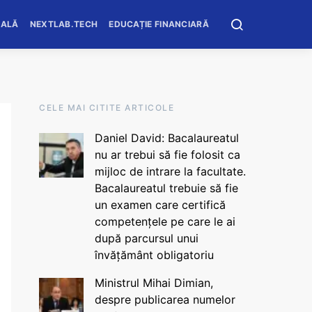
OALĂ
NEXTLAB.TECH
EDUCAȚIE FINANCIARĂ
CELE MAI CITITE ARTICOLE
Daniel David: Bacalaureatul
nu ar trebui să fie folosit ca
mijloc de intrare la facultate.
Bacalaureatul trebuie să fie
un examen care certifică
competențele pe care le ai
după parcursul unui
învățământ obligatoriu
Ministrul Mihai Dimian,
despre publicarea numelor