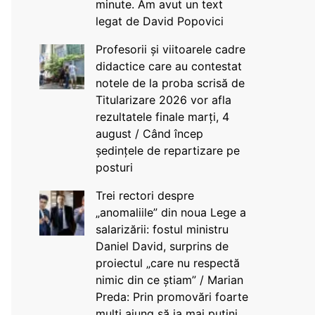
minute. Am avut un text
legat de David Popovici
Profesorii și viitoarele cadre
didactice care au contestat
notele de la proba scrisă de
Titularizare 2026 vor afla
rezultatele finale marți, 4
august / Când încep
ședințele de repartizare pe
posturi
Trei rectori despre
„anomaliile” din noua Lege a
salarizării: fostul ministru
Daniel David, surprins de
proiectul „care nu respectă
nimic din ce știam” / Marian
Preda: Prin promovări foarte
mulți ajung să ia mai puțini