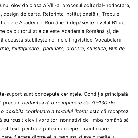
unui elev de clasa a VIII-a: procesul editorial- redactare,
 design de carte. Referința instituțională („ Trebuie
fice ale Academiei Române.”) depășește nivelul B1 de
ne că cititorul știe ce este Academia Română și, de
ă aceasta stabilește normele lingvistice. Vocabularul
rme, multiplicare, paginare, broșare, stilistică, Bun de
e-suport sunt concepute cerințele. Condiția principală
ță precum
Redactează o compunere de 70-130 de
 o posibilă continuare a textului literar
este să receptezi
ă au reușit elevii vorbitori nonnativi de limba română să
cest text, pentru a putea concepe o continuare
care, fiecare dintre ei, a răspuns, după puterile lui.