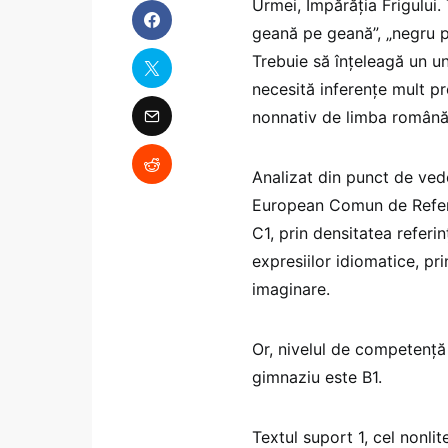
Urmei, Împărăția Frigului.
geană pe geană”, „negru pe 
Trebuie să înțeleagă un uni
necesită inferențe mult pre
nonnativ de limba român
Analizat din punct de ved
European Comun de Referin
C1, prin densitatea referin
expresiilor idiomatice, pr
imaginare.
Or, nivelul de competență
gimnaziu este B1.
Textul suport 1, cel nonli