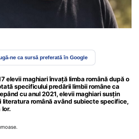
gă-ne ca sursă preferată în Google
7 elevii maghiari învață limba română după o
ată specificului predării limbii române ca
epând cu anul 2021, elevii maghiari susțin
 literatura română având subiecte specifice,
lor.
rumoase.