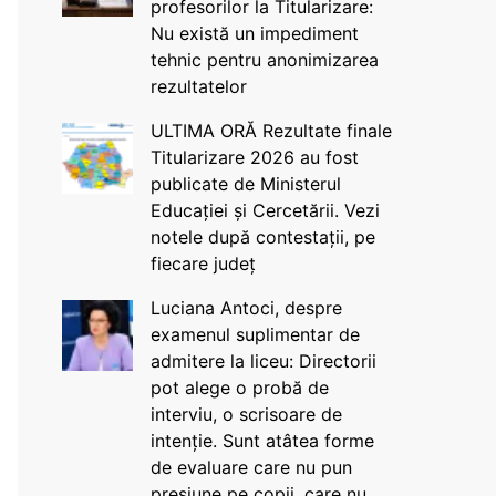
profesorilor la Titularizare:
Nu există un impediment
tehnic pentru anonimizarea
rezultatelor
ULTIMA ORĂ Rezultate finale
Titularizare 2026 au fost
publicate de Ministerul
Educației și Cercetării. Vezi
notele după contestații, pe
fiecare județ
Luciana Antoci, despre
examenul suplimentar de
admitere la liceu: Directorii
pot alege o probă de
interviu, o scrisoare de
intenție. Sunt atâtea forme
de evaluare care nu pun
presiune pe copii, care nu