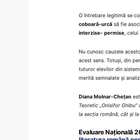
O întrebare legitimă se c
coboară-urcă
să fie asoci
interzise- permise
, celui
Nu cunosc cauzele acestor
acest sens. Totuși, din pe
tuturor elevilor din sist
merită semnalate și analiz
Diana Molnar-Chețan
est
Teoretic „Onisifor Ghibu”
la secția română, cât și l
Evaluare Națională 
literatura română pent