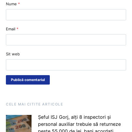
Nume
*
Email
*
Sit web
CELE MAI CITITE ARTICOLE
Șeful ISJ Gorj, alți 8 inspectori și
personal auxiliar trebuie să returneze
peste 55.000 de lei, bani acordați