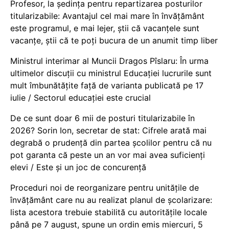
Profesor, la ședința pentru repartizarea posturilor
titularizabile: Avantajul cel mai mare în învățământ
este programul, e mai lejer, știi că vacanțele sunt
vacanţe, știi că te poți bucura de un anumit timp liber
Ministrul interimar al Muncii Dragos Pîslaru: În urma
ultimelor discuții cu ministrul Educației lucrurile sunt
mult îmbunătățite față de varianta publicată pe 17
iulie / Sectorul educației este crucial
De ce sunt doar 6 mii de posturi titularizabile în
2026? Sorin Ion, secretar de stat: Cifrele arată mai
degrabă o prudență din partea școlilor pentru că nu
pot garanta că peste un an vor mai avea suficienți
elevi / Este și un joc de concurență
Proceduri noi de reorganizare pentru unitățile de
învățământ care nu au realizat planul de școlarizare:
lista acestora trebuie stabilită cu autoritățile locale
până pe 7 august, spune un ordin emis miercuri, 5