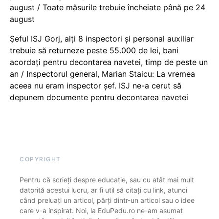
august / Toate măsurile trebuie încheiate până pe 24
august
Șeful ISJ Gorj, alți 8 inspectori și personal auxiliar
trebuie să returneze peste 55.000 de lei, bani
acordați pentru decontarea navetei, timp de peste un
an / Inspectorul general, Marian Staicu: La vremea
aceea nu eram inspector șef. ISJ ne-a cerut să
depunem documente pentru decontarea navetei
COPYRIGHT
Pentru că scrieți despre educație, sau cu atât mai mult
datorită acestui lucru, ar fi util să citați cu link, atunci
când preluați un articol, părți dintr-un articol sau o idee
care v-a inspirat. Noi, la EduPedu.ro ne-am asumat