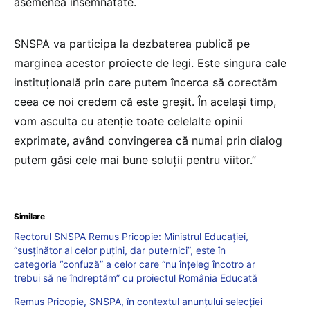
asemenea însemnătate.
SNSPA va participa la dezbaterea publică pe
marginea acestor proiecte de legi. Este singura cale
instituțională prin care putem încerca să corectăm
ceea ce noi credem că este greşit. În acelaşi timp,
vom asculta cu atenție toate celelalte opinii
exprimate, având convingerea că numai prin dialog
putem găsi cele mai bune soluții pentru viitor.”
Similare
Rectorul SNSPA Remus Pricopie: Ministrul Educației,
“susținător al celor puțini, dar puternici”, este în
categoria “confuză” a celor care “nu înțeleg încotro ar
trebui să ne îndreptăm” cu proiectul România Educată
Remus Pricopie, SNSPA, în contextul anunțului selecției