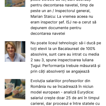
pentru decontarea navetei, timp de
peste un an / Inspectorul general,
Marian Staicu: La vremea aceea nu
eram inspector șef. ISJ ne-a cerut să
depunem documente pentru
decontarea navetei
Nu poate liceul tehnologic să-i ducă pe
toți elevii la un Bacalaureat de 100%
absolvire, sunt care au intrat cu media
2 sau 3, spune inspectoarea Iuliana
Țugui: Performanța trebuie măsurată și
prin câți absolvenți se angajează
Evoluția salariilor profesorilor din
România nu se încadrează în niciun
model european - analiză Eurydice:
salariul crește doar 25 de ani în timpul
carierei, dar procesul e între statele cu