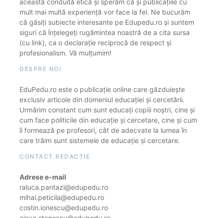
această conduită etică și sperăm că și publicațiile cu
mult mai multă experiență vor face la fel. Ne bucurăm
că găsiți subiecte interesante pe Edupedu.ro și suntem
siguri că înțelegeți rugămintea noastră de a cita sursa
(cu link), ca o declarație reciprocă de respect și
profesionalism. Vă mulțumim!
DESPRE NOI
EduPedu.ro este o publicație online care găzduiește
exclusiv articole din domeniul educației și cercetării.
Urmărim constant cum sunt educați copiii noștri, cine și
cum face politicile din educație și cercetare, cine și cum
îi formează pe profesori, cât de adecvate la lumea în
care trăim sunt sistemele de educație și cercetare.
CONTACT REDACȚIE
Adrese e-mail
raluca.pantazi@edupedu.ro
mihai.peticila@edupedu.ro
costin.ionescu@edupedu.ro
alexa.stanescu@edupedu.ro