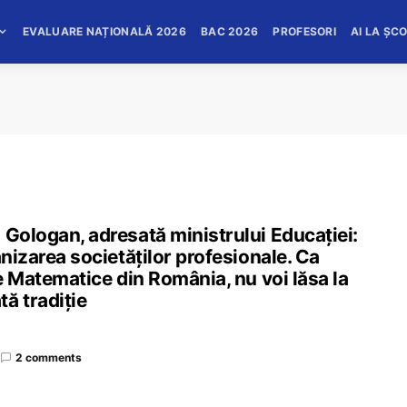
EVALUARE NAȚIONALĂ 2026
BAC 2026
PROFESORI
AI LA ȘC
 Gologan, adresată ministrului Educației:
anizarea societăților profesionale. Ca
țe Matematice din România, nu voi lăsa la
ă tradiție
2 comments