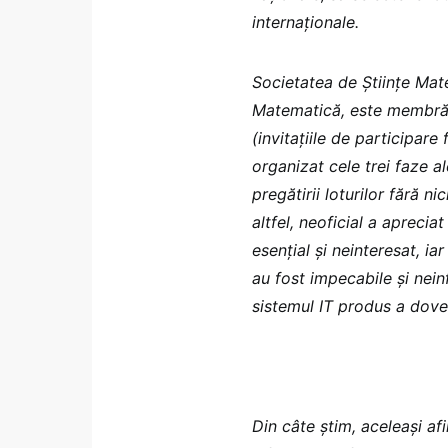
internaționale.
Societatea de Științe Mat
Matematică, este membră 
(invitațiile de participare
organizat cele trei faze a
pregătirii loturilor fără ni
altfel, neoficial a apreciat
esențial și neinteresat, ia
au fost impecabile și neinf
sistemul IT produs a doved
Din câte știm, aceleași af