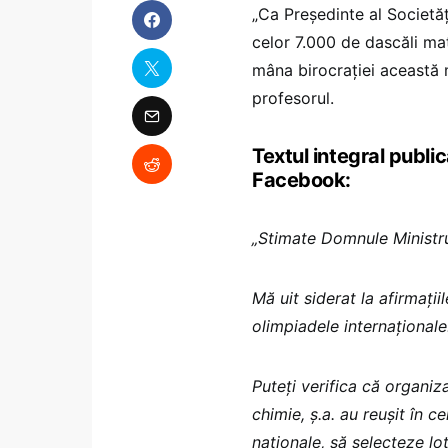
„Ca Președinte al Societă
celor 7.000 de dascăli mat
mâna birocrației această m
profesorul.
Textul integral publ
Facebook:
„Stimate Domnule Minist
Mă uit siderat la afirmații
olimpiadele internaționale
Puteți verifica că organiz
chimie, ș.a. au reușit în 
naționale, să selecteze lot