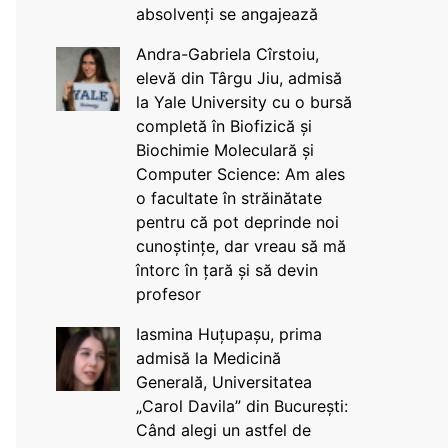
absolvenți se angajează
Andra-Gabriela Cîrstoiu,
elevă din Târgu Jiu, admisă
la Yale University cu o bursă
completă în Biofizică și
Biochimie Moleculară și
Computer Science: Am ales
o facultate în străinătate
pentru că pot deprinde noi
cunoștințe, dar vreau să mă
întorc în țară și să devin
profesor
Iasmina Huțupașu, prima
admisă la Medicină
Generală, Universitatea
„Carol Davila” din București:
Când alegi un astfel de