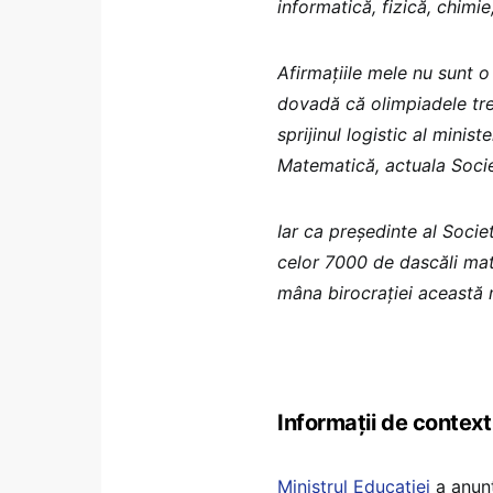
informatică, fizică, chimie,
Afirmațiile mele nu sunt o 
dovadă că olimpiadele treb
sprijinul logistic al mini
Matematică, actuala Socie
Iar ca președinte al Socie
celor 7000 de dascăli mate
mâna birocrației această m
Informații de context
Ministrul Educației
a anunț