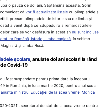
 după o pauză de doi ani. Săptămâna aceasta, Sorin
n comunicat că
vor fi actualizate listele
cu olimpiadele și
etiții, precum olimpiadele de istorie sau de limba și
catul a venit după ce Edupedu.ro a remarcat zilele
adelor care se vor desfășura în acest an
nu sunt incluse
iteratura Română, Istorie, Limba engleză
, în schimb
 Maghiară și Limba Rusă.
iadele școlare
, anulate doi ani școlari la rând
 de Covid-19
 au fost suspendate pentru prima dată la începutul
9 în România, în luna martie 2020, pentru anul școlar
,
anunța ministrul Educației de la acea vreme, Monica
2020-2021), secretarul de stat de la acea vreme pentru