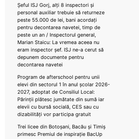
Șeful ISJ Gorj, alți 8 inspectori și
personal auxiliar trebuie să returneze
peste 55.000 de lei, bani acordați
pentru decontarea navetei, timp de
peste un an / Inspectorul general,
Marian Staicu: La vremea aceea nu
eram inspector șef. ISJ ne-a cerut să
depunem documente pentru
decontarea navetei
Program de afterschool pentru unii
elevi din sectorul 1 în anul școlar 2026-
2027, adoptat de Consiliul Local:
Părinții plătesc jumătate din sumă iar
elevii cu bursă socială, CES sau cu
dizabilităţi vor participa gratuit
Trei licee din Botoșani, Bacău și Timiș
primesc Premiul de inspirație BacUp