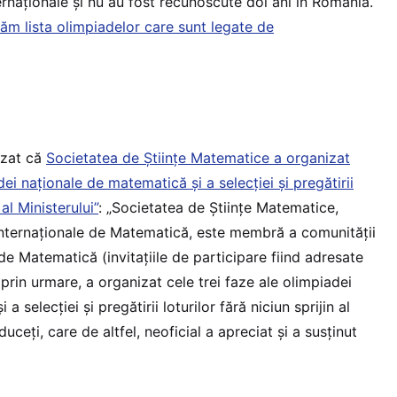
ernaționale și nu au fost recunoscute doi ani în România.
ăm lista olimpiadelor care sunt legate de
izat că
Societatea de Științe Matematice a organizat
dei naționale de matematică și a selecției și pregătirii
 al Ministerului”
: „Societatea de Științe Matematice,
Internaționale de Matematică, este membră a comunității
de Matematică (invitațiile de participare fiind adresate
 prin urmare, a organizat cele trei faze ale olimpiadei
 selecției și pregătirii loturilor fără niciun sprijin al
duceți, care de altfel, neoficial a apreciat și a susținut