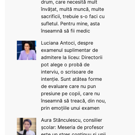
drum, care necesită mult
învățat, multă muncă, multe
sacrificii, trebuie s-o faci cu
sufletul. Pentru mine, asta
înseamnă să fii medic
Luciana Antoci, despre
examenul suplimentar de
admitere la liceu: Directorii
pot alege o probă de
interviu, o scrisoare de
intenție. Sunt atâtea forme
de evaluare care nu pun
presiune pe copii, care nu
înseamnă să treacă, din nou,
prin emoțiile unui examen
Aura Stănculescu, consilier
școlar: Meseria de profesor
este un stres continuu și unii