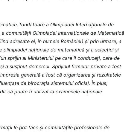
ematice, fondatoare a Olimpiadei Internaționale de
a comunității Olimpiadei Internaționale de Matematică
 fiind adresate ei, în numele României) și prin urmare, a
le olimpiadei naționale de matematică și a selecției și
ciun sprijin al Ministerului pe care îl conduceți, care de
 și a susținut demersul. Sprijinul firmelor private a fost
r impresia generală a fost că organizarea și rezultatele
luențate de birocrația sistemului oficial. În plus,
it că poate fi utilizat la examenele naționale.
irmații le pot face și comunitățile profesionale de