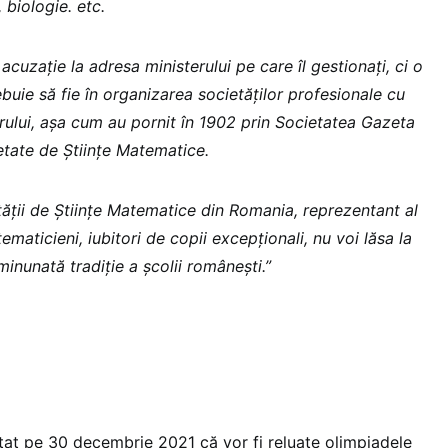
 biologie. etc.
acuzație la adresa ministerului pe care îl gestionați, ci o
uie să fie în organizarea societăților profesionale cu
sterului, așa cum au pornit în 1902 prin Societatea Gazeta
tate de Științe Matematice.
tății de Științe Matematice din Romania, reprezentant al
maticieni, iubitori de copii excepționali, nu voi lăsa la
inunată tradiție a școlii românești.”
at pe 30 decembrie 2021 că vor fi reluate olimpiadele