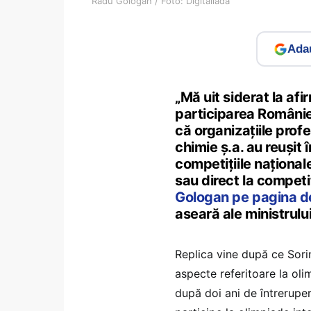
Radu Gologan / Foto: Digitaliada
Adau
„Mă uit siderat la afir
participarea României
că organizațiile prof
chimie ș.a. au reușit
competițiile naționale
sau direct la competiț
Gologan pe pagina 
aseară ale ministrulu
Replica vine după ce Sor
aspecte referitoare la ol
după doi ani de întreruper