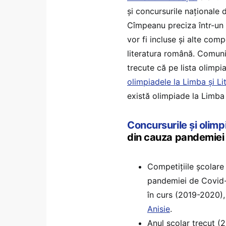
și concursurile naționale
Cîmpeanu preciza într-u
vor fi incluse și alte comp
literatura română. Comuni
trecute că pe lista olimpi
olimpiadele la Limba și L
există olimpiade la Limba
Concursurile și olimp
din cauza pandemiei
Competițiile școlare
pandemiei de Covid-1
în curs (2019-2020)
Anisie
.
Anul școlar trecut (