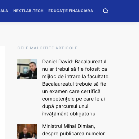
OALĂ
NEXTLAB.TECH
EDUCAȚIE FINANCIARĂ
CELE MAI CITITE ARTICOLE
Daniel David: Bacalaureatul
nu ar trebui să fie folosit ca
mijloc de intrare la facultate.
Bacalaureatul trebuie să fie
un examen care certifică
competențele pe care le ai
după parcursul unui
învățământ obligatoriu
Ministrul Mihai Dimian,
despre publicarea numelor