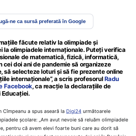
gă-ne ca sursă preferată în Google
mațiile făcute relativ la olimpiade și
 la olimpiadele internaționale. Puteți verifica
esionale de matematică, fizică, informatică,
 în cei doi ani de pandemie să organizeze
, să selecteze loturi și să fie prezente online
iile internaționale”, a scris profesorul
Radu
de Facebook
, ca reacție la declarațiile de
i Educației.
in Cîmpeanu a spus aseară la
Digi24
următoarele
impiadele școlare: „Am avut nevoie să reluăm olimpiadele
e, pentru că avem elevi foarte buni care au dorit să