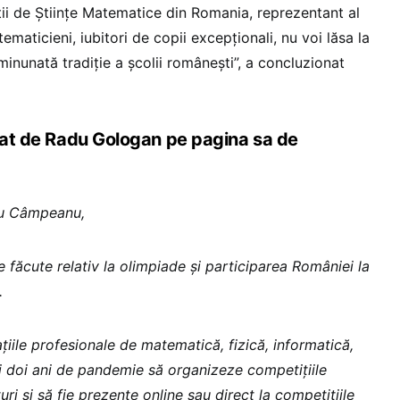
ții de Științe Matematice din Romania, reprezentant al
ematicieni, iubitori de copii excepționali, nu voi lăsa la
inunată tradiție a școlii românești”, a concluzionat
icat de Radu Gologan pe pagina sa de
ru Câmpeanu,
le făcute relativ la olimpiade și participarea României la
.
ațiile profesionale de matematică, fizică, informatică,
cei doi ani de pandemie să organizeze competițiile
uri și să fie prezente online sau direct la competițiile