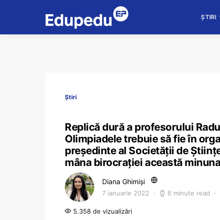
ȘTIRI
Știri
Replică dură a profesorului Radu
Olimpiadele trebuie să fie în org
președinte al Societății de Știin
mâna birocrației această minunat
Diana Ghimiși
7 ianuarie 2022
6 minute read
5.358 de vizualizări