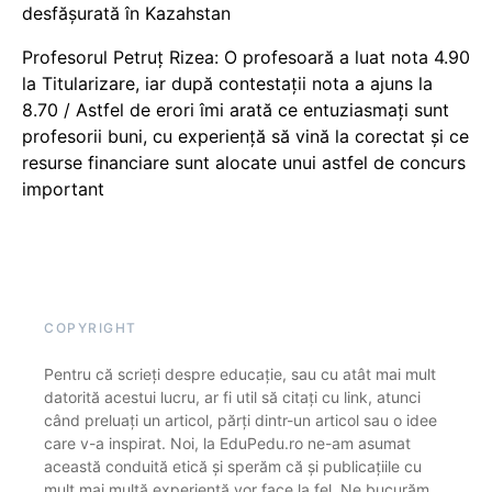
desfășurată în Kazahstan
Profesorul Petruț Rizea: O profesoară a luat nota 4.90
la Titularizare, iar după contestații nota a ajuns la
8.70 / Astfel de erori îmi arată ce entuziasmați sunt
profesorii buni, cu experiență să vină la corectat și ce
resurse financiare sunt alocate unui astfel de concurs
important
COPYRIGHT
Pentru că scrieți despre educație, sau cu atât mai mult
datorită acestui lucru, ar fi util să citați cu link, atunci
când preluați un articol, părți dintr-un articol sau o idee
care v-a inspirat. Noi, la EduPedu.ro ne-am asumat
această conduită etică și sperăm că și publicațiile cu
mult mai multă experiență vor face la fel. Ne bucurăm