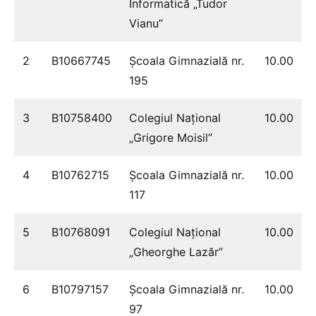
Informatică „Tudor
Vianu”
2
B10667745
Școala Gimnazială nr.
10.00
195
3
B10758400
Colegiul Naţional
10.00
„Grigore Moisil”
4
B10762715
Şcoala Gimnazială nr.
10.00
117
5
B10768091
Colegiul Naţional
10.00
„Gheorghe Lazăr”
6
B10797157
Școala Gimnazială nr.
10.00
97