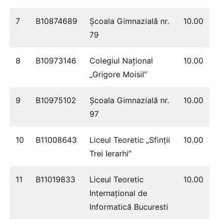
7
B10874689
Școala Gimnazială nr.
10.00
79
8
B10973146
Colegiul Naţional
10.00
„Grigore Moisil”
9
B10975102
Școala Gimnazială nr.
10.00
97
10
B11008643
Liceul Teoretic „Sfinții
10.00
Trei Ierarhi”
11
B11019833
Liceul Teoretic
10.00
Internațional de
Informatică Bucuresti