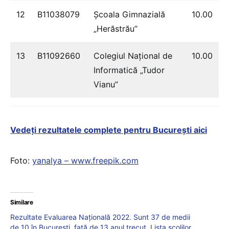
12
B11038079
Şcoala Gimnazială
10.00
„Herăstrău”
13
B11092660
Colegiul Naţional de
10.00
Informatică „Tudor
Vianu”
Vedeți rezultatele complete pentru București aici
Foto:
yanalya – www.freepik.com
Similare
Rezultate Evaluarea Națională 2022. Sunt 37 de medii
de 10 în București, față de 13 anul trecut. Lista școlilor